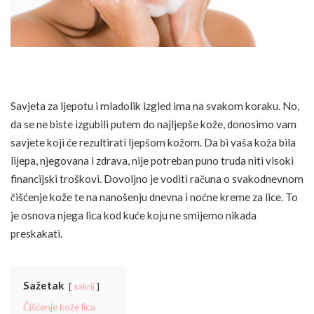
Savjeta za ljepotu i mladolik izgled ima na svakom koraku. No,
da se ne biste izgubili putem do najljepše kože, donosimo vam
savjete koji će rezultirati ljepšom kožom. Da bi vaša koža bila
lijepa, njegovana i zdrava, nije potreban puno truda niti visoki
financijski troškovi. Dovoljno je voditi računa o svakodnevnom
čišćenje kože te na nanošenju dnevna i noćne kreme za lice. To
je osnova njega lica kod kuće koju ne smijemo nikada
preskakati.
Sažetak
sakrij
Čišćenje kože lica