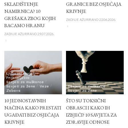
SKLADIŠTENJE
GRANICE BEZ OSJEĆAJA
NAMIRNICA? 10
KRIVNJE
GREŠAKA ZBOG KOJIH
ZADNJE AŽURIRANO 22.06.2026.
BACAMO HRANU
ZADNJE AŽURIRANO 29.07.2026.
Ljubavni savjeti
Prijateljstvo
Savjeti za muškarce
Savjeti za žene
Veze
Savjeti za muškarce
Zabava
Savjeti za žene
10 JEDNOSTAVNIH
ŠTO SU TOKSIČNI
NAČINA KAKO PRESTATI
OBRASCI I KAKO IH
UGAĐATI BEZ OSJEĆAJA
IZBJEĆI? 10 SAVJETA ZA
KRIVNJE
ZDRAVIJE ODNOSE