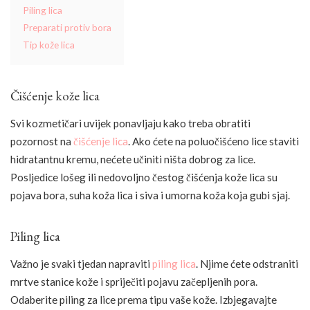
Piling lica
Preparati protiv bora
Tip kože lica
Čišćenje kože lica
Svi kozmetičari uvijek ponavljaju kako treba obratiti
pozornost na
čišćenje lica
. Ako ćete na poluočišćeno lice staviti
hidratantnu kremu, nećete učiniti ništa dobrog za lice.
Posljedice lošeg ili nedovoljno čestog čišćenja kože lica su
pojava bora, suha koža lica i siva i umorna koža koja gubi sjaj.
Piling lica
Važno je svaki tjedan napraviti
piling lica
. Njime ćete odstraniti
mrtve stanice kože i spriječiti pojavu začepljenih pora.
Odaberite piling za lice prema tipu vaše kože. Izbjegavajte