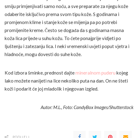
smiju primjenjivati samo noću, a sve preparate za njegu kože
odaberite isključivo prema svom tipu kože. S godinama i
promjenom klime i stanje kože se mijenja pa po potrebi
promijenite kreme. Često se događa da s godinama masna
koža lica prijeđe u suhu kožu. To ćete ponajprije vidjeti po
ljuštenju i zatezanju lica. I neki vremenski uvjeti poput vjetra i
hladnoće, mogu dovesti do suhe kože.
Kod izbora šminke, prednost dajte
mineralnom puderu
kojeg
lako možete nanijeti na lice nekoliko puta na dan. On ne šteti
koži i podarit će joj mladolik i njegovan izgled.
Autor: M.L., Foto: CandyBox Images/Shutterstock
PODIJELI