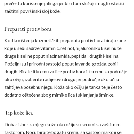
prečesto korištenje pilinga jer bi u tom slučaju mogli oštetiti
zaštitni površinski sloj kože.
Preparati protiv bora
Kod korištenja kozmetičkih preparata protiv bora birajte one
koje u sebi sadrže vitamin c, retinol, hijaluronsku kiselinu te
druge kiseline poput niacinamida, peptida i drugih kiselina.
Poželjni su i prirodni sastojci poput lavande, grožđa, zobi i
drugih. Birate li kremu za lice protiv bora ili kremu za područje
oko očiju, izaberite radije ovu drugu jer područje oko očiju
zahtijeva posebnu njegu. Koža oko očiju je tanka te je često
dodatno oštećena zbog mimike lica i uklanjanja šminke.
Tip kože lica
Dobar izbor za njegu kože oko očiju su serumi sa zaštitnim
faktorom. Noću birajte bogatu kremu sa sastojcima koji se