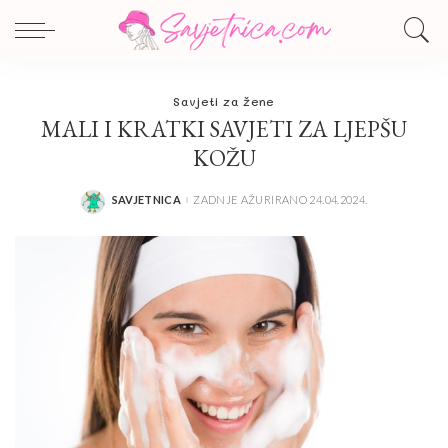
Savjeti za žene
MALI I KRATKI SAVJETI ZA LJEPŠU
KOŽU
SAVJETNICA
ZADNJE AŽURIRANO 24.04.2024.
POSTED
BY