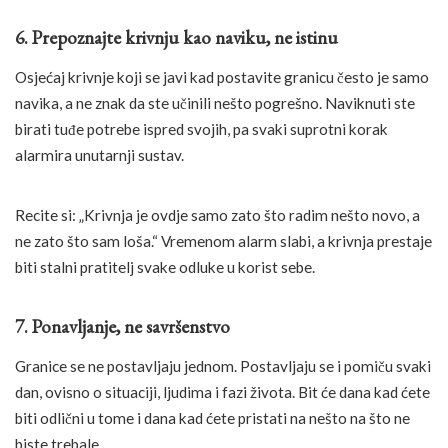
6. Prepoznajte krivnju kao naviku, ne istinu
Osjećaj krivnje koji se javi kad postavite granicu često je samo
navika, a ne znak da ste učinili nešto pogrešno. Naviknuti ste
birati tuđe potrebe ispred svojih, pa svaki suprotni korak
alarmira unutarnji sustav.
Recite si: „Krivnja je ovdje samo zato što radim nešto novo, a
ne zato što sam loša.“ Vremenom alarm slabi, a krivnja prestaje
biti stalni pratitelj svake odluke u korist sebe.
7. Ponavljanje, ne savršenstvo
Granice se ne postavljaju jednom. Postavljaju se i pomiču svaki
dan, ovisno o situaciji, ljudima i fazi života. Bit će dana kad ćete
biti odlični u tome i dana kad ćete pristati na nešto na što ne
biste trebale.