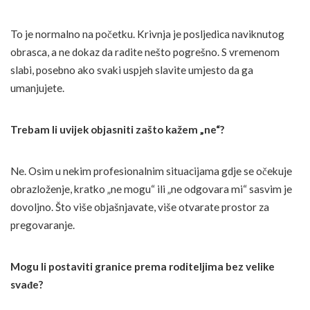
To je normalno na početku. Krivnja je posljedica naviknutog
obrasca, a ne dokaz da radite nešto pogrešno. S vremenom
slabi, posebno ako svaki uspjeh slavite umjesto da ga
umanjujete.
Trebam li uvijek objasniti zašto kažem „ne“?
Ne. Osim u nekim profesionalnim situacijama gdje se očekuje
obrazloženje, kratko „ne mogu“ ili „ne odgovara mi“ sasvim je
dovoljno. Što više objašnjavate, više otvarate prostor za
pregovaranje.
Mogu li postaviti granice prema roditeljima bez velike
svađe?