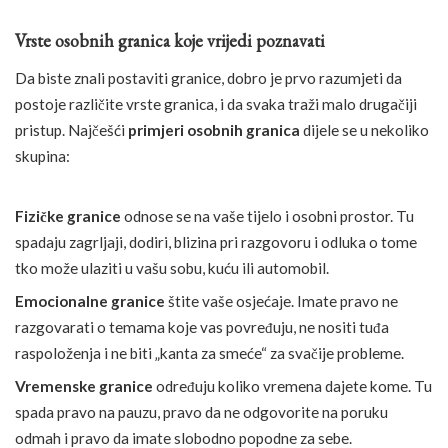
Vrste osobnih granica koje vrijedi poznavati
Da biste znali postaviti granice, dobro je prvo razumjeti da
postoje različite vrste granica, i da svaka traži malo drugačiji
pristup. Najčešći
primjeri osobnih granica
dijele se u nekoliko
skupina:
Fizičke granice
odnose se na vaše tijelo i osobni prostor. Tu
spadaju zagrljaji, dodiri, blizina pri razgovoru i odluka o tome
tko može ulaziti u vašu sobu, kuću ili automobil.
Emocionalne granice
štite vaše osjećaje. Imate pravo ne
razgovarati o temama koje vas povređuju, ne nositi tuđa
raspoloženja i ne biti „kanta za smeće“ za svačije probleme.
Vremenske granice
određuju koliko vremena dajete kome. Tu
spada pravo na pauzu, pravo da ne odgovorite na poruku
odmah i pravo da imate slobodno popodne za sebe.