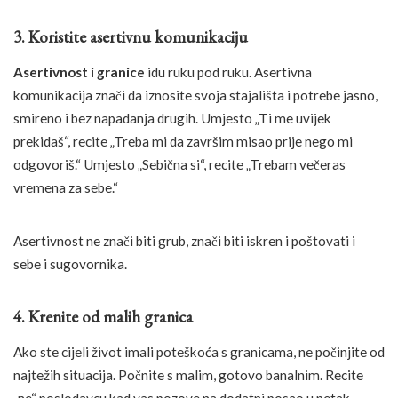
3. Koristite asertivnu komunikaciju
Asertivnost i granice
idu ruku pod ruku. Asertivna
komunikacija znači da iznosite svoja stajališta i potrebe jasno,
smireno i bez napadanja drugih. Umjesto „Ti me uvijek
prekidaš“, recite „Treba mi da završim misao prije nego mi
odgovoriš.“ Umjesto „Sebična si“, recite „Trebam večeras
vremena za sebe.“
Asertivnost ne znači biti grub, znači biti iskren i poštovati i
sebe i sugovornika.
4. Krenite od malih granica
Ako ste cijeli život imali poteškoća s granicama, ne počinjite od
najtežih situacija. Počnite s malim, gotovo banalnim. Recite
„ne“ poslodavcu kad vas pozove na dodatni posao u petak