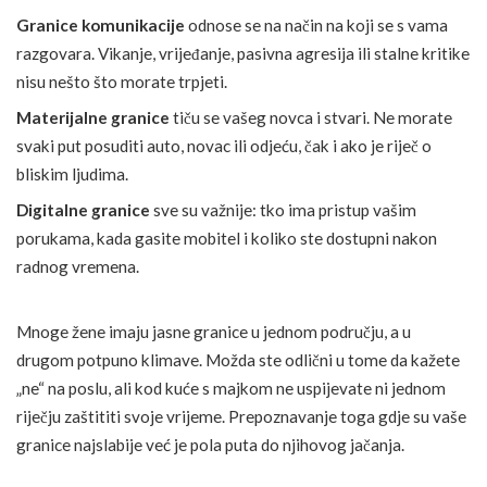
Granice komunikacije
odnose se na način na koji se s vama
razgovara. Vikanje, vrijeđanje, pasivna agresija ili stalne kritike
nisu nešto što morate trpjeti.
Materijalne granice
tiču se vašeg novca i stvari. Ne morate
svaki put posuditi auto, novac ili odjeću, čak i ako je riječ o
bliskim ljudima.
Digitalne granice
sve su važnije: tko ima pristup vašim
porukama, kada gasite mobitel i koliko ste dostupni nakon
radnog vremena.
Mnoge žene imaju jasne granice u jednom području, a u
drugom potpuno klimave. Možda ste odlični u tome da kažete
„ne“ na poslu, ali kod kuće s majkom ne uspijevate ni jednom
riječju zaštititi svoje vrijeme. Prepoznavanje toga gdje su vaše
granice najslabije već je pola puta do njihovog jačanja.