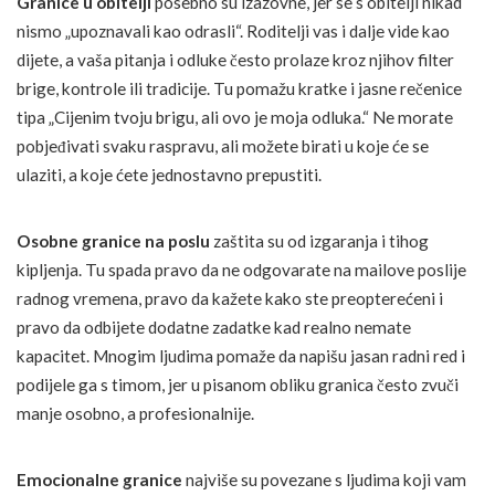
Granice u obitelji
posebno su izazovne, jer se s obitelji nikad
nismo „upoznavali kao odrasli“. Roditelji vas i dalje vide kao
dijete, a vaša pitanja i odluke često prolaze kroz njihov filter
brige, kontrole ili tradicije. Tu pomažu kratke i jasne rečenice
tipa „Cijenim tvoju brigu, ali ovo je moja odluka.“ Ne morate
pobjeđivati svaku raspravu, ali možete birati u koje će se
ulaziti, a koje ćete jednostavno prepustiti.
Osobne granice na poslu
zaštita su od izgaranja i tihog
kipljenja. Tu spada pravo da ne odgovarate na mailove poslije
radnog vremena, pravo da kažete kako ste preopterećeni i
pravo da odbijete dodatne zadatke kad realno nemate
kapacitet. Mnogim ljudima pomaže da napišu jasan radni red i
podijele ga s timom, jer u pisanom obliku granica često zvuči
manje osobno, a profesionalnije.
Emocionalne granice
najviše su povezane s ljudima koji vam