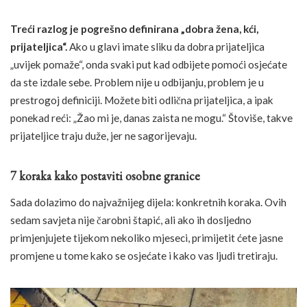
Treći razlog je pogrešno definirana „dobra žena, kći,
prijateljica“.
Ako u glavi imate sliku da dobra prijateljica
„uvijek pomaže“, onda svaki put kad odbijete pomoći osjećate
da ste izdale sebe. Problem nije u odbijanju, problem je u
prestrogoj definiciji. Možete biti odlična prijateljica, a ipak
ponekad reći: „Žao mi je, danas zaista ne mogu.“ Štoviše, takve
prijateljice traju duže, jer ne sagorijevaju.
7 koraka kako postaviti osobne granice
Sada dolazimo do najvažnijeg dijela: konkretnih koraka. Ovih
sedam savjeta nije čarobni štapić, ali ako ih dosljedno
primjenjujete tijekom nekoliko mjeseci, primijetit ćete jasne
promjene u tome kako se osjećate i kako vas ljudi tretiraju.