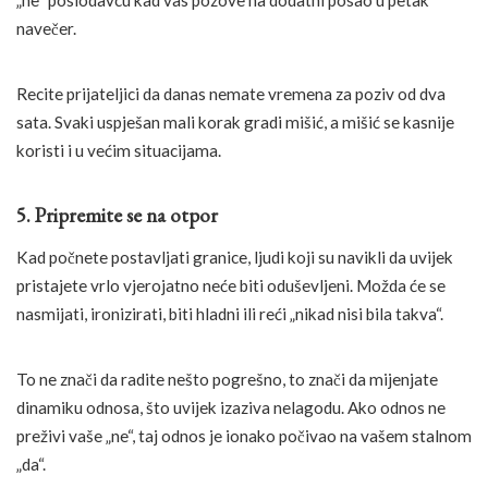
navečer.
Recite prijateljici da danas nemate vremena za poziv od dva
sata. Svaki uspješan mali korak gradi mišić, a mišić se kasnije
koristi i u većim situacijama.
5. Pripremite se na otpor
Kad počnete postavljati granice, ljudi koji su navikli da uvijek
pristajete vrlo vjerojatno neće biti oduševljeni. Možda će se
nasmijati, ironizirati, biti hladni ili reći „nikad nisi bila takva“.
To ne znači da radite nešto pogrešno, to znači da mijenjate
dinamiku odnosa, što uvijek izaziva nelagodu. Ako odnos ne
preživi vaše „ne“, taj odnos je ionako počivao na vašem stalnom
„da“.