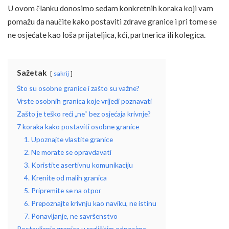
U ovom članku donosimo sedam konkretnih koraka koji vam
pomažu da naučite kako postaviti zdrave granice i pri tome se
ne osjećate kao loša prijateljica, kći, partnerica ili kolegica.
Sažetak
sakrij
Što su osobne granice i zašto su važne?
Vrste osobnih granica koje vrijedi poznavati
Zašto je teško reći „ne“ bez osjećaja krivnje?
7 koraka kako postaviti osobne granice
1. Upoznajte vlastite granice
2. Ne morate se opravdavati
3. Koristite asertivnu komunikaciju
4. Krenite od malih granica
5. Pripremite se na otpor
6. Prepoznajte krivnju kao naviku, ne istinu
7. Ponavljanje, ne savršenstvo
Postavljanje granica u različitim odnosima