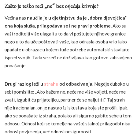
Zašto je teško reći „ne“ bez osjećaja krivnje?
Većina nas
naučila je u djetinjstvu da je „dobra djevojčica“
ona koja sluša, prilagođava se i ne pravi probleme.
Ako su
vaši roditelji više ulagali u to da vi poštujete njihove granice
nego u to da uče poštovati vaše, kao odrasla osoba vrlo lako
upadate u obrazac u kojem tuđe potrebe automatski stavljate
ispred svojih. Tada se reći ne doživljava kao gotovo zabranjeno
ponašanje.
Drugi razlog leži u
strahu
od odbacivanja.
Negdje duboko u
sebi pomislite: „Ako kažem ne, neće me više voljeti, neće me
zvati, izgubit ću prijateljicu, partner će se naljutiti.“ Taj strah
nije iracionalan, on je nastao iz iskustava koja ste prošli. Ipak,
ako se ponašate iz straha, polako ali sigurno gubite sebe u tom
odnosu. Odnosi koji se temelje na vašoj stalnoj prilagodbi nisu
odnosi povjerenja, već odnosi nesigurnosti.