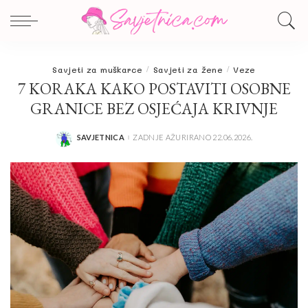
Savjeti za muškarce
Savjeti za žene
Veze
7 KORAKA KAKO POSTAVITI OSOBNE
GRANICE BEZ OSJEĆAJA KRIVNJE
SAVJETNICA
ZADNJE AŽURIRANO 22.06.2026.
POSTED
BY