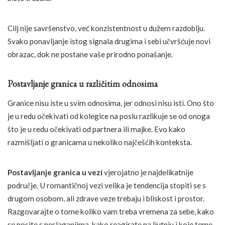
Cilj nije savršenstvo, već konzistentnost u dužem razdoblju.
Svako ponavljanje istog signala drugima i sebi učvršćuje novi
obrazac, dok ne postane vaše prirodno ponašanje.
Postavljanje granica u različitim odnosima
Granice nisu iste u svim odnosima, jer odnosi nisu isti. Ono što
je u redu očekivati od kolegice na poslu razlikuje se od onoga
što je u redu očekivati od partnera ili majke. Evo kako
razmišljati o granicama u nekoliko najčešćih konteksta.
Postavljanje granica u vezi
vjerojatno je najdelikatnije
područje. U romantičnoj vezi velika je tendencija stopiti se s
drugom osobom, ali zdrave veze trebaju i bliskost i prostor.
Razgovarajte o tome koliko vam treba vremena za sebe, kako
se nosite s neslaganjima, kako reagirate na ljutnju i koje teme