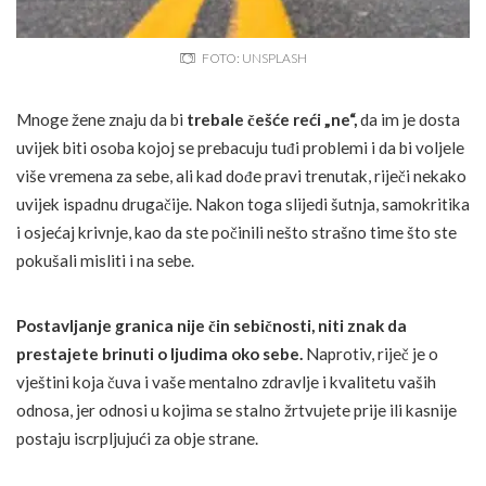
FOTO: UNSPLASH
Mnoge žene znaju da bi
trebale češće reći „ne“,
da im je dosta
uvijek biti osoba kojoj se prebacuju tuđi problemi i da bi voljele
više vremena za sebe, ali kad dođe pravi trenutak, riječi nekako
uvijek ispadnu drugačije. Nakon toga slijedi šutnja, samokritika
i osjećaj krivnje, kao da ste počinili nešto strašno time što ste
pokušali misliti i na sebe.
Postavljanje granica nije čin sebičnosti, niti znak da
prestajete brinuti o ljudima oko sebe.
Naprotiv, riječ je o
vještini koja čuva i vaše mentalno zdravlje i kvalitetu vaših
odnosa, jer odnosi u kojima se stalno žrtvujete prije ili kasnije
postaju iscrpljujući za obje strane.