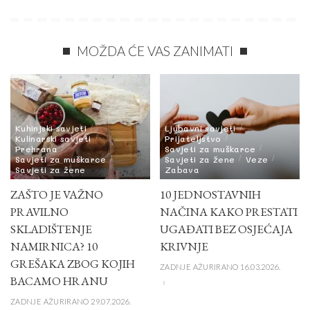
MOŽDA ĆE VAS ZANIMATI
Kuhinjski savjeti
Ljubavni savjeti
Kulinarski savjeti
Prijateljstvo
Prehrana
Savjeti za muškarce
Savjeti za muškarce
Savjeti za žene
Veze
Savjeti za žene
Zabava
ZAŠTO JE VAŽNO
10 JEDNOSTAVNIH
PRAVILNO
NAČINA KAKO PRESTATI
SKLADIŠTENJE
UGAĐATI BEZ OSJEĆAJA
NAMIRNICA? 10
KRIVNJE
GREŠAKA ZBOG KOJIH
ZADNJE AŽURIRANO 16.03.2026.
BACAMO HRANU
ZADNJE AŽURIRANO 29.07.2026.