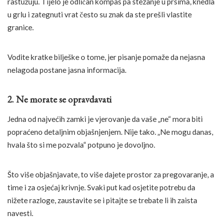
rastužuju. Tijelo je odličan kompas pa stezanje u prsima, knedla
u grlu i zategnuti vrat često su znak da ste prešli vlastite
granice.
Vodite kratke bilješke o tome, jer pisanje pomaže da nejasna
nelagoda postane jasna informacija.
2. Ne morate se opravdavati
Jedna od najvećih zamki je vjerovanje da vaše „ne“ mora biti
popraćeno detaljnim objašnjenjem. Nije tako. „Ne mogu danas,
hvala što si me pozvala“ potpuno je dovoljno.
Što više objašnjavate, to više dajete prostor za pregovaranje, a
time i za osjećaj krivnje. Svaki put kad osjetite potrebu da
nižete razloge, zaustavite se i pitajte se trebate li ih zaista
navesti.