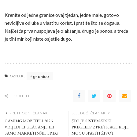
Krenite od jedne granice ovaj tjedan, jedne male, gotovo
nevidljive odluke u vlastitu korist, i pratite što se događa.
Najčešća prva nuspojava je olakšanje, drugo je ponos, a treća
je tihi mir koji niste osjetile dugo.
granice
OZNAKE
PODIJELI
PRETHODNI ČLANAK
SLJEDEĆI ČLANAK
GAMING MOBITELI 2026:
ŠTO JE SISTEMATSKI
VRIJEDI LI ULAGANJE ILI
PREGLED? 2 PRETRAGE KOJE
SAMO MARKETINŠKI TRIK?
MOGU SPASITI ŽIVOT