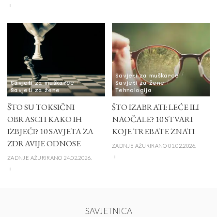
Savjeti za muškarce
Savjeti za muškarce
Savjeti za žene
Savjeti za žene
Tehnologija
ŠTO SU TOKSIČNI
ŠTO IZABRATI: LEĆE ILI
OBRASCI I KAKO IH
NAOČALE? 10 STVARI
IZBJEĆI? 10 SAVJETA ZA
KOJE TREBATE ZNATI
ZDRAVIJE ODNOSE
ZADNJE AŽURIRANO 01.02.2026.
ZADNJE AŽURIRANO 24.02.2026.
SAVJETNICA