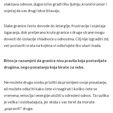
olakšava odnose, dugoročno gradi tihu ljutnju, kronični umor i
osjećaj da vas drugi iskorištavaju.
Slabe granice često dovode do letargije, frustracije i osjećaja
izgaranja, dok pretjerano krute granice s druge strane mogu
dovesti do izolacije i hladnoće u odnosima. Cilj nije izgraditi zid,
već postaviti vrata na kojima vi odlučujete tko ulazi i kada.
Bitno je razumjeti da granice nisu pravila koja postavljate
drugima, nego ponašanja koja birate za sebe.
Ne možete drugu osobu prisiliti da promijeni svoje ponašanje,
ali možete odlučiti kako ćete vi reagirati i koliko ćete se
vremena, emocija i energije uložiti u određeni odnos. Ta razlika
je velika i oslobađajuća, jer skida s vas teret da morate
„popraviti“ druge.