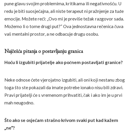
pune glavu svojim problemima, kritikama ili negativnošću. U
redu je biti suosjećajna, ali niste terapeut ni pražnjenje za tuđe
emocije. Možete reći: „Ovo mi je previše težak razgovor sada.
Možemo li o tome drugi put?“ Ova jednostavna rečenica čuva
vaš mentalni prostor, a ne odbacuje drugu osobu.
Najčešća pitanja o postavljanju granica
Hoću li izgubiti prijatelje ako počnem postavljati granice?
Neke odnose ćete vjerojatno izgubiti, ali oni koji nestanu zbog
toga što ste pokazali da imate potrebe ionako nisu bili zdravi.
Pravi prijatelji će s vremenom prihvatiti, čak i ako im je u prvi
mah neugodno.
Što ako se osjećam strašno krivom svaki put kad kažem
„ne“?