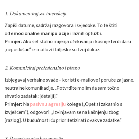
1. Dokumentiraj sve interakcije
Zapiši datume, sadržaj razgovora i svjedoke. To te štiti
od
emocionalne manipulacije
i lažnih optužbi.
Primjer:
Ako šef stalno mijenja očekivanja i kasnije tvrdi da si
„neposlušan“, e-mailovi i bilješke su tvoj dokaz.
2. Komuniciraj profesionalno i pisano
Izbjegavaj verbalne svađe – koristi e-mailove i poruke za jasne,
neutralne komunikacije. „Potvrdite molim da sam točno
shvatio zadatak: [detalji].“
Primjer:
Na
pasivnu agresiju
kolege („Opet si zakasnio s
izvješćem“), odgovori: „Izvinjavam se na kašnjenju zbog
[razlog]. U budućnosti ću prioritetizirati ovakve zadatke.“
3. Postavi granice bez emocija