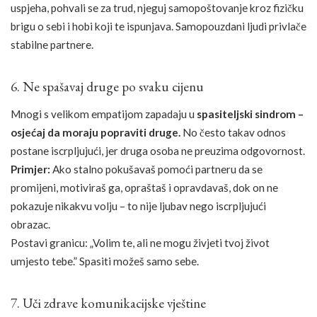
uspjeha, pohvali se za trud, njeguj samopoštovanje kroz fizičku
brigu o sebi i hobi koji te ispunjava. Samopouzdani ljudi privlače
stabilne partnere.
6. Ne spašavaj druge po svaku cijenu
Mnogi s velikom empatijom zapadaju u
spasiteljski sindrom
–
osjećaj da moraju popraviti druge.
No često takav odnos
postane iscrpljujući, jer druga osoba ne preuzima odgovornost.
Primjer:
Ako stalno pokušavaš pomoći partneru da se
promijeni, motiviraš ga, opraštaš i opravdavaš, dok on ne
pokazuje nikakvu volju – to nije ljubav nego iscrpljujući
obrazac.
Postavi granicu: „Volim te, ali ne mogu živjeti tvoj život
umjesto tebe.” Spasiti možeš samo sebe.
7. Uči zdrave komunikacijske vještine