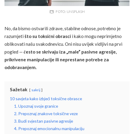
FOTO: UNSPLASH
No, da bismo ostvarili zdrave, stabilne odnose, potrebno je
razumjeti
što su toksični obrasci
i kako mogu neprimjetno
oblikovati našu svakodnevicu. Oni nisu uvijek vidljivi na prvi
pogled —
često se skrivaju iza „male” pasivne agresije,
prikrivene manipulacije ili neprestane potrebe za
odobravanjem.
Sažetak
sakrij
10 savjeta kako izbjeći toksične obrasce
1. Upoznaj svoje granice
2. Prepoznaj znakove toksične veze
3. Budi svjestan pasivne agresije
4. Prepoznaj emocionalnu manipulaciju