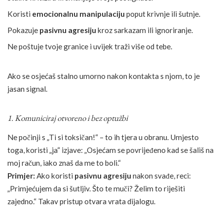
Koristi
emocionalnu manipulaciju
poput krivnje ili šutnje.
Pokazuje
pasivnu agresiju
kroz sarkazam ili ignoriranje.
Ne poštuje tvoje granice i uvijek traži više od tebe.
Ako se osjećaš stalno umorno nakon kontakta s njom, to je
jasan signal.
1. Komuniciraj otvoreno i bez optužbi
Ne počinji s „Ti si toksičan!“ – to ih tjera u obranu. Umjesto
toga, koristi „ja“ izjave: „Osjećam se povrijeđeno kad se šališ na
moj račun, iako znaš da me to boli.“
Primjer:
Ako koristi
pasivnu agresiju
nakon svađe, reci:
„Primjećujem da si šutljiv. Što te muči? Želim to riješiti
zajedno.“ Takav pristup otvara vrata dijalogu.