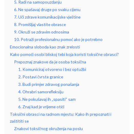
5. Radi na samopouzdanju
6. Ne spašavaj druge po svaku cijenu
7. Uči zdrave komunikacijske vještine
8. Promišljaj vlastite obrasce
9. Okruži se zdravim odnosima
10. Potraži profesionalnu pomoć ako je potrebno
Emocionalna sloboda kao znak zrelosti
Kako pomoći osobi bliskoj tebi koja koristi toksične obrasci?
Prepoznaj znakove da je osoba toksična
1. Komuniciraj otvoreno i bez optužbi
2. Postavi čvrste granice
3. Budi primjer zdravog ponašanja
4. Ohrabri samorefleksiju
5. Ne pokušavaj ih „spasiti“ sam
6. Znaj kad je vrijeme otići
Toksični obrasci na radnom mjestu: Kako ih prepoznati i
zaštititi se
Znakovi toksičnog okruženja na poslu