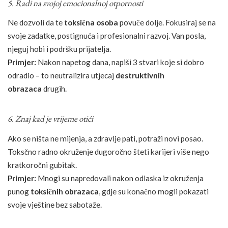
5. Radi na svojoj emocionalnoj otpornosti
Ne dozvoli da te
toksična osoba
povuče dolje. Fokusiraj se na
svoje zadatke, postignuća i profesionalni razvoj. Van posla,
njeguj hobi i podršku prijatelja.
Primjer:
Nakon napetog dana, napiši 3 stvari koje si dobro
odradio – to neutralizira utjecaj
destruktivnih
obrazaca
drugih.
6. Znaj kad je vrijeme otići
Ako se ništa ne mijenja, a zdravlje pati, potraži novi posao.
Toksčno radno okruženje dugoročno šteti karijeri više nego
kratkoročni gubitak.
Primjer:
Mnogi su napredovali nakon odlaska iz okruženja
punog
toksičnih obrazaca
, gdje su konačno mogli pokazati
svoje vještine bez sabotaže.