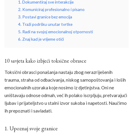
1. Dokumentiraj sve interakcije
2. Komuniciraj profesionalno i pisano
3. Postavi granice bez emocija
4. Traži podršku unutar tvrtke
5. Radi na svojoj emocionalnoj otpornosti
6. Znaj kad je vrijeme otići
10 savjeta kako izbjeći toksične obrasce
Toksični obrasci ponašanja nastaju zbog nerazriješenih
trauma, straha od odbacivanja, niskog samopoštovanja i loših
emocionalnih uzoraka koje nosimo iz djetinjstva. Oni ne
uništavaju odnose odmah, već ih polako iscrpljuju, pretvarajući
ljubav i prijateljstvo u stalni izvor sukoba i napetosti. Naučimo
ih prepoznati i savladati.
1. Upoznaj svoje granice