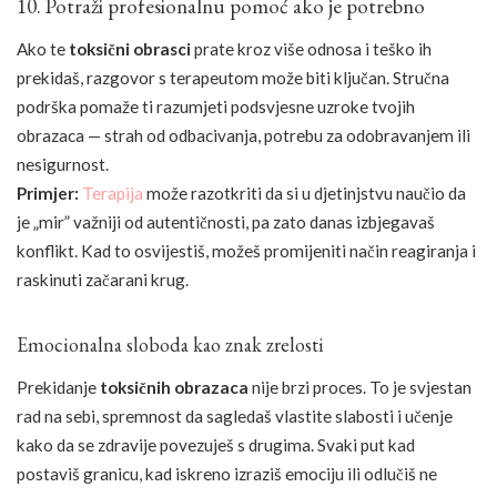
10. Potraži profesionalnu pomoć ako je potrebno
Ako te
toksični obrasci
prate kroz više odnosa i teško ih
prekidaš, razgovor s terapeutom može biti ključan. Stručna
podrška pomaže ti razumjeti podsvjesne uzroke tvojih
obrazaca — strah od odbacivanja, potrebu za odobravanjem ili
nesigurnost.
Primjer:
Terapija
može razotkriti da si u djetinjstvu naučio da
je „mir” važniji od autentičnosti, pa zato danas izbjegavaš
konflikt. Kad to osvijestiš, možeš promijeniti način reagiranja i
raskinuti začarani krug.
Emocionalna sloboda kao znak zrelosti
Prekidanje
toksičnih obrazaca
nije brzi proces. To je svjestan
rad na sebi, spremnost da sagledaš vlastite slabosti i učenje
kako da se zdravije povezuješ s drugima. Svaki put kad
postaviš granicu, kad iskreno izraziš emociju ili odlučiš ne