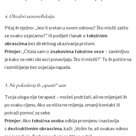
4. Ohrabri samorefleksiju
Pitaj ih nježno: „Jesi li sretan u ovom odnosu? Što misliš zašto
se ovako osjećamo?“ Ili podijeli članak o
toksičnim
obrascima
bez direktnog ukazivanja prstom.
Primjer:
„Čitala sam o
znakovima toksične veze
– zanimljivo
je kako se neki obrasci ponavljaju. Što ti misliš?“ To ih potiče na
razmišljanje bez osjećaja napada.
5. Ne pokušavaj ih „spasiti“ sam
Tvoja uloga nije terapeut – možeš podržati, ali ne mijenjati ih
po svaku cijenu. Ako se ništa ne mijenja, smanji kontakt ili
potraži pomoć za sebe.
Primjer:
Ako
toksična osoba
odbija promjenu i nastavlja
s
destruktivnim obrascima
, kaži: „Volim te, ali ovakav odnos