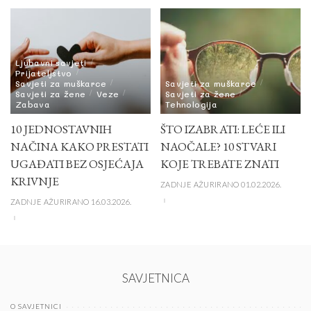
Ljubavni savjeti
Prijateljstvo
Savjeti za muškarce
Savjeti za muškarce
Savjeti za žene
Veze
Savjeti za žene
Zabava
Tehnologija
10 JEDNOSTAVNIH
ŠTO IZABRATI: LEĆE ILI
NAČINA KAKO PRESTATI
NAOČALE? 10 STVARI
UGAĐATI BEZ OSJEĆAJA
KOJE TREBATE ZNATI
KRIVNJE
ZADNJE AŽURIRANO 01.02.2026.
ZADNJE AŽURIRANO 16.03.2026.
SAVJETNICA
O SAVJETNICI