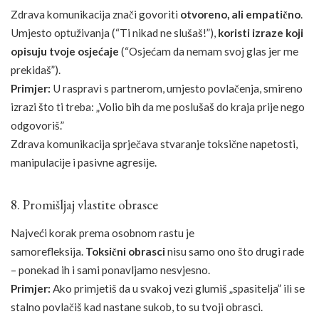
Zdrava komunikacija znači govoriti
otvoreno, ali empatično
.
Umjesto optuživanja (“Ti nikad ne slušaš!”),
koristi izraze koji
opisuju tvoje osjećaje
(“Osjećam da nemam svoj glas jer me
prekidaš”).
Primjer:
U raspravi s partnerom, umjesto povlačenja, smireno
izrazi što ti treba: „Volio bih da me poslušaš do kraja prije nego
odgovoriš.”
Zdrava komunikacija sprječava stvaranje toksične napetosti,
manipulacije i pasivne agresije.
8. Promišljaj vlastite obrasce
Najveći korak prema osobnom rastu je
samorefleksija.
Toksični obrasci
nisu samo ono što drugi rade
– ponekad ih i sami ponavljamo nesvjesno.
Primjer:
Ako primjetiš da u svakoj vezi glumiš „spasitelja” ili se
stalno povlačiš kad nastane sukob, to su tvoji obrasci.