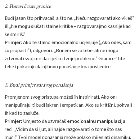
2. Postavi čvrste granice
Budi jasan što prihvaćaš, a što ne. „Neću razgovarati ako vičeš“
ili „Ne mogu slušati stalne kritike – razgovarajmo kasnije kad
se smiriš.“
Primjer:
Ako te stalno emocionalno ucjenjuje („Ako odeš, sam
ću propasti“), odgovori: „Brinem se za tebe, ali ne mogu
žrtvovati svoj mir da riješim tvoje probleme.“ Granice štite
tebe i pokazuju da njihovo ponašanje ima posljedice.
3. Budi primjer zdravog ponašanja
Promjenom svog pristupa možeš ih inspirirati. Ako oni
manipuliraju, ti budi iskren i empatičan. Ako su kritični, pohvali
ih kad to zasluže.
Primjer:
Umjesto da uzvraćaš
emocionalnu manipulaciju
,
reci: „Vidim da si ljut, ali hajde razgovarati o tome što nas
muči.“ Tvoj model ponašanja može polako mijenjati dinamiku.