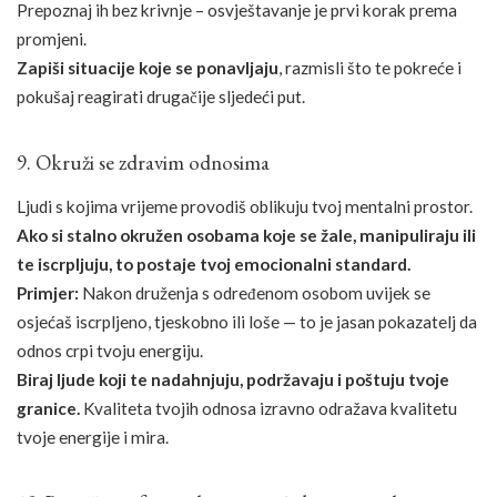
Prepoznaj ih bez krivnje – osvještavanje je prvi korak prema
promjeni.
Zapiši situacije koje se ponavljaju
, razmisli što te pokreće i
pokušaj reagirati drugačije sljedeći put.
9. Okruži se zdravim odnosima
Ljudi s kojima vrijeme provodiš oblikuju tvoj mentalni prostor.
Ako si stalno okružen osobama koje se žale, manipuliraju ili
te iscrpljuju, to postaje tvoj emocionalni standard.
Primjer:
Nakon druženja s određenom osobom uvijek se
osjećaš iscrpljeno, tjeskobno ili loše — to je jasan pokazatelj da
odnos crpi tvoju energiju.
Biraj ljude koji te nadahnjuju, podržavaju i poštuju tvoje
granice.
Kvaliteta tvojih odnosa izravno odražava kvalitetu
tvoje energije i mira.