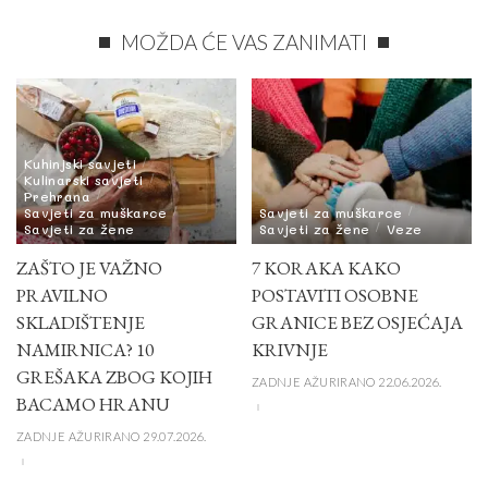
MOŽDA ĆE VAS ZANIMATI
Kuhinjski savjeti
Kulinarski savjeti
Prehrana
Savjeti za muškarce
Savjeti za muškarce
Savjeti za žene
Savjeti za žene
Veze
ZAŠTO JE VAŽNO
7 KORAKA KAKO
PRAVILNO
POSTAVITI OSOBNE
SKLADIŠTENJE
GRANICE BEZ OSJEĆAJA
NAMIRNICA? 10
KRIVNJE
GREŠAKA ZBOG KOJIH
ZADNJE AŽURIRANO 22.06.2026.
BACAMO HRANU
ZADNJE AŽURIRANO 29.07.2026.