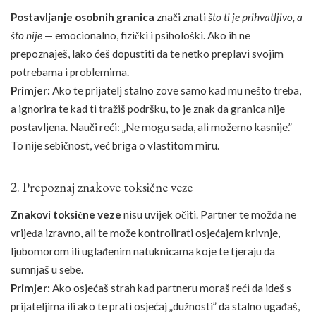
Postavljanje osobnih granica
znači znati
što ti je prihvatljivo, a
što nije
— emocionalno, fizički i psihološki. Ako ih ne
prepoznaješ, lako ćeš dopustiti da te netko preplavi svojim
potrebama i problemima.
Primjer:
Ako te prijatelj stalno zove samo kad mu nešto treba,
a ignorira te kad ti tražiš podršku, to je znak da granica nije
postavljena. Nauči reći: „Ne mogu sada, ali možemo kasnije.”
To nije sebičnost, već briga o vlastitom miru.
2. Prepoznaj znakove toksične veze
Znakovi toksične veze
nisu uvijek očiti. Partner te možda ne
vrijeđa izravno, ali te može kontrolirati osjećajem krivnje,
ljubomorom ili uglađenim natuknicama koje te tjeraju da
sumnjaš u sebe.
Primjer:
Ako osjećaš strah kad partneru moraš reći da ideš s
prijateljima ili ako te prati osjećaj „dužnosti” da stalno ugađaš,