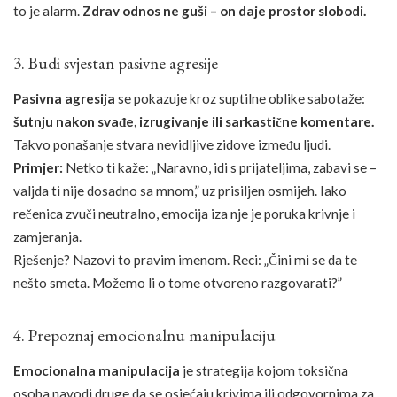
to je alarm.
Zdrav odnos ne guši – on daje prostor slobodi.
3. Budi svjestan pasivne agresije
Pasivna agresija
se pokazuje kroz suptilne oblike sabotaže:
šutnju nakon svađe, izrugivanje ili sarkastične komentare.
Takvo ponašanje stvara nevidljive zidove između ljudi.
Primjer:
Netko ti kaže: „Naravno, idi s prijateljima, zabavi se –
valjda ti nije dosadno sa mnom,” uz prisiljen osmijeh. Iako
rečenica zvuči neutralno, emocija iza nje je poruka krivnje i
zamjeranja.
Rješenje? Nazovi to pravim imenom. Reci: „Čini mi se da te
nešto smeta. Možemo li o tome otvoreno razgovarati?”
4. Prepoznaj emocionalnu manipulaciju
Emocionalna manipulacija
je strategija kojom toksična
osoba navodi druge da se osjećaju krivima ili odgovornima za