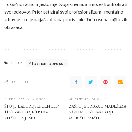
Toksično radno mjesto nije tvoja krivnja, ali možeš kontrolirati
svoj odgovor. Prioritetiziraj svoj profesionalizam i mentalno
zdravlje – to je najjača obrana protiv
toksičnih osoba
i njihovih
obrazaca.
toksični obrasci
OZNAKE
PODIJELI
PRETHODNI ČLANAK
SLJEDEĆI ČLANAK
ŠTO JE KALORIJSKI DEFICIT?
ZAŠTO JE BRIGA O MADEŽIMA
11 STVARI KOJE TREBATE
VAŽNA? 10 STVARI KOJE
ZNATI O NJEMU
MORATE ZNATI