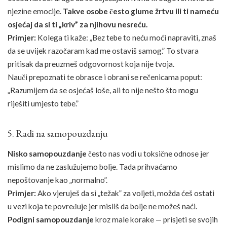
njezine emocije.
Takve osobe često glume žrtvu ili ti nameću
osjećaj da si ti „kriv” za njihovu nesreću.
Primjer:
Kolega ti kaže: „Bez tebe to neću moći napraviti, znaš
da se uvijek razočaram kad me ostaviš samog.” To stvara
pritisak da preuzmeš odgovornost koja nije tvoja.
Nauči prepoznati te obrasce i obrani se rečenicama poput:
„Razumijem da se osjećaš loše, ali to nije nešto što mogu
riješiti umjesto tebe.”
5. Radi na samopouzdanju
Nisko samopouzdanje
često nas vodi u toksične odnose jer
mislimo da ne zaslužujemo bolje. Tada prihvaćamo
nepoštovanje kao „normalno”.
Primjer:
Ako vjeruješ da si „težak” za voljeti, možda ćeš ostati
u vezi koja te povređuje jer misliš da bolje ne možeš naći.
Podigni samopouzdanje
kroz male korake — prisjeti se svojih