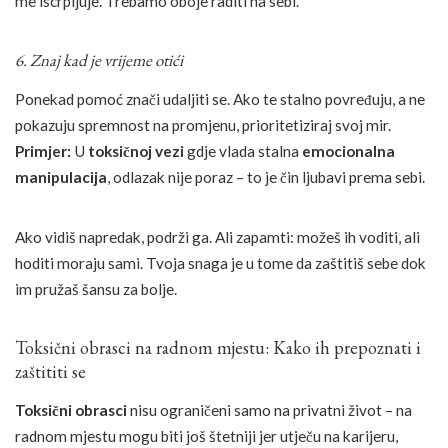
me iscrpljuje. Trebamo oboje raditi na sebi.“
6. Znaj kad je vrijeme otići
Ponekad pomoć znači udaljiti se. Ako te stalno povređuju, a ne
pokazuju spremnost na promjenu, prioritetiziraj svoj mir.
Primjer:
U
toksičnoj vezi
gdje vlada stalna
emocionalna
manipulacija
, odlazak nije poraz – to je čin ljubavi prema sebi.
Ako vidiš napredak, podrži ga. Ali zapamti: možeš ih voditi, ali
hoditi moraju sami. Tvoja snaga je u tome da zaštitiš sebe dok
im pružaš šansu za bolje.
Toksični obrasci na radnom mjestu: Kako ih prepoznati i
zaštititi se
Toksični obrasci
nisu ograničeni samo na privatni život – na
radnom mjestu mogu biti još štetniji jer utječu na karijeru,