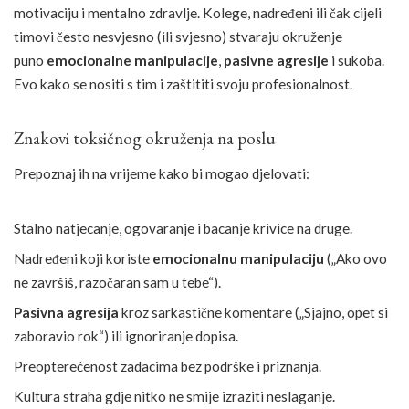
motivaciju i mentalno zdravlje. Kolege, nadređeni ili čak cijeli
timovi često nesvjesno (ili svjesno) stvaraju okruženje
puno
emocionalne manipulacije
,
pasivne agresije
i sukoba.
Evo kako se nositi s tim i zaštititi svoju profesionalnost.
Znakovi toksičnog okruženja na poslu
Prepoznaj ih na vrijeme kako bi mogao djelovati:
Stalno natjecanje, ogovaranje i bacanje krivice na druge.
Nadređeni koji koriste
emocionalnu manipulaciju
(„Ako ovo
ne završiš, razočaran sam u tebe“).
Pasivna agresija
kroz sarkastične komentare („Sjajno, opet si
zaboravio rok“) ili ignoriranje dopisa.
Preopterećenost zadacima bez podrške i priznanja.
Kultura straha gdje nitko ne smije izraziti neslaganje.