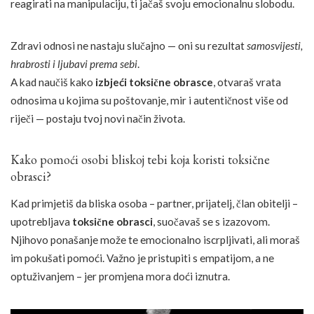
reagirati na manipulaciju, ti jačaš svoju emocionalnu slobodu.
Zdravi odnosi ne nastaju slučajno — oni su rezultat
samosvijesti,
hrabrosti i ljubavi prema sebi
.
A kad naučiš kako
izbjeći toksične obrasce
, otvaraš vrata
odnosima u kojima su poštovanje, mir i autentičnost više od
riječi — postaju tvoj novi način života.
Kako pomoći osobi bliskoj tebi koja koristi toksične
obrasci?
Kad primjetiš da bliska osoba – partner, prijatelj, član obitelji –
upotrebljava
toksične obrasci
, suočavaš se s izazovom.
Njihovo ponašanje može te emocionalno iscrpljivati, ali moraš
im pokušati pomoći. Važno je pristupiti s empatijom, a ne
optuživanjem – jer promjena mora doći iznutra.