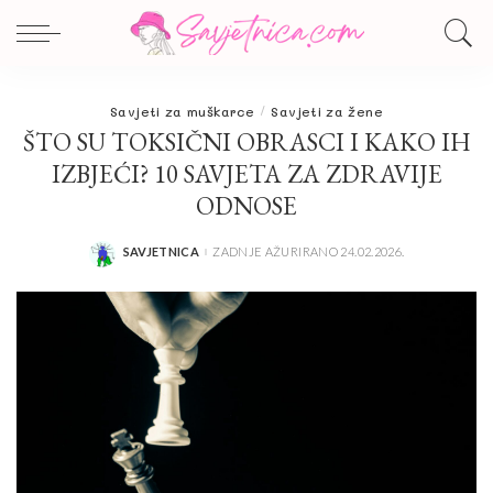
Savjeti za muškarce
Savjeti za žene
ŠTO SU TOKSIČNI OBRASCI I KAKO IH
IZBJEĆI? 10 SAVJETA ZA ZDRAVIJE
ODNOSE
SAVJETNICA
ZADNJE AŽURIRANO 24.02.2026.
POSTED
BY