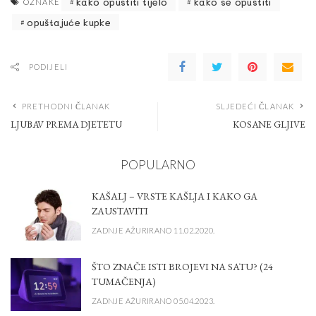
kako opustiti tijelo
kako se opustiti
OZNAKE
opuštajuće kupke
PODIJELI
PRETHODNI ČLANAK
SLJEDEĆI ČLANAK
LJUBAV PREMA DJETETU
KOSANE GLJIVE
POPULARNO
KAŠALJ – VRSTE KAŠLJA I KAKO GA
ZAUSTAVITI
ZADNJE AŽURIRANO 11.02.2020.
ŠTO ZNAČE ISTI BROJEVI NA SATU? (24
TUMAČENJA)
ZADNJE AŽURIRANO 05.04.2023.