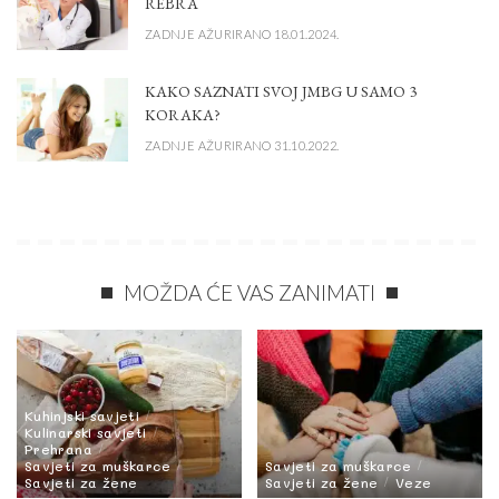
REBRA
ZADNJE AŽURIRANO 18.01.2024.
KAKO SAZNATI SVOJ JMBG U SAMO 3
KORAKA?
ZADNJE AŽURIRANO 31.10.2022.
MOŽDA ĆE VAS ZANIMATI
Kuhinjski savjeti
Kulinarski savjeti
Prehrana
Savjeti za muškarce
Savjeti za muškarce
Savjeti za žene
Savjeti za žene
Veze