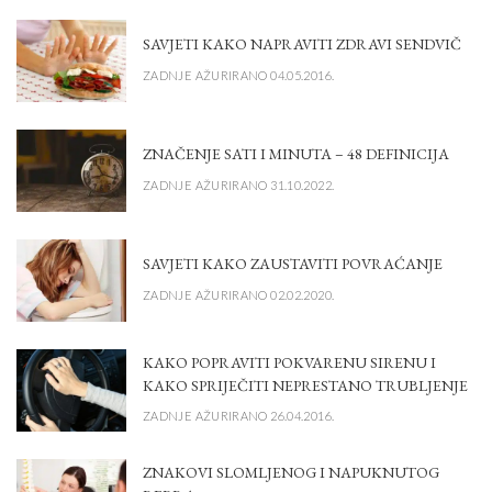
SAVJETI KAKO NAPRAVITI ZDRAVI SENDVIČ
ZADNJE AŽURIRANO 04.05.2016.
ZNAČENJE SATI I MINUTA – 48 DEFINICIJA
ZADNJE AŽURIRANO 31.10.2022.
SAVJETI KAKO ZAUSTAVITI POVRAĆANJE
ZADNJE AŽURIRANO 02.02.2020.
KAKO POPRAVITI POKVARENU SIRENU I
KAKO SPRIJEČITI NEPRESTANO TRUBLJENJE
ZADNJE AŽURIRANO 26.04.2016.
ZNAKOVI SLOMLJENOG I NAPUKNUTOG