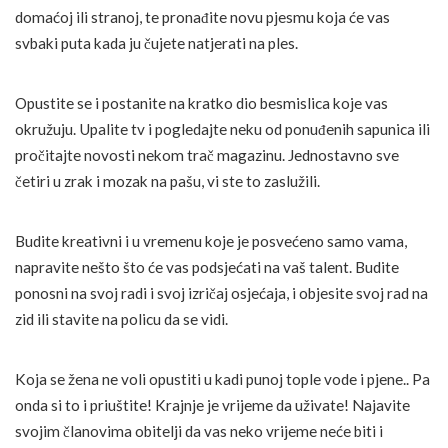
domaćoj ili stranoj, te pronađite novu pjesmu koja će vas
svbaki puta kada ju čujete natjerati na ples.
Opustite se i postanite na kratko dio besmislica koje vas
okružuju. Upalite tv i pogledajte neku od ponuđenih sapunica ili
pročitajte novosti nekom trač magazinu. Jednostavno sve
četiri u zrak i mozak na pašu, vi ste to zaslužili.
Budite kreativni i u vremenu koje je posvećeno samo vama,
napravite nešto što će vas podsjećati na vaš talent. Budite
ponosni na svoj radi i svoj izričaj osjećaja, i objesite svoj rad na
zid ili stavite na policu da se vidi.
Koja se žena ne voli opustiti u kadi punoj tople vode i pjene.. Pa
onda si to i priuštite! Krajnje je vrijeme da uživate! Najavite
svojim članovima obitelji da vas neko vrijeme neće biti i