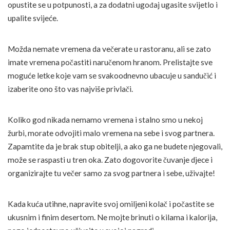
opustite se u potpunosti, a za dodatni ugođaj ugasite svijetlo i
upalite svijeće.
Možda nemate vremena da večerate u rastoranu, ali se zato
imate vremena počastiti naručenom hranom. Prelistajte sve
moguće letke koje vam se svakoodnevno ubacuje u sandučić i
izaberite ono što vas najviše privlači.
Koliko god nikada nemamo vremena i stalno smo u nekoj
žurbi, morate odvojiti malo vremena na sebe i svog partnera.
Zapamtite da je brak stup obitelji, a ako ga ne budete njegovali,
može se raspasti u tren oka. Zato dogovorite čuvanje djece i
organizirajte tu večer samo za svog partnera i sebe, uživajte!
Kada kuća utihne, napravite svoj omiljeni kolač i počastite se
ukusnim i finim desertom. Ne mojte brinuti o kilama i kalorija,