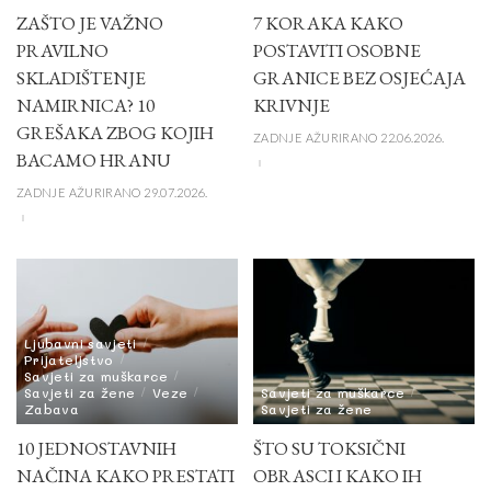
ZAŠTO JE VAŽNO
7 KORAKA KAKO
PRAVILNO
POSTAVITI OSOBNE
SKLADIŠTENJE
GRANICE BEZ OSJEĆAJA
NAMIRNICA? 10
KRIVNJE
GREŠAKA ZBOG KOJIH
ZADNJE AŽURIRANO 22.06.2026.
BACAMO HRANU
ZADNJE AŽURIRANO 29.07.2026.
Ljubavni savjeti
Prijateljstvo
Savjeti za muškarce
Savjeti za žene
Veze
Savjeti za muškarce
Zabava
Savjeti za žene
10 JEDNOSTAVNIH
ŠTO SU TOKSIČNI
NAČINA KAKO PRESTATI
OBRASCI I KAKO IH