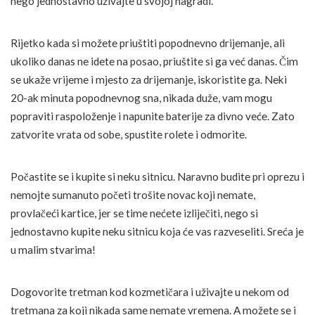
nego jednostavno uživajte u svojoj nagradi.
Rijetko kada si možete priuštiti popodnevno drijemanje, ali
ukoliko danas ne idete na posao, priuštite si ga već danas. Čim
se ukaže vrijeme i mjesto za drijemanje, iskoristite ga. Neki
20-ak minuta popodnevnog sna, nikada duže, vam mogu
popraviti raspoloženje i napunite baterije za divno veće. Zato
zatvorite vrata od sobe, spustite rolete i odmorite.
Počastite se i kupite si neku sitnicu. Naravno budite pri oprezu i
nemojte sumanuto početi trošite novac koji nemate,
provlačeći kartice, jer se time nećete izliječiti, nego si
jednostavno kupite neku sitnicu koja će vas razveseliti. Sreća je
u malim stvarima!
Dogovorite tretman kod kozmetičara i uživajte u nekom od
tretmana za koji nikada same nemate vremena. A možete se i