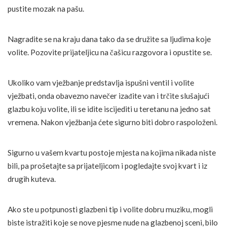
pustite mozak na pašu.
Nagradite se na kraju dana tako da se družite sa ljudima koje
volite. Pozovite prijateljicu na čašicu razgovora i opustite se.
Ukoliko vam vježbanje predstavlja ispušni ventil i volite
vježbati, onda obavezno navečer izađite van i trčite slušajući
glazbu koju volite, ili se idite iscijediti u teretanu na jedno sat
vremena. Nakon vježbanja ćete sigurno biti dobro raspoloženi.
Sigurno u vašem kvartu postoje mjesta na kojima nikada niste
bili, pa prošetajte sa prijateljicom i pogledajte svoj kvart i iz
drugih kuteva.
Ako ste u potpunosti glazbeni tip i volite dobru muziku, mogli
biste istražiti koje se nove pjesme nude na glazbenoj sceni, bilo