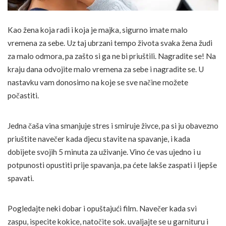
Kao žena koja radi i koja je majka, sigurno imate malo
vremena za sebe. Uz taj ubrzani tempo života svaka žena žudi
za malo odmora, pa zašto si ga ne bi priuštili. Nagradite se! Na
kraju dana odvojite malo vremena za sebe i nagradite se. U
nastavku vam donosimo na koje se sve načine možete
počastiti.
Jedna čaša vina smanjuje stres i smiruje živce, pa si ju obavezno
priuštite navečer kada djecu stavite na spavanje, i kada
dobijete svojih 5 minuta za uživanje. Vino će vas ujedno i u
potpunosti opustiti prije spavanja, pa ćete lakše zaspati i ljepše
spavati.
Pogledajte neki dobar i opuštajući film. Navečer kada svi
zaspu, ispecite kokice, natočite sok. uvaljajte se u garnituru i