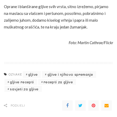
Oprane i blanširane gljive svih vrsta, sitno izrežemo, pirjamo
na maslacu sa vlašcem i peršunom, posolimo, pobrašnimo i
zalijemo juhom, dodamo kiselog vrhnja i papra ili malo
muškatnog oraščića, te na kraju jedan žumanjak.
Foto: Martin Cathrae/Flickr
gljive
gljive i njihovo spremanje
OZNAKE
gljive recepti
recepti za gljive
savjeti za gljive
PODIJELI