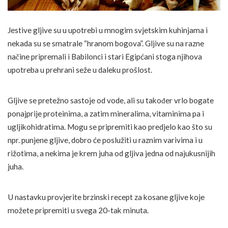
Jestive gljive su u upotrebi u mnogim svjetskim kuhinjama i
nekada su se smatrale “hranom bogova”. Gljive su na razne
načine pripremali i Babilonci i stari Egipćani stoga njihova
upotreba u prehrani seže u daleku prošlost.
Gljive se pretežno sastoje od vode, ali su također vrlo bogate
ponajprije proteinima, a zatim mineralima, vitaminima pa i
ugljikohidratima. Mogu se pripremiti kao predjelo kao što su
npr. punjene gljive, dobro će poslužiti u raznim varivima i u
rižotima, a nekima je krem juha od gljiva jedna od najukusnijih
juha.
U nastavku provjerite brzinski recept za kosane gljive koje
možete pripremiti u svega 20-tak minuta.