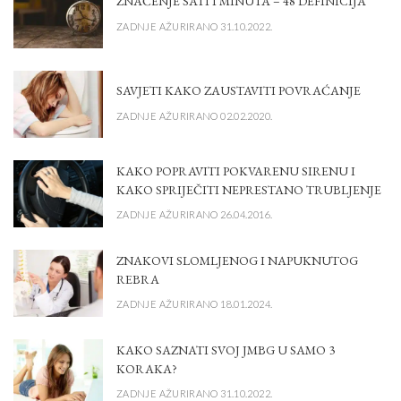
ZNAČENJE SATI I MINUTA – 48 DEFINICIJA
ZADNJE AŽURIRANO 31.10.2022.
SAVJETI KAKO ZAUSTAVITI POVRAĆANJE
ZADNJE AŽURIRANO 02.02.2020.
KAKO POPRAVITI POKVARENU SIRENU I
KAKO SPRIJEČITI NEPRESTANO TRUBLJENJE
ZADNJE AŽURIRANO 26.04.2016.
ZNAKOVI SLOMLJENOG I NAPUKNUTOG
REBRA
ZADNJE AŽURIRANO 18.01.2024.
KAKO SAZNATI SVOJ JMBG U SAMO 3
KORAKA?
ZADNJE AŽURIRANO 31.10.2022.