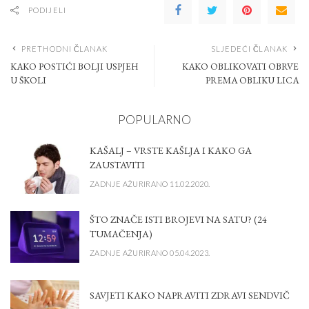
PODIJELI
PRETHODNI ČLANAK
SLJEDEĆI ČLANAK
KAKO POSTIĆI BOLJI USPJEH
KAKO OBLIKOVATI OBRVE
U ŠKOLI
PREMA OBLIKU LICA
POPULARNO
KAŠALJ – VRSTE KAŠLJA I KAKO GA
ZAUSTAVITI
ZADNJE AŽURIRANO 11.02.2020.
ŠTO ZNAČE ISTI BROJEVI NA SATU? (24
TUMAČENJA)
ZADNJE AŽURIRANO 05.04.2023.
SAVJETI KAKO NAPRAVITI ZDRAVI SENDVIČ