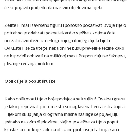
će se pojaviti podjednako na svim dijelovima tijela.
Želite li imati savršenu figuru i ponosno pokazivati svoje tijelo
potrebno je odabrati poznate kardio vježbe s kojima ćete
održati ravnotežu između gornjeg i donjeg dijela tijela.
Odlučite li se za utege, neka oni ne budu prevelike težine kako
ne bi počeli dobivati na mišićnoj masi. Preporučuju se čučnjevi,
plivanje i vožnja biciklom.
Oblik tijela poput kruške
Kako oblikovati tijelo koje podsjeća na krušku? Ovakvu građu
je lako prepoznati po tome što su naglašena bedra i stražnjica.
Tijekom skupljanja kilograma masne naslage se pojavljuju
jednako na svim dijelovima. Najbolje vježbe za tijelo poput
kruške su one koje rade na ubrzanoj potrošnji kalorija kao i