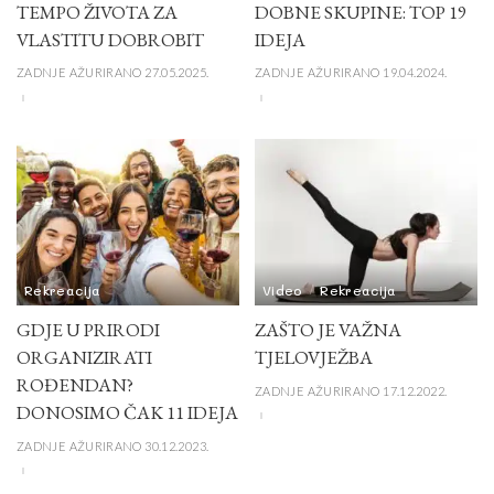
TEMPO ŽIVOTA ZA
DOBNE SKUPINE: TOP 19
VLASTITU DOBROBIT
IDEJA
ZADNJE AŽURIRANO 27.05.2025.
ZADNJE AŽURIRANO 19.04.2024.
Rekreacija
Video
Rekreacija
GDJE U PRIRODI
ZAŠTO JE VAŽNA
ORGANIZIRATI
TJELOVJEŽBA
ROĐENDAN?
ZADNJE AŽURIRANO 17.12.2022.
DONOSIMO ČAK 11 IDEJA
ZADNJE AŽURIRANO 30.12.2023.