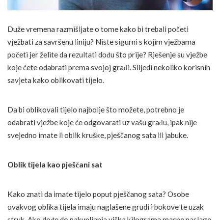
Duže vremena razmišljate o tome kako bi trebali početi
vježbati za savršenu liniju? Niste sigurni s kojim vježbama
početi jer želite da rezultati dođu što prije? Rješenje su vježbe
koje ćete odabrati prema svojoj građi. Slijedi nekoliko korisnih
savjeta kako oblikovati tijelo.
Da bi oblikovali tijelo najbolje što možete, potrebno je
odabrati vježbe koje će odgovarati uz vašu građu, ipak nije
svejedno imate li oblik kruške, pješčanog sata ili jabuke.
Oblik tijela kao pješčani sat
Kako znati da imate tijelo poput pješčanog sata? Osobe
ovakvog oblika tijela imaju naglašene grudi i bokove te uzak
struk. Ako dođe do nakupljanja viška kilograma masne naslage