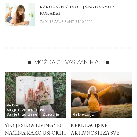
KAKO SAZNATI SVOJ JMBG U SAMO 3
KORAKA?
ZADNJE AŽURIRANO 31.10.2022.
MOŽDA ĆE VAS ZANIMATI
Rekreacija
Savjeti za muškarce
Savjeti za žene
Zdravlje
Rekreacija
ŠTO JE SLOW LIVING? 10
REKREACIJSKE
NAČINA KAKO USPORITI
AKTIVNOSTI ZA SVE