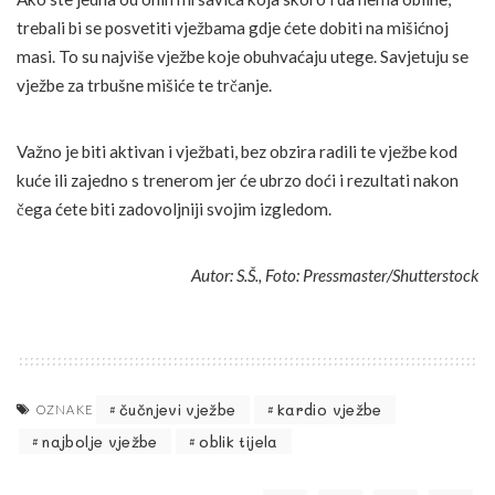
trebali bi se posvetiti vježbama gdje ćete dobiti na mišićnoj
masi. To su najviše vježbe koje obuhvaćaju utege. Savjetuju se
vježbe za trbušne mišiće te trčanje.
Važno je biti aktivan i vježbati, bez obzira radili te vježbe kod
kuće ili zajedno s trenerom jer će ubrzo doći i rezultati nakon
čega ćete biti zadovoljniji svojim izgledom.
Autor: S.Š., Foto: Pressmaster/Shutterstock
čučnjevi vježbe
kardio vježbe
OZNAKE
najbolje vježbe
oblik tijela