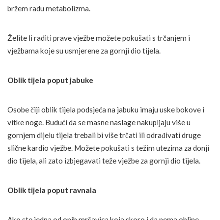
bržem radu metabolizma.
Želite li raditi prave vježbe možete pokušati s trčanjem i
vježbama koje su usmjerene za gornji dio tijela.
Oblik tijela poput jabuke
Osobe čiji oblik tijela podsjeća na jabuku imaju uske bokove i
vitke noge. Budući da se masne naslage nakupljaju više u
gornjem dijelu tijela trebali bi više trčati ili odrađivati druge
slične kardio vježbe. Možete pokušati s težim utezima za donji
dio tijela, ali zato izbjegavati teže vježbe za gornji dio tijela.
Oblik tijela poput ravnala
Ako ste jedna od onih mršavica koja skoro i da nema obline,