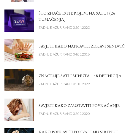
ŠTO ZNAČE ISTI BROJEVI NA SATU? (24
TUMAČENJA)
ZADNJE AŽURIRANO 05.04.2023.
SAVJETI KAKO NAPRAVITI ZDRAVI SENDVIČ
ZADNJE AŽURIRANO 04.05.2016.
ZNAČENJE SATI I MINUTA – 48 DEFINICIJA
ZADNJE AŽURIRANO 31.10.2022.
SAVJETI KAKO ZAUSTAVITI POVRAĆANJE
ZADNJE AŽURIRANO 02.02.2020.
KAKO POPRAVITI POKVARENU SIRENU I