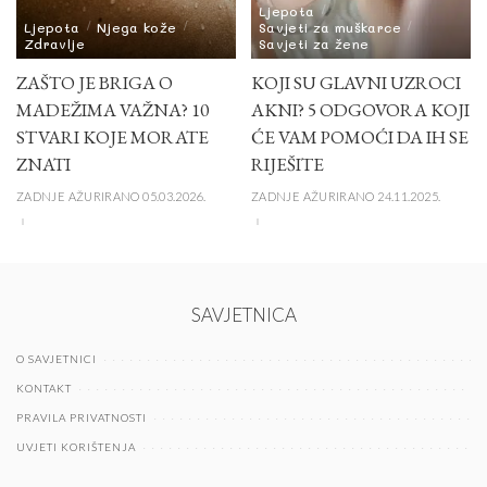
Ljepota
Ljepota
Njega kože
Savjeti za muškarce
Zdravlje
Savjeti za žene
ZAŠTO JE BRIGA O
KOJI SU GLAVNI UZROCI
MADEŽIMA VAŽNA? 10
AKNI? 5 ODGOVORA KOJI
STVARI KOJE MORATE
ĆE VAM POMOĆI DA IH SE
ZNATI
RIJEŠITE
ZADNJE AŽURIRANO 05.03.2026.
ZADNJE AŽURIRANO 24.11.2025.
SAVJETNICA
O SAVJETNICI
KONTAKT
PRAVILA PRIVATNOSTI
UVJETI KORIŠTENJA