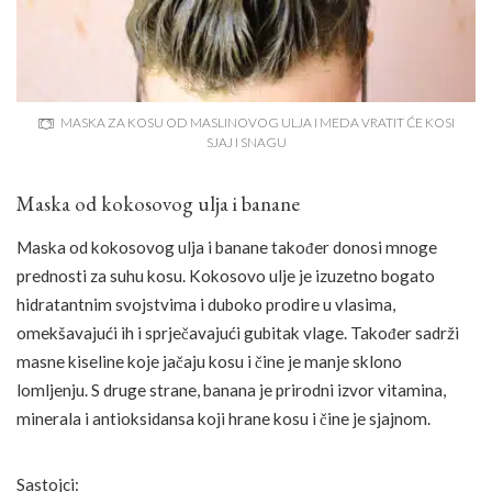
MASKA ZA KOSU OD MASLINOVOG ULJA I MEDA VRATIT ĆE KOSI
SJAJ I SNAGU
Maska od kokosovog ulja i banane
Maska od kokosovog ulja i banane također donosi mnoge
prednosti za suhu kosu. Kokosovo ulje je izuzetno bogato
hidratantnim svojstvima i duboko prodire u vlasima,
omekšavajući ih i sprječavajući gubitak vlage. Također sadrži
masne kiseline koje jačaju kosu i čine je manje sklono
lomljenju. S druge strane, banana je prirodni izvor vitamina,
minerala i antioksidansa koji hrane kosu i čine je sjajnom.
Sastojci: