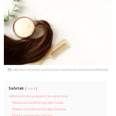
HRLIMO U POMOĆ SUHOJ KOSI S NAJFINIJIM DAROVIMA PRIRODE.
Sažetak
sakrij
Jeftini prirodni preparati za suhu kosu
Maska od maslinovog ulja i meda
Maska od kokosovog ulja i banane
Maska od jogurta i limuna