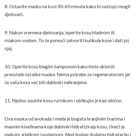
8. Ostavite masku na kosi 30-60 minuta kako bi sastojci mogli
djelovati.
9. Nakon vremena djelovanja, isperite kosu hladnom ili
mlakom vodom. To će pomoći zatvoriti kutikule kose i dati joj
sjaj.
10. Operite kosu blagim šamponom kako biste uklonili
preostale ostatke maske. Nema potrebe za regeneratorom jer
će vaša kosa već biti dubinski nahranjena.
11. Nježno osušite kosu ručnikom i oblikujte je kao obično.
Ova maska od avokada i meda je bogata hranjivim tvarima i
masnim kiselinama koje dubinski hidratiziraju kosu, čineći je
mekom, glatkom i podatnom. Med dodaje dodatnu hidrataciju i