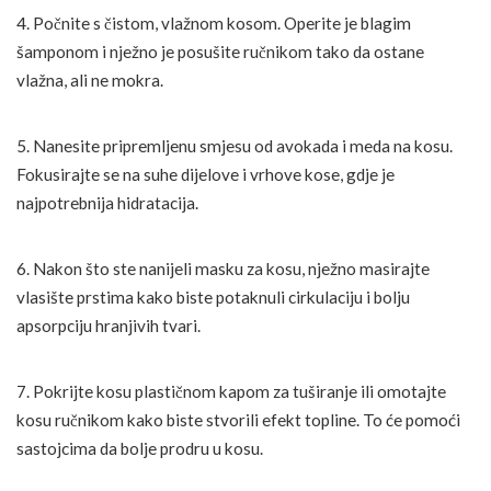
4. Počnite s čistom, vlažnom kosom. Operite je blagim
šamponom i nježno je posušite ručnikom tako da ostane
vlažna, ali ne mokra.
5. Nanesite pripremljenu smjesu od avokada i meda na kosu.
Fokusirajte se na suhe dijelove i vrhove kose, gdje je
najpotrebnija hidratacija.
6. Nakon što ste nanijeli masku za kosu, nježno masirajte
vlasište prstima kako biste potaknuli cirkulaciju i bolju
apsorpciju hranjivih tvari.
7. Pokrijte kosu plastičnom kapom za tuširanje ili omotajte
kosu ručnikom kako biste stvorili efekt topline. To će pomoći
sastojcima da bolje prodru u kosu.