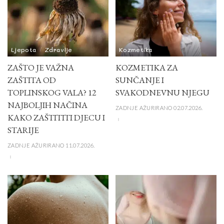
Ljepota
Zdravlje
Kozmetika
ZAŠTO JE VAŽNA
KOZMETIKA ZA
ZAŠTITA OD
SUNČANJE I
TOPLINSKOG VALA? 12
SVAKODNEVNU NJEGU
NAJBOLJIH NAČINA
ZADNJE AŽURIRANO 02.07.2026.
KAKO ZAŠTITITI DJECU I
STARIJE
ZADNJE AŽURIRANO 11.07.2026.