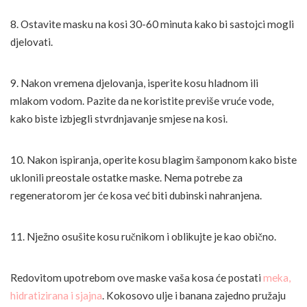
8. Ostavite masku na kosi 30-60 minuta kako bi sastojci mogli
djelovati.
9. Nakon vremena djelovanja, isperite kosu hladnom ili
mlakom vodom. Pazite da ne koristite previše vruće vode,
kako biste izbjegli stvrdnjavanje smjese na kosi.
10. Nakon ispiranja, operite kosu blagim šamponom kako biste
uklonili preostale ostatke maske. Nema potrebe za
regeneratorom jer će kosa već biti dubinski nahranjena.
11. Nježno osušite kosu ručnikom i oblikujte je kao obično.
Redovitom upotrebom ove maske vaša kosa će postati
meka,
hidratizirana i sjajna
. Kokosovo ulje i banana zajedno pružaju