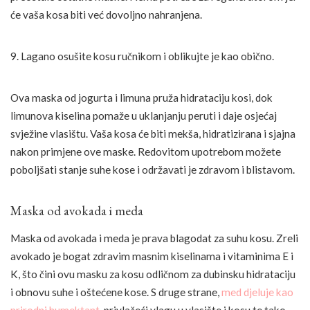
će vaša kosa biti već dovoljno nahranjena.
9. Lagano osušite kosu ručnikom i oblikujte je kao obično.
Ova maska ​​od jogurta i limuna pruža hidrataciju kosi, dok
limunova kiselina pomaže u uklanjanju peruti i daje osjećaj
svježine vlasištu. Vaša kosa će biti mekša, hidratizirana i sjajna
nakon primjene ove maske. Redovitom upotrebom možete
poboljšati stanje suhe kose i održavati je zdravom i blistavom.
Maska od avokada i meda
Maska od avokada i meda je prava blagodat za suhu kosu. Zreli
avokado je bogat zdravim masnim kiselinama i vitaminima E i
K, što čini ovu masku za kosu odličnom za dubinsku hidrataciju
i obnovu suhe i oštećene kose. S druge strane,
med djeluje kao