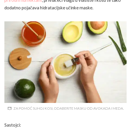
prirodni humektant
, privlačeći vlagu u vlasište i kosu te tako
dodatno pojačava hidratacijske učinke maske.
ZA POMOĆ SUHOJ KOSI, ODABERITE MASKU OD AVOKADA I MEDA.
Sastojci: