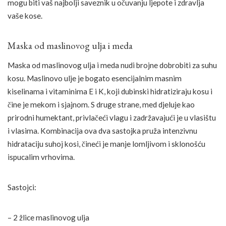
mogu biti vaš najbolji saveznik u očuvanju ljepote i zdravlja
vaše kose.
Maska od maslinovog ulja i meda
Maska od maslinovog ulja i meda nudi brojne dobrobiti za suhu
kosu. Maslinovo ulje je bogato esencijalnim masnim
kiselinama i vitaminima E i K, koji dubinski hidratiziraju kosu i
čine je mekom i sjajnom. S druge strane, med djeluje kao
prirodni humektant, privlačeći vlagu i zadržavajući je u vlasištu
i vlasima. Kombinacija ova dva sastojka pruža intenzivnu
hidrataciju suhoj kosi, čineći je manje lomljivom i sklonošću
ispucalim vrhovima.
Sastojci:
– 2 žlice maslinovog ulja