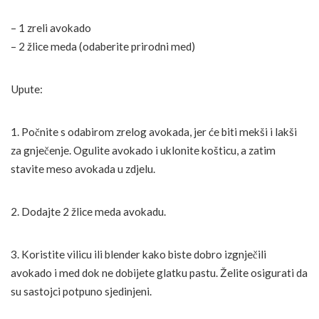
– 1 zreli avokado
– 2 žlice meda (odaberite prirodni med)
Upute:
1. Počnite s odabirom zrelog avokada, jer će biti mekši i lakši
za gnječenje. Ogulite avokado i uklonite košticu, a zatim
stavite meso avokada u zdjelu.
2. Dodajte 2 žlice meda avokadu.
3. Koristite vilicu ili blender kako biste dobro izgnječili
avokado i med dok ne dobijete glatku pastu. Želite osigurati da
su sastojci potpuno sjedinjeni.