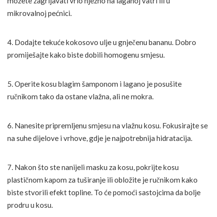
možete zagrijavati vrlo nježno na laganoj vatri ili u
mikrovalnoj pećnici.
4. Dodajte tekuće kokosovo ulje u gnječenu bananu. Dobro
promiješajte kako biste dobili homogenu smjesu.
5. Operite kosu blagim šamponom i lagano je posušite
ručnikom tako da ostane vlažna, ali ne mokra.
6. Nanesite pripremljenu smjesu na vlažnu kosu. Fokusirajte se
na suhe dijelove i vrhove, gdje je najpotrebnija hidratacija.
7. Nakon što ste nanijeli masku za kosu, pokrijte kosu
plastičnom kapom za tuširanje ili obložite je ručnikom kako
biste stvorili efekt topline. To će pomoći sastojcima da bolje
prodru u kosu.