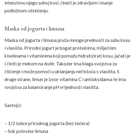
intenzivnu njegu suhoj kosi, čineći je zdravijom i manje
podložnom oštećenju.
Maska od jogurta i limuna
Maska od jogurta i limuna pruža mnoge prednosti za suhu kosu
i vlasište. Prirodni jogurt je bogat proteinima, mliječnim
kiselinama i vitaminima koji pomažu hidratizirati kosu, jačati je
i činiti je mekom na dodir. Također ima blaga svojstva za
čišćenje i može pomoći u uklanjanju nečistoća s vlasišta. S
druge strane, limun je izvor vitamina C i antioksidansa te ima
svojstva za balansiranje pH vrijednosti vlasišta.
Sastojci:
– 1/2 šalice prirodnog jogurta (bez šećera)
– Sok polovine limuna