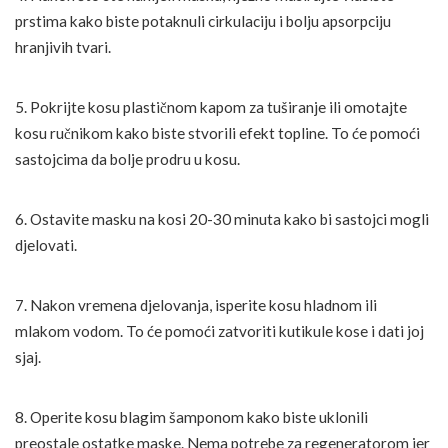
prstima kako biste potaknuli cirkulaciju i bolju apsorpciju
hranjivih tvari.
5. Pokrijte kosu plastičnom kapom za tuširanje ili omotajte
kosu ručnikom kako biste stvorili efekt topline. To će pomoći
sastojcima da bolje prodru u kosu.
6. Ostavite masku na kosi 20-30 minuta kako bi sastojci mogli
djelovati.
7. Nakon vremena djelovanja, isperite kosu hladnom ili
mlakom vodom. To će pomoći zatvoriti kutikule kose i dati joj
sjaj.
8. Operite kosu blagim šamponom kako biste uklonili
preostale ostatke maske. Nema potrebe za regeneratorom jer