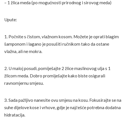
– 1 žlica meda (po mogućnosti prirodnog i sirovog meda)
Upute:
1. Počnite s čistom, vlažnom kosom. Možete je oprati blagim
šamponom i lagano je posušiti ručnikom tako da ostane
vlažna, ali ne mokra.
2. U maloj posudi, pomiješajte 2 žlice maslinovog ulja s 1
žlicom meda. Dobro promiješajte kako biste osigurali
ravnomjernu smjesu.
3. Sada pažljivo nanesite ovu smjesu na kosu. Fokusirajte se na
suhe dijelove kose i vrhove, gdje je najčešće potrebna dodatna
hidratacija.