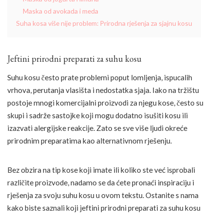
Maska od avokada i meda
Suha kosa više nije problem: Prirodna rješenja za sjajnu kosu
Jeftini prirodni preparati za suhu kosu
Suhu kosu često prate problemi poput lomljenja, ispucalih
vrhova, perutanja vlasišta i nedostatka sjaja. Iako na tržištu
postoje mnogi komercijalni proizvodi za njegu kose, često su
skupi i sadrže sastojke koji mogu dodatno isušiti kosu ili
izazvati alergijske reakcije. Zato se sve više ljudi okreće
prirodnim preparatima kao alternativnom rješenju.
Bez obzira na tip kose koji imate ili koliko ste već isprobali
različite proizvode, nadamo se da ćete pronaći inspiraciju i
rješenja za svoju suhu kosu u ovom tekstu. Ostanite s nama
kako biste saznali koji jeftini prirodni preparati za suhu kosu