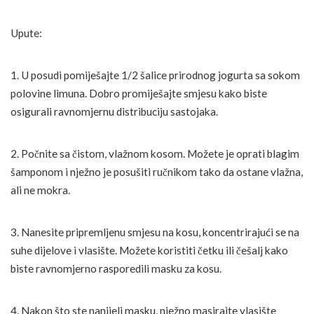
Upute:
1. U posudi pomiješajte 1/2 šalice prirodnog jogurta sa sokom
polovine limuna. Dobro promiješajte smjesu kako biste
osigurali ravnomjernu distribuciju sastojaka.
2. Počnite sa čistom, vlažnom kosom. Možete je oprati blagim
šamponom i nježno je posušiti ručnikom tako da ostane vlažna,
ali ne mokra.
3. Nanesite pripremljenu smjesu na kosu, koncentrirajući se na
suhe dijelove i vlasište. Možete koristiti četku ili češalj kako
biste ravnomjerno rasporedili masku za kosu.
4. Nakon što ste nanijeli masku, nježno masirajte vlasište