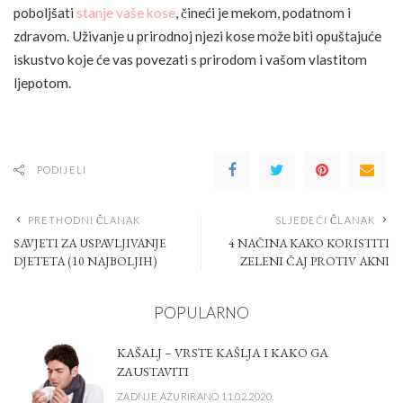
poboljšati
stanje vaše kose
, čineći je mekom, podatnom i
zdravom. Uživanje u prirodnoj njezi kose može biti opuštajuće
iskustvo koje će vas povezati s prirodom i vašom vlastitom
ljepotom.
PODIJELI
PRETHODNI ČLANAK
SLJEDEĆI ČLANAK
SAVJETI ZA USPAVLJIVANJE
4 NAČINA KAKO KORISTITI
DJETETA (10 NAJBOLJIH)
ZELENI ČAJ PROTIV AKNI
POPULARNO
KAŠALJ – VRSTE KAŠLJA I KAKO GA
ZAUSTAVITI
ZADNJE AŽURIRANO 11.02.2020.