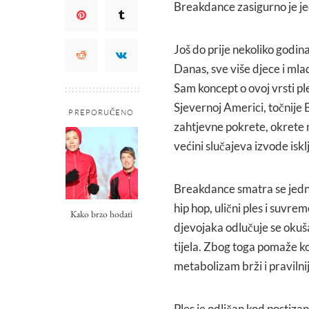
Breakdance zasigurno je je
Još do prije nekoliko godi
Danas, sve više djece i mla
Sam koncept o ovoj vrsti pl
Sjevernoj Americi, točnije 
PREPORUČENO
zahtjevne pokrete, okrete n
većini slučajeva izvode iskl
Breakdance smatra se jedni
hip hop, ulični ples i suvr
Kako brzo hodati
djevojaka odlučuje se okuša
tijela. Zbog toga pomaže ko
metabolizam brži i pravilnij
Ples je odličan kod postiza