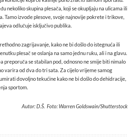
u nekoliko skupina plesača, koji se okupljaju na ulicama ili
. Tamo izvode plesove, svoje najnovije pokrete i trikove,
ajeva odlučuje isključivo publika.
ethodno zagrijavanje, kako ne bi došlo do istegnuća ili
enutku plesač se oslanja na samo jednu ruku, ali i na glavu.
a preporuča se stabilan pod, odnosno ne smije biti nimalo
no varira od dva do tri sata. Za cijelo vrijeme samog
umirati dovoljno tekućine kako ne bi došlo do dehidracije,
jenja sportom.
Autor: D.Š. Foto: Warren Goldswain/Shutterstock