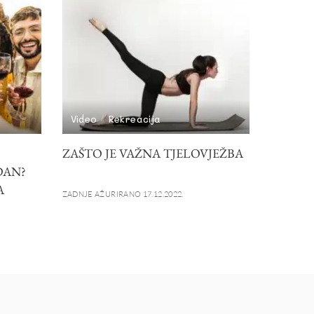
Video
Rekreacija
ZAŠTO JE VAŽNA TJELOVJEŽBA
DAN?
A
ZADNJE AŽURIRANO 17.12.2022.