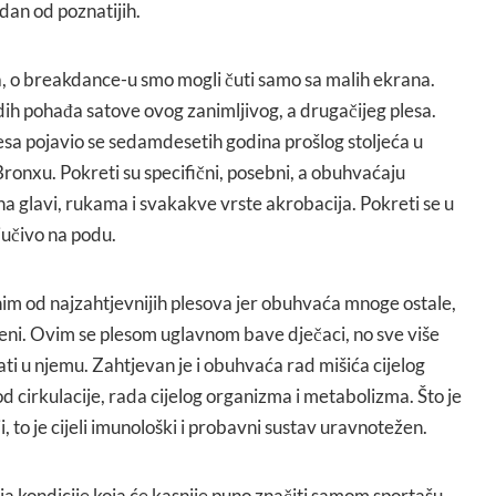
dan od poznatijih.
na, o breakdance-u smo mogli čuti samo sa malih ekrana.
dih pohađa satove ovog zanimljivog, a drugačijeg plesa.
esa pojavio se sedamdesetih godina prošlog stoljeća u
Bronxu. Pokreti su specifični, posebni, a obuhvaćaju
a glavi, rukama i svakakve vrste akrobacija. Pokreti se u
jučivo na podu.
m od najzahtjevnijih plesova jer obuhvaća mnoge ostale,
emeni. Ovim se plesom uglavnom bave dječaci, no sve više
ti u njemu. Zahtjevan je i obuhvaća rad mišića cijelog
d cirkulacije, rada cijelog organizma i metabolizma. Što je
i, to je cijeli imunološki i probavni sustav uravnotežen.
nja kondicije koja će kasnije puno značiti samom sportašu.