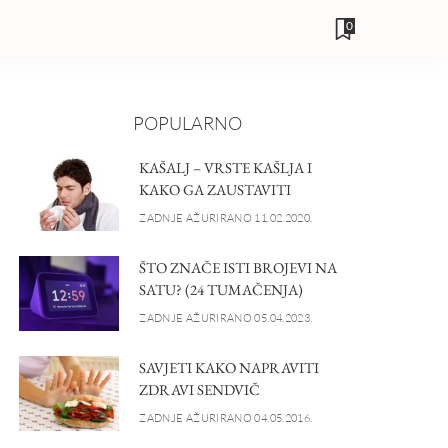
0
POPULARNO
KAŠALJ – VRSTE KAŠLJA I
KAKO GA ZAUSTAVITI
ZADNJE AŽURIRANO 11.02.2020.
ŠTO ZNAČE ISTI BROJEVI NA
SATU? (24 TUMAČENJA)
ZADNJE AŽURIRANO 05.04.2023.
SAVJETI KAKO NAPRAVITI
ZDRAVI SENDVIČ
ZADNJE AŽURIRANO 04.05.2016.