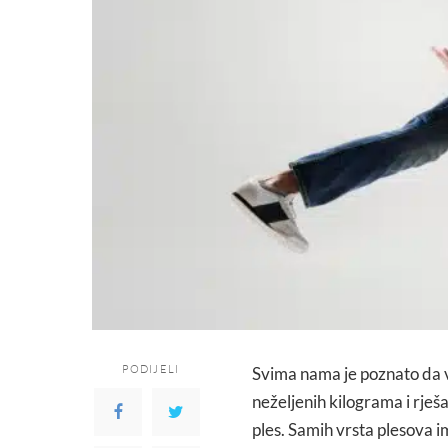
PODIJELI
Svima nama je poznato da 
neželjenih kilograma i rješ
ples. Samih vrsta plesova im