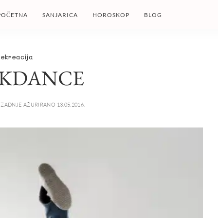
POČETNA
SANJARICA
HOROSKOP
BLOG
Rekreacija
AKDANCE
ZADNJE AŽURIRANO 13.05.2016.