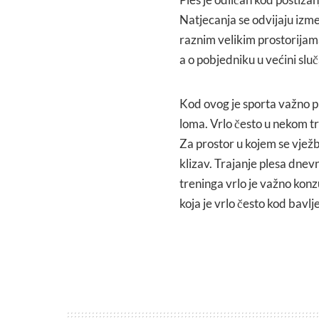
Natjecanja se odvijaju izmeđ
raznim velikim prostorijama
a o pobjedniku u većini sluč
Kod ovog je sporta važno pr
loma. Vrlo često u nekom tr
Za prostor u kojem se vježb
klizav. Trajanje plesa dnev
treninga vrlo je važno konz
koja je vrlo često kod bavl