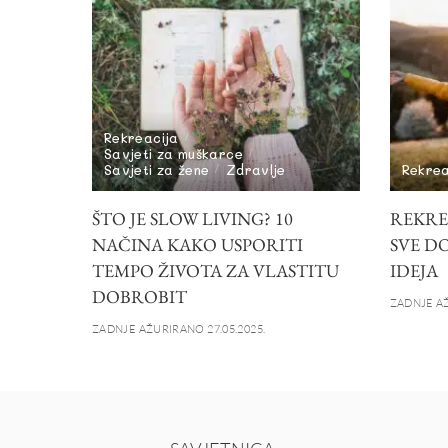
Rekreacija
Savjeti za muškarce
Savjeti za žene
Zdravlje
Rekrea
ŠTO JE SLOW LIVING? 10
REKRE
NAČINA KAKO USPORITI
SVE DO
TEMPO ŽIVOTA ZA VLASTITU
IDEJA
DOBROBIT
ZADNJE AŽ
ZADNJE AŽURIRANO 27.05.2025.