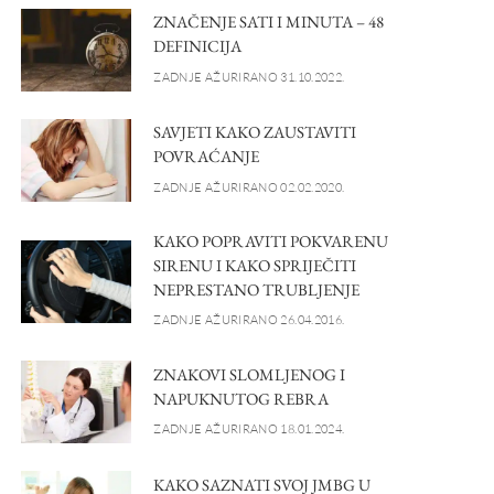
ZNAČENJE SATI I MINUTA – 48
DEFINICIJA
ZADNJE AŽURIRANO 31.10.2022.
SAVJETI KAKO ZAUSTAVITI
POVRAĆANJE
ZADNJE AŽURIRANO 02.02.2020.
KAKO POPRAVITI POKVARENU
SIRENU I KAKO SPRIJEČITI
NEPRESTANO TRUBLJENJE
ZADNJE AŽURIRANO 26.04.2016.
ZNAKOVI SLOMLJENOG I
NAPUKNUTOG REBRA
ZADNJE AŽURIRANO 18.01.2024.
KAKO SAZNATI SVOJ JMBG U