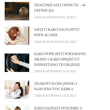
ZNAČENJE SATI I MINUTA – 48
DEFINICIJA
ZADNJE AŽURIRANO 31.10.2022.
SAVJETI KAKO ZAUSTAVITI
POVRAĆANJE
ZADNJE AŽURIRANO 02.02.2020.
KAKO POPRAVITI POKVARENU
SIRENU I KAKO SPRIJEČITI
NEPRESTANO TRUBLJENJE
ZADNJE AŽURIRANO 26.04.2016.
ZNAKOVI SLOMLJENOG I
NAPUKNUTOG REBRA
ZADNJE AŽURIRANO 18.01.2024.
KAKO SAZNATI SVOJ JMBG U