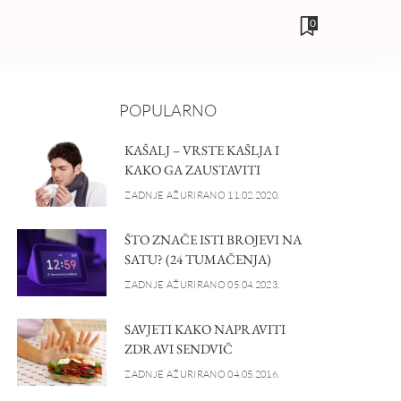
0
POPULARNO
KAŠALJ – VRSTE KAŠLJA I
KAKO GA ZAUSTAVITI
ZADNJE AŽURIRANO 11.02.2020.
ŠTO ZNAČE ISTI BROJEVI NA
SATU? (24 TUMAČENJA)
ZADNJE AŽURIRANO 05.04.2023.
SAVJETI KAKO NAPRAVITI
ZDRAVI SENDVIČ
ZADNJE AŽURIRANO 04.05.2016.