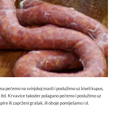
ima pečemo na svinjskoj masti i poslužimo uz kiseli kupus,
u itd. Krvavice također polagano pečemo i poslužimo uz
re ili zaprženi grašak, ili oboje pomiješamo i sl.