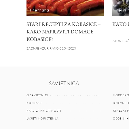
Prehrana
Mesni 
STARI RECEPTI ZA KOBASICE –
KAKO 
KAKO NAPRAVITI DOMAĆE
KOBASICE?
ZADNJE AŽ
ZADNJE AŽURIRANO 03.04.2023.
SAVJETNICA
O SAVJETNICI
HOROSKO
KONTAKT
DNEVNI 
PRAVILA PRIVATNOSTI
KINESKI
UVJETI KORIŠTENJA
OSOBNI 