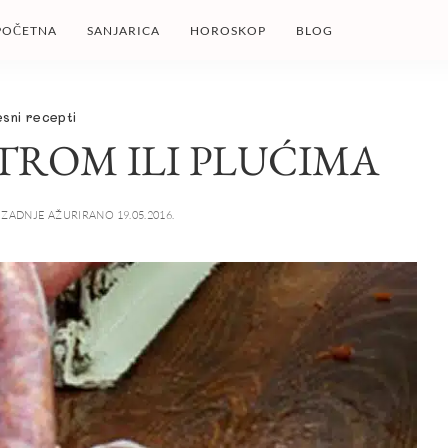
POČETNA
SANJARICA
HOROSKOP
BLOG
sni recepti
ETROM ILI PLUĆIMA
ZADNJE AŽURIRANO 19.05.2016.