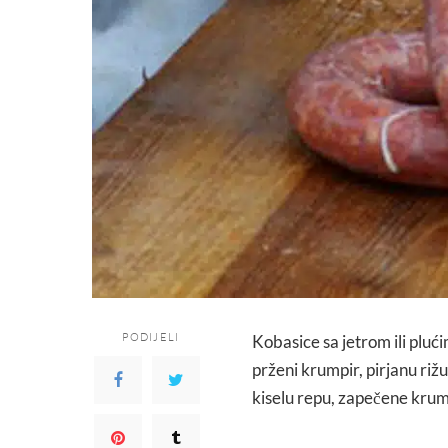
PODIJELI
Kobasice sa jetrom ili pluć
prženi krumpir, pirjanu riž
kiselu repu, zapečene krumpi