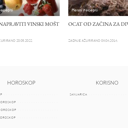
recepti
Mesni recepti
NAPRAVITI VINSKI MOŠT
OCAT OD ZAČINA ZA DI
URIRANO 20.05.2022.
ZADNJE AŽURIRANO 08.06.2016.
HOROSKOP
KORISNO
P
SANJARICA
HOROSKOP
 HOROSKOP
HOROSKOP