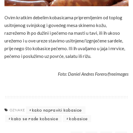
Ovim kratkim debelim kobasicama pripremljenim od toplog
usitnjenog svinjskog i goveđeg mesa skinemo kožu,
razrežemo ih po dužini i pečemo na masti u tavi, ili ih ukoso
urežemo i u ove ureze stavimo usitnjene/izgnječene sardele,
prije nego što kobasice pečemo. Ili ih uvaljamo u jaja i mrvice,
pečemo i poslužimo uz povrće, salatu ili rižu.
Foto: Daniel Andres Forero/freeimages
kako napraviti kobasice
OZNAKE
kako se rade kobasice
kobasice