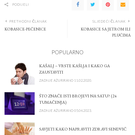
PODIJELI
PRETHODNI ČLANAK
SLJEDEĆI ČLANAK
KOBASICE-PEČENICE
KOBASICE SA JETROM ILI
PLUĆIMA
POPULARNO
KAŠALJ – VRSTE KAŠLJA I KAKO GA
ZAUSTAVITI
ZADNJE AŽURIRANO 11.02.2020.
ŠTO ZNAČE ISTI BROJEVI NA SATU? (24
TUMAČENJA)
ZADNJE AŽURIRANO 05.04.2023.
SAVJETI KAKO NAPRAVITI ZDRAVI SENDVIČ