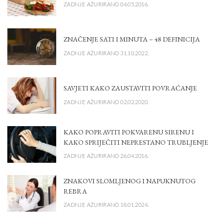
ZADNJE AŽURIRANO 04.05.2016.
ZNAČENJE SATI I MINUTA – 48 DEFINICIJA
ZADNJE AŽURIRANO 31.10.2022.
SAVJETI KAKO ZAUSTAVITI POVRAĆANJE
ZADNJE AŽURIRANO 02.02.2020.
KAKO POPRAVITI POKVARENU SIRENU I
KAKO SPRIJEČITI NEPRESTANO TRUBLJENJE
ZADNJE AŽURIRANO 26.04.2016.
ZNAKOVI SLOMLJENOG I NAPUKNUTOG
REBRA
ZADNJE AŽURIRANO 18.01.2024.