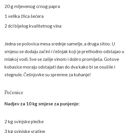
20 g mljevenog crnog papra
1 velika žlica šećera
2 dcl bijelog kvalitetnog vina
Jedna se polovica mesa srednje samelje, a druga sitno. U
smjesu se dodaju začini i češnjak koji je prethodno odstajao u
mlakoj vodi. Sve se zalije vinom i dobro promiješa. Gotove
kobasice moraju odstajati dan do dva kako bi se osušile i
stegnule. Češnjovke su spremne za kuhanje!
Pečenice
Nadjev za 10 kg smjese za punjenje:
2 kg svinjske plećke
3 kg svinjske vratine