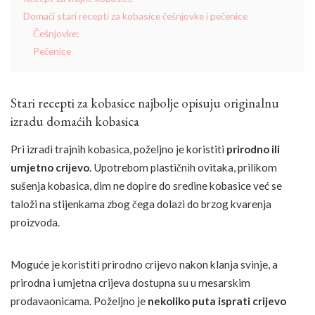
Domaći stari recepti za kobasice češnjovke i pečenice
Češnjovke:
Pečenice
Stari recepti za kobasice najbolje opisuju originalnu
izradu domaćih kobasica
Pri izradi trajnih kobasica, poželjno je koristiti
prirodno ili
umjetno crijevo
. Upotrebom plastičnih ovitaka, prilikom
sušenja kobasica, dim ne dopire do sredine kobasice već se
taloži na stijenkama zbog čega dolazi do brzog kvarenja
proizvoda.
Moguće je koristiti prirodno crijevo nakon klanja svinje, a
prirodna i umjetna crijeva dostupna su u mesarskim
prodavaonicama. Poželjno je
nekoliko puta isprati crijevo