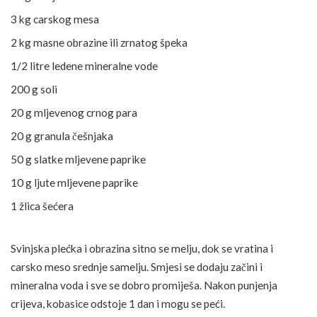
3 kg carskog mesa
2 kg masne obrazine ili zrnatog špeka
1/2 litre ledene mineralne vode
200 g soli
20 g mljevenog crnog para
20 g granula češnjaka
50 g slatke mljevene paprike
10 g ljute mljevene paprike
1 žlica šećera
Svinjska plećka i obrazina sitno se melju, dok se vratina i
carsko meso srednje samelju. Smjesi se dodaju začini i
mineralna voda i sve se dobro promiješa. Nakon punjenja
crijeva, kobasice odstoje 1 dan i mogu se peći.