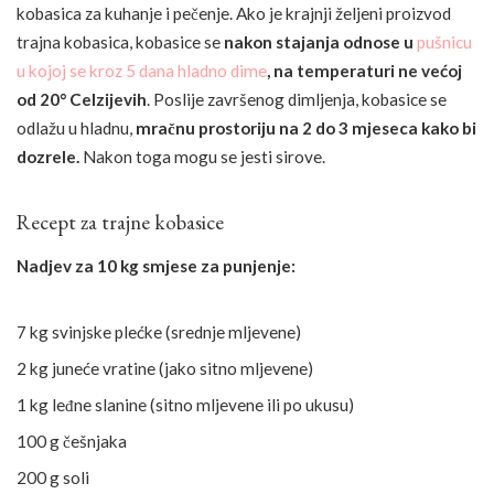
kobasica za kuhanje i pečenje. Ako je krajnji željeni proizvod
trajna kobasica, kobasice se
nakon stajanja odnose u
pušnicu
u kojoj se kroz 5 dana hladno dime
, na temperaturi ne većoj
od 20° Celzijevih
. Poslije završenog dimljenja, kobasice se
odlažu u hladnu,
mračnu prostoriju na 2 do 3 mjeseca kako bi
dozrele.
Nakon toga mogu se jesti sirove.
Recept za trajne kobasice
Nadjev za 10 kg smjese za punjenje:
7 kg svinjske plećke (srednje mljevene)
2 kg juneće vratine (jako sitno mljevene)
1 kg leđne slanine (sitno mljevene ili po ukusu)
100 g češnjaka
200 g soli