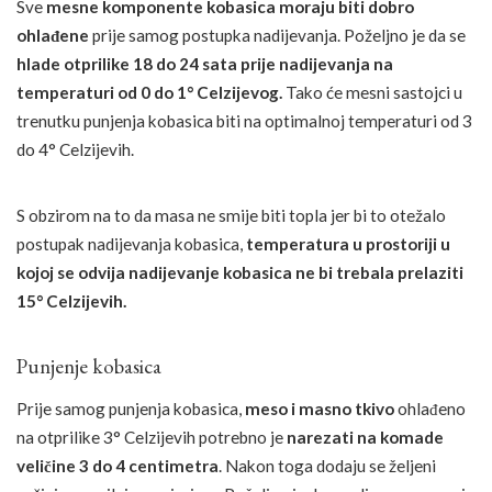
Sve
mesne komponente kobasica moraju biti dobro
ohlađene
prije samog postupka nadijevanja. Poželjno je da se
hlade otprilike 18 do 24 sata prije nadijevanja na
temperaturi od 0 do 1° Celzijevog.
Tako će mesni sastojci u
trenutku punjenja kobasica biti na optimalnoj temperaturi od 3
do 4° Celzijevih.
S obzirom na to da masa ne smije biti topla jer bi to otežalo
postupak nadijevanja kobasica,
temperatura u prostoriji u
kojoj se odvija nadijevanje kobasica ne bi trebala prelaziti
15° Celzijevih.
Punjenje kobasica
Prije samog punjenja kobasica,
meso i masno tkivo
ohlađeno
na otprilike 3° Celzijevih potrebno je
narezati na komade
veličine 3 do 4 centimetra
. Nakon toga dodaju se željeni