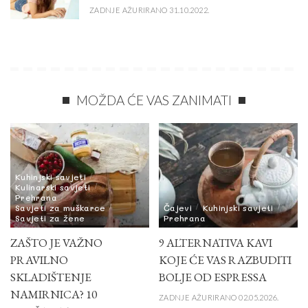
ZADNJE AŽURIRANO 31.10.2022.
MOŽDA ĆE VAS ZANIMATI
Kuhinjski savjeti
Kulinarski savjeti
Prehrana
Savjeti za muškarce
Čajevi
Kuhinjski savjeti
Savjeti za žene
Prehrana
ZAŠTO JE VAŽNO
9 ALTERNATIVA KAVI
PRAVILNO
KOJE ĆE VAS RAZBUDITI
SKLADIŠTENJE
BOLJE OD ESPRESSA
NAMIRNICA? 10
ZADNJE AŽURIRANO 02.05.2026.