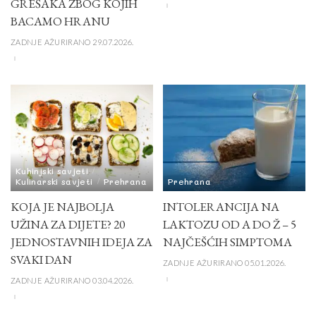
GREŠAKA ZBOG KOJIH
BACAMO HRANU
ZADNJE AŽURIRANO 29.07.2026.
Kuhinjski savjeti
Kulinarski savjeti
Prehrana
Prehrana
KOJA JE NAJBOLJA
INTOLERANCIJA NA
UŽINA ZA DIJETE? 20
LAKTOZU OD A DO Ž – 5
JEDNOSTAVNIH IDEJA ZA
NAJČEŠĆIH SIMPTOMA
SVAKI DAN
ZADNJE AŽURIRANO 05.01.2026.
ZADNJE AŽURIRANO 03.04.2026.