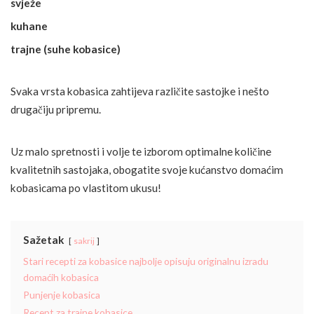
svježe
kuhane
trajne (suhe kobasice)
Svaka vrsta kobasica zahtijeva različite sastojke i nešto
drugačiju pripremu.
Uz malo spretnosti i volje te izborom optimalne količine
kvalitetnih sastojaka, obogatite svoje kućanstvo domaćim
kobasicama po vlastitom ukusu!
Sažetak
sakrij
Stari recepti za kobasice najbolje opisuju originalnu izradu
domaćih kobasica
Punjenje kobasica
Recept za trajne kobasice