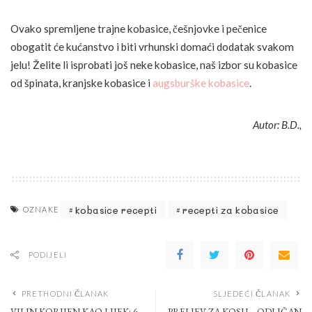
Ovako spremljene trajne kobasice, češnjovke i pečenice
obogatit će kućanstvo i biti vrhunski domaći dodatak svakom
jelu! Želite li isprobati još neke kobasice, naš izbor su kobasice
od špinata, kranjske kobasice i
augsburške kobasice
.
Autor: B.D.,
kobasice recepti
recepti za kobasice
OZNAKE
PODIJELI
PRETHODNI ČLANAK
SLJEDEĆI ČLANAK
VILIN KORIJEN KAO LIJEK: 6
PRELJEV ZA KOSU – ODLIČAN