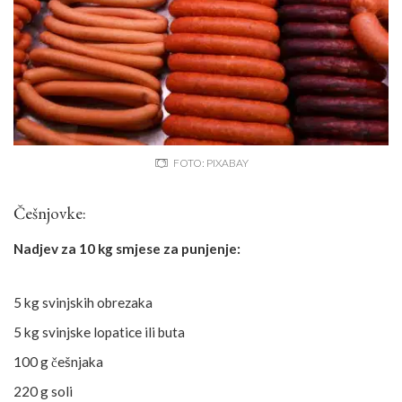
FOTO: PIXABAY
Češnjovke:
Nadjev za 10 kg smjese za punjenje:
5 kg svinjskih obrezaka
5 kg svinjske lopatice ili buta
100 g češnjaka
220 g soli