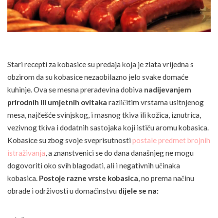
Stari recepti za kobasice su predaja koja je zlata vrijedna s
obzirom da su kobasice nezaobilazno jelo svake domaće
kuhinje. Ova se mesna prerađevina dobiva
nadijevanjem
prirodnih ili umjetnih ovitaka
različitim vrstama usitnjenog
mesa, najčešće svinjskog, i masnog tkiva ili kožica, iznutrica,
vezivnog tkiva i dodatnih sastojaka koji ističu aromu kobasica.
Kobasice su zbog svoje sveprisutnosti
postale predmet brojnih
istraživanja
, a znanstvenici se do dana današnjeg ne mogu
dogovoriti oko svih blagodati, ali i negativnih učinaka
kobasica.
Postoje razne vrste kobasica
, no prema načinu
obrade i održivosti u domaćinstvu
dijele se na: