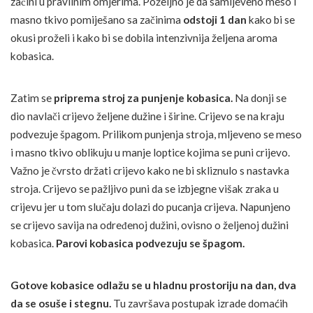
začini u pravilnim omjerima. Poželjno je da samljeveno meso i
masno tkivo pomiješano sa začinima
odstoji 1 dan
kako bi se
okusi proželi i kako bi se dobila intenzivnija željena aroma
kobasica.
Zatim se
priprema stroj za punjenje kobasica.
Na donji se
dio navlači crijevo željene dužine i širine. Crijevo se na kraju
podvezuje špagom. Prilikom punjenja stroja, mljeveno se meso
i masno tkivo oblikuju u manje loptice kojima se puni crijevo.
Važno je čvrsto držati crijevo kako ne bi skliznulo s nastavka
stroja. Crijevo se pažljivo puni da se izbjegne višak zraka u
crijevu jer u tom slučaju dolazi do pucanja crijeva. Napunjeno
se crijevo savija na određenoj dužini, ovisno o željenoj dužini
kobasica.
Parovi kobasica podvezuju se špagom.
Gotove kobasice odlažu se
u hladnu prostoriju na dan, dva
da se osuše i stegnu.
Tu završava postupak izrade domaćih