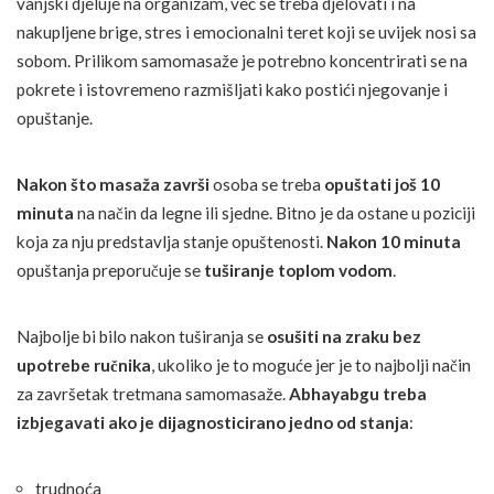
vanjski djeluje na organizam, već se treba djelovati i na
nakupljene brige, stres i emocionalni teret koji se uvijek nosi sa
sobom. Prilikom samomasaže je potrebno koncentrirati se na
pokrete i istovremeno razmišljati kako postići njegovanje i
opuštanje.
Nakon što masaža završi
osoba se treba
opuštati još 10
minuta
na način da legne ili sjedne. Bitno je da ostane u poziciji
koja za nju predstavlja stanje opuštenosti.
Nakon 10 minuta
opuštanja preporučuje se
tuširanje toplom vodom
.
Najbolje bi bilo nakon tuširanja se
osušiti na zraku bez
upotrebe ručnika
, ukoliko je to moguće jer je to najbolji način
za završetak tretmana samomasaže.
Abhayabgu treba
izbjegavati ako je dijagnosticirano jedno od stanja
:
trudnoća