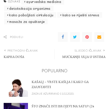
ayurvedska medicina
OZNAKE
detoksikacija organizma
kako poboljšati cirkulaciju
kako se riješiti stresa
masaža za opuštanje
PODIJELI
PRETHODNI ČLANAK
SLJEDEĆI ČLANAK
KAPHA DOŠA
MUĆKANJE ULJA U USTIMA
POPULARNO
KAŠALJ – VRSTE KAŠLJA I KAKO GA
ZAUSTAVITI
ZADNJE AŽURIRANO 11.02.2020.
ŠTO ZNAČE ISTI BROJEVI NA SATU? (24