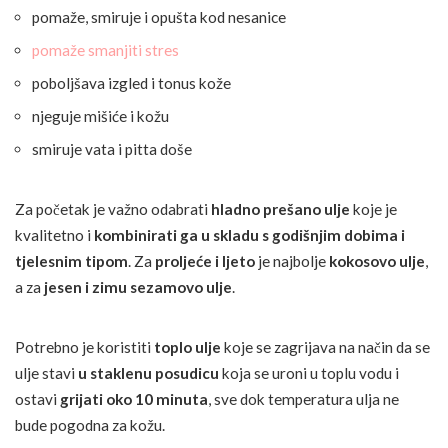
pomaže, smiruje i opušta kod nesanice
pomaže smanjiti stres
poboljšava izgled i tonus kože
njeguje mišiće i kožu
smiruje vata i pitta doše
Za početak je važno odabrati
hladno prešano ulje
koje je
kvalitetno i
kombinirati ga u skladu s godišnjim dobima i
tjelesnim tipom
. Za
proljeće i ljeto
je najbolje
kokosovo ulje
,
a za
jesen i zimu
sezamovo ulje
.
Potrebno je koristiti
toplo ulje
koje se zagrijava na način da se
ulje stavi
u staklenu posudicu
koja se uroni u toplu vodu i
ostavi
grijati oko 10 minuta
, sve dok temperatura ulja ne
bude pogodna za kožu.