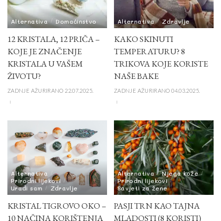
Alternativa
Domaćinstvo
Alternativa
Zdravlje
12 KRISTALA, 12 PRIČA –
KAKO SKINUTI
KOJE JE ZNAČENJE
TEMPERATURU? 8
KRISTALA U VAŠEM
TRIKOVA KOJE KORISTE
ŽIVOTU?
NAŠE BAKE
ZADNJE AŽURIRANO 22.07.2025.
ZADNJE AŽURIRANO 04.03.2025.
Alternativa
Alternativa
Njega kože
Prirodni lijekovi
Prirodni lijekovi
Uradi sam
Zdravlje
Savjeti za žene
KRISTAL TIGROVO OKO –
PASJI TRN KAO TAJNA
10 NAČINA KORIŠTENJA
MLADOSTI (8 KORISTI)