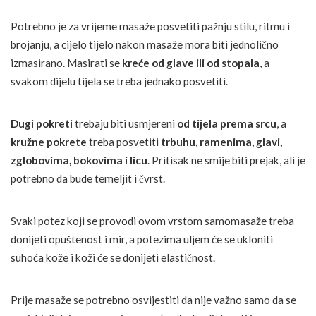
Potrebno je za vrijeme masaže posvetiti pažnju stilu, ritmu i
brojanju, a cijelo tijelo nakon masaže mora biti jednolično
izmasirano. Masirati se
kreće od glave ili od stopala
, a
svakom dijelu tijela se treba jednako posvetiti.
Dugi pokreti
trebaju biti usmjereni
od tijela prema srcu
, a
kružne pokrete
treba posvetiti
trbuhu, ramenima, glavi,
zglobovima, bokovima i licu
. Pritisak ne smije biti prejak, ali je
potrebno da bude temeljit i čvrst.
Svaki potez koji se provodi ovom vrstom samomasaže treba
donijeti opuštenost i mir, a potezima uljem će se ukloniti
suhoća kože i koži će se donijeti elastičnost.
Prije masaže se potrebno osvijestiti da nije važno samo da se