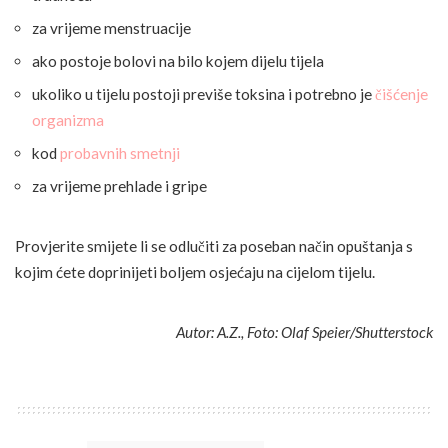
za vrijeme menstruacije
ako postoje bolovi na bilo kojem dijelu tijela
ukoliko u tijelu postoji previše toksina i potrebno je
čišćenje
organizma
kod
probavnih smetnji
za vrijeme prehlade i gripe
Provjerite smijete li se odlučiti za poseban način opuštanja s
kojim ćete doprinijeti boljem osjećaju na cijelom tijelu.
Autor: A.Z., Foto: Olaf Speier/Shutterstock