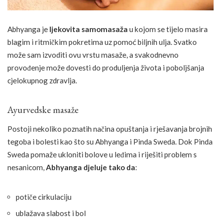
Abhyanga je
ljekovita samomasaža
u kojom se tijelo masira
blagim i ritmičkim pokretima uz pomoć biljnih ulja. Svatko
može sam izvoditi ovu vrstu masaže, a svakodnevno
provođenje može dovesti do produljenja života i poboljšanja
cjelokupnog zdravlja.
Ayurvedske masaže
Postoji nekoliko poznatih načina opuštanja i rješavanja brojnih
tegoba i bolesti kao što su Abhyanga i Pinda Sweda. Dok Pinda
Sweda pomaže ukloniti bolove u leđima i riješiti problem s
nesanicom,
Abhyanga djeluje tako da
:
potiče cirkulaciju
ublažava slabost i bol