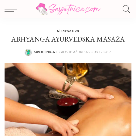
Alternativa
ABHYANGA AYURVEDSKA MASAŽA
SAVJETNICA
ZADNJE AŽURIRANO 08.12.2017.
POSTED
BY