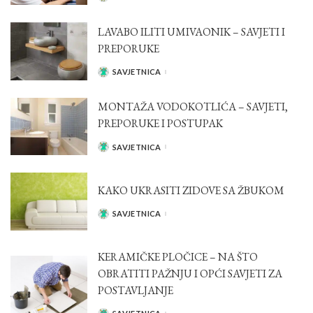
BY
LAVABO ILITI UMIVAONIK – SAVJETI I
PREPORUKE
SAVJETNICA
POSTED
BY
MONTAŽA VODOKOTLIĆA – SAVJETI,
PREPORUKE I POSTUPAK
SAVJETNICA
POSTED
BY
KAKO UKRASITI ZIDOVE SA ŽBUKOM
SAVJETNICA
POSTED
BY
KERAMIČKE PLOČICE – NA ŠTO
OBRATITI PAŽNJU I OPĆI SAVJETI ZA
POSTAVLJANJE