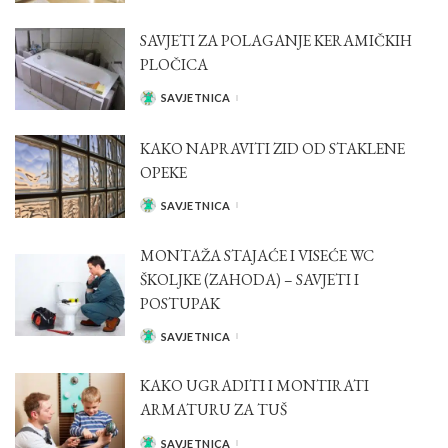
BY
SAVJETI ZA POLAGANJE KERAMIČKIH
PLOČICA
SAVJETNICA
POSTED
BY
KAKO NAPRAVITI ZID OD STAKLENE
OPEKE
SAVJETNICA
POSTED
BY
MONTAŽA STAJAĆE I VISEĆE WC
ŠKOLJKE (ZAHODA) – SAVJETI I
POSTUPAK
SAVJETNICA
POSTED
BY
KAKO UGRADITI I MONTIRATI
ARMATURU ZA TUŠ
SAVJETNICA
POSTED