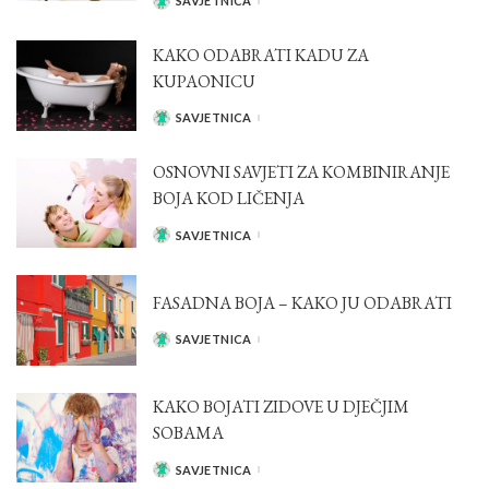
SAVJETNICA
POSTED
BY
KAKO ODABRATI KADU ZA
KUPAONICU
SAVJETNICA
POSTED
BY
OSNOVNI SAVJETI ZA KOMBINIRANJE
BOJA KOD LIČENJA
SAVJETNICA
POSTED
BY
FASADNA BOJA – KAKO JU ODABRATI
SAVJETNICA
POSTED
BY
KAKO BOJATI ZIDOVE U DJEČJIM
SOBAMA
SAVJETNICA
POSTED
BY