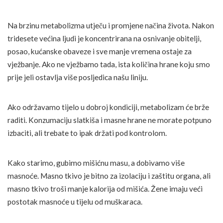
Na brzinu metabolizma utječu i promjene načina života. Nakon
tridesete većina ljudi je koncentrirana na osnivanje obitelji,
posao, kućanske obaveze i sve manje vremena ostaje za
vježbanje. Ako ne vježbamo tada, ista količina hrane koju smo
prije jeli ostavlja više posljedica našu liniju.
Ako održavamo tijelo u dobroj kondiciji, metabolizam će brže
raditi. Konzumaciju slatkiša i masne hrane ne morate potpuno
izbaciti, ali trebate to ipak držati pod kontrolom.
Kako starimo, gubimo mišićnu masu, a dobivamo više
masnoće. Masno tkivo je bitno za izolaciju i zaštitu organa, ali
masno tkivo troši manje kalorija od mišića. Žene imaju veći
postotak masnoće u tijelu od muškaraca.