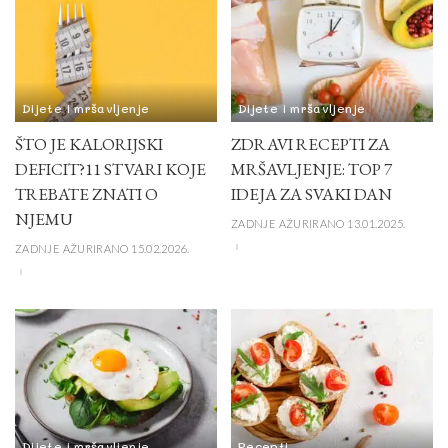
Dijete i mršavljenje
Dijete i mršavljenje
ŠTO JE KALORIJSKI
ZDRAVI RECEPTI ZA
DEFICIT?11 STVARI KOJE
MRŠAVLJENJE: TOP 7
TREBATE ZNATI O
IDEJA ZA SVAKI DAN
NJEMU
ZADNJE AŽURIRANO 13.01.2025.
ZADNJE AŽURIRANO 15.02.2026.
Dijete i mršavljenje
Recepti