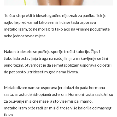
To što ste prešli tridesetu godinu nije znak za paniku. Tek je
najbolje pred vama! Iako se misli da se tada usporava
metabolizam, to ne mora biti tako ako na vrijeme poduzmete
neke jednostavne mjere.
Nakon tridesete se počinju sporije trošiti kalorije. Čips i
čokolada ostavljaju traga na našoj liniji, a mršavljenje se čini
puno težim. Stvarnost je da se metabolizam usporava od četiri
do pet posto u tridesetim godinama života.
Metabolizam nam se usporava jer dolazi do pada hormona
rasta, a rastu dehidropiandrosteroni. Hormoni rasta zaslužni su
za očuvanje mišićne mase, a što više mišića imamo,
metabolizam brže radi jer mišići troše više kalorija od masnog
tkiva.