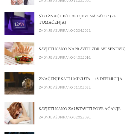
ZADNJE AŽURIRANO 11.02.2020.
ŠTO ZNAČE ISTI BROJEVI NA SATU? (24
TUMAČENJA)
ZADNJE AŽURIRANO 05.04.2023.
SAVJETI KAKO NAPRAVITI ZDRAVI SENDVIČ
ZADNJE AŽURIRANO 04.05.2016.
ZNAČENJE SATI I MINUTA – 48 DEFINICIJA
ZADNJE AŽURIRANO 31.10.2022.
SAVJETI KAKO ZAUSTAVITI POVRAĆANJE
ZADNJE AŽURIRANO 02.02.2020.