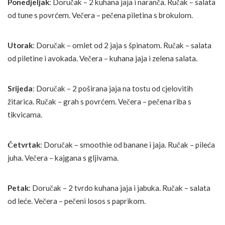
Ponedjeljak
: Doručak – 2 kuhana jaja i naranča. Ručak – salata
od tune s povrćem. Večera – pečena piletina s brokulom.
Utorak
: Doručak – omlet od 2 jaja s špinatom. Ručak – salata
od piletine i avokada. Večera – kuhana jaja i zelena salata.
Srijeda
: Doručak – 2 poširana jaja na tostu od cjelovitih
žitarica. Ručak – grah s povrćem. Večera – pečena riba s
tikvicama.
Četvrtak
: Doručak – smoothie od banane i jaja. Ručak – pileća
juha. Večera – kajgana s gljivama.
Petak
: Doručak – 2 tvrdo kuhana jaja i jabuka. Ručak – salata
od leće. Večera – pečeni losos s paprikom.