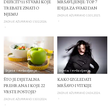
DEFICIT?11 STVARI KOJE
MRŠAVLJENJE: TOP 7
TREBATE ZNATI O
IDEJA ZA SVAKI DAN
NJEMU
ZADNJE AŽURIRANO 13.01.2025.
ZADNJE AŽURIRANO 15.02.2026.
Dijete i mršavljenje
Dijete i mršavljenje
ŠTO JE DIJETALNA
KAKO IZGLEDATI
PREHRANA I KOJE 22
MRŠAVO I VITKIJE
VRSTE POSTOJE?
ZADNJE AŽURIRANO 24.04.2024.
ZADNJE AŽURIRANO 13.03.2024.