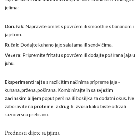
jelima:
Doručak
: Napravite omlet s povrćem ili smoothie s bananom i
jajetom.
Ručak
: Dodajte kuhano jaje salatama ili sendvičima.
Večera
: Pripremite fritatu s povrćem ili dodajte poširana jaja u
juhu.
Eksperimentirajte
s različitim načinima pripreme jaja –
kuhana, pržena, poširana. Kombinirajte ih sa
svježim
začinskim biljem
poput peršina ili bosiljka za dodatni okus. Ne
zaboravite na
proteine iz drugih izvora
kako biste održali
raznovrsnu prehranu.
Prednosti dijete sa jajima