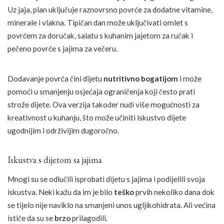
Uz jaja, plan uključuje raznovrsno povrće za dodatne vitamine,
minerale i vlakna. Tipičan dan može uključivati omlet s
povrćem za doručak, salatu s kuhanim jajetom za ručak i
pečeno povrće s jajima za večeru.
Dodavanje povrća čini dijetu
nutritivno bogatijom
i može
pomoći u smanjenju osjećaja ograničenja koji često prati
strože dijete. Ova verzija također nudi više mogućnosti za
kreativnost u kuhanju, što može učiniti iskustvo dijete
ugodnijim i održivijim dugoročno.
Iskustva s dijetom sa jajima
Mnogi su se odlučili isprobati dijetu s jajima i podijelili svoja
iskustva. Neki kažu da im je bilo
teško
prvih nekoliko dana dok
se tijelo nije naviklo na smanjeni unos ugljikohidrata. Ali većina
ističe da su se
brzo
prilagodili.