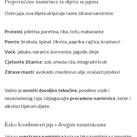
Preporučene namirnice za dijetu sa jajima
Osim jaja, ova dijeta uključuje razne zdrave namirnice:
Proteini
: piletina, puretina, riba, tofu, mahunarke
Povrće
: brokula, špinat, tikvice, paprika, rajčica, krastavci
Voće
: jabuke, naranče, borovnice, jagode, dinje
Cjelovite žitarice
: zob, smeđa riža, integralni kruh
Zdrave masti
: avokado, maslinovo ulje, orašasti plodovi
Važno je
unositi dovoljno tekućine
, posebno vode i
nezaslađenog čaja. Izbjegavajte
prerađene namirnice
, šećer i
alkohol tijekom dijete.
Kako kombinirati jaja s drugim namirnicama
Jaja su
svestrana namirnica
koja se lako kombinira s mnogim