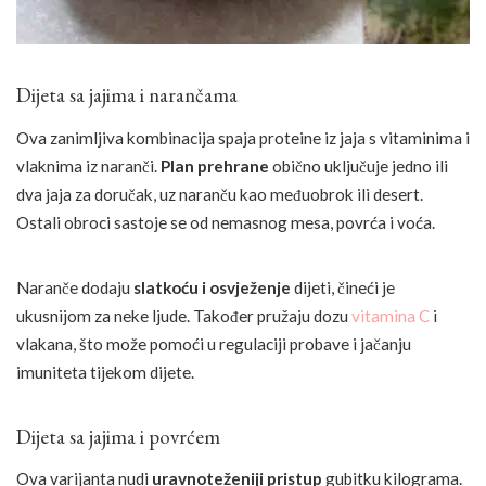
Dijeta sa jajima i narančama
Ova zanimljiva kombinacija spaja proteine iz jaja s vitaminima i
vlaknima iz naranči.
Plan prehrane
obično uključuje jedno ili
dva jaja za doručak, uz naranču kao međuobrok ili desert.
Ostali obroci sastoje se od nemasnog mesa, povrća i voća.
Naranče dodaju
slatkoću i osvježenje
dijeti, čineći je
ukusnijom za neke ljude. Također pružaju dozu
vitamina C
i
vlakana, što može pomoći u regulaciji probave i jačanju
imuniteta tijekom dijete.
Dijeta sa jajima i povrćem
Ova varijanta nudi
uravnoteženiji pristup
gubitku kilograma.