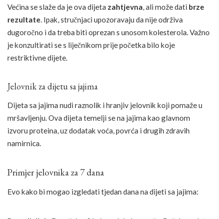
Većina se slaže da je ova dijeta
zahtjevna
, ali može dati
brze
rezultate
. Ipak, stručnjaci upozoravaju da nije održiva
dugoročno i da treba biti oprezan s unosom kolesterola. Važno
je konzultirati se s liječnikom prije početka bilo koje
restriktivne dijete.
Jelovnik za dijetu sa jajima
Dijeta sa jajima nudi raznolik i hranjiv jelovnik koji pomaže u
mršavljenju. Ova dijeta temelji se na jajima kao glavnom
izvoru proteina, uz dodatak voća, povrća i drugih zdravih
namirnica.
Primjer jelovnika za 7 dana
Evo kako bi mogao izgledati tjedan dana na dijeti sa jajima: