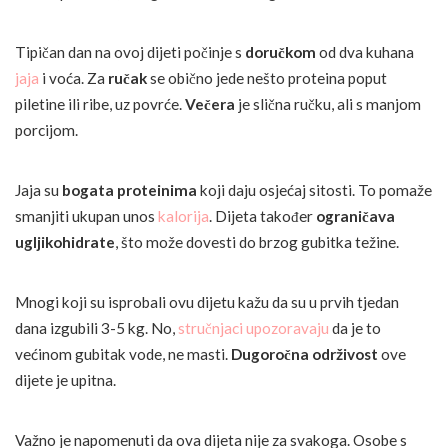
Tipičan dan na ovoj dijeti počinje s
doručkom
od dva kuhana
jaja
i voća. Za
ručak
se obično jede nešto proteina poput
piletine ili ribe, uz povrće.
Večera
je slična ručku, ali s manjom
porcijom.
Jaja su
bogata proteinima
koji daju osjećaj sitosti. To pomaže
smanjiti ukupan unos
kalorija
. Dijeta također
ograničava
ugljikohidrate
, što može dovesti do brzog gubitka težine.
Mnogi koji su isprobali ovu dijetu kažu da su u prvih tjedan
dana izgubili 3-5 kg. No,
stručnjaci upozoravaju
da je to
većinom gubitak vode, ne masti.
Dugoročna održivost
ove
dijete je upitna.
Važno je napomenuti da ova dijeta nije za svakoga. Osobe s