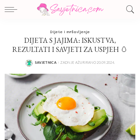
Dijete i mršavljenje
DIJETA S JAJIMA: ISKUSTVA,
REZULTATI I SAVJETI ZA USPJEH 🥚
SAVJETNICA
ZADNJE AŽURIRANO 20.09.2024.
POSTED
BY