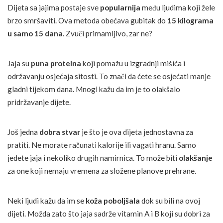
Dijeta sa jajima postaje sve
popularnija
među ljudima koji žele
brzo smršaviti. Ova metoda obećava gubitak do
15 kilograma
u samo 15 dana
. Zvuči primamljivo, zar ne?
Jaja su
puna proteina
koji pomažu u izgradnji mišića i
održavanju osjećaja sitosti. To znači da ćete se osjećati manje
gladni tijekom dana. Mnogi kažu da im je to olakšalo
pridržavanje dijete.
Još jedna
dobra stvar
je što je ova dijeta jednostavna za
pratiti. Ne morate računati kalorije ili vagati hranu. Samo
jedete jaja i nekoliko drugih namirnica. To može biti
olakšanje
za one koji nemaju vremena za složene planove prehrane.
Neki ljudi kažu da im se
koža poboljšala
dok su bili na ovoj
dijeti. Možda zato što jaja sadrže vitamin A i B koji su dobri za