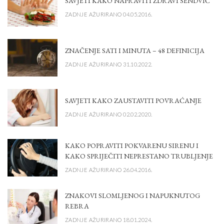
SAVJETI KAKO NAPRAVITI ZDRAVI SENDVIČ
ZADNJE AŽURIRANO 04.05.2016.
ZNAČENJE SATI I MINUTA – 48 DEFINICIJA
ZADNJE AŽURIRANO 31.10.2022.
SAVJETI KAKO ZAUSTAVITI POVRAĆANJE
ZADNJE AŽURIRANO 02.02.2020.
KAKO POPRAVITI POKVARENU SIRENU I
KAKO SPRIJEČITI NEPRESTANO TRUBLJENJE
ZADNJE AŽURIRANO 26.04.2016.
ZNAKOVI SLOMLJENOG I NAPUKNUTOG
REBRA
ZADNJE AŽURIRANO 18.01.2024.