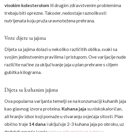
visokim kolesterolom
ili drugim zdravstvenim problemima
trebaju biti oprezne. Također, nedostaje raznolikosti
nutrijenata koju pruža uravnotežena prehrana.
Vrste dijete sa jajima
Dijeta sa jajima dolazi u nekoliko različitih oblika, svaki sa
svojim jedinstvenim pravilima i pristupom. Ove varijacije nude
različite načine za uključivanje jaja u plan prehrane s ciljem
gubitka kilograma.
Dijeta sa kuhanim jajima
Ova popularna varijanta temelji se na konzumaciji kuhanih jaja
kao glavnog izvora proteina.
Kuhana jaja
su niskokaloričan,
ali hranjiv izbor koji pomaže u stvaranju osjećaja sitosti. Plan
obično traje
14 dana
i uključuje 2-3 kuhana jaja po obroku, uz
dodatak povrća i voća
niskog glikemijskog indeksa
.