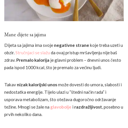
Mane dijete sa jajima
Dijeta sa jajima ima svoje
negativne strane
koje treba uzeti u
obzir.
Stručnjaci se slažu
da ovaj pristup mršavljenju nije baš
zdrav.
Premalo kalorija
je glavni problem – dnevni unos često
pada ispod 1000 kcal, što je premalo za većinu ljudi.
Takav
nizak kalorijski unos
može dovesti do umora, slabosti i
nedostatka energije. Tijelo ulazi u “štedni način rada” i
usporava metabolizam, što otežava dugoročno održavanje
težine. Mnogi se žale na
glavobolje
i
razdražljivost
, posebno u
prvih nekoliko dana.