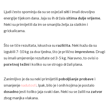
Ljudi često spominju da su se osjećali
siti
i imali dovoljno
energije tijekom dana. Jaja su ih držala
sitima dulje vrijeme
.
Neki su primijetili da im se smanjila želja za slatkim i
grickalicama.
Što se tiče rezultata, iskustva su
različita
. Neki kažu da su
izgubili 7-10 kg za dva tjedna, što je prilično
impresivno
. Drugi
su imali umjerenije rezultate od 3-5 kg. Naravno, to ovisi o
početnoj težini
i koliko su se strogo držali plana.
Zanimljivo je da su neki primijetili
poboljšanje probave
i
smanjenje
nadutosti
. Ipak, bilo je i onih kojima je postalo
dosadno
jesti toliko jaja svaki dan. Neki su se žalili na
zatvor
zbog manjka vlakana.