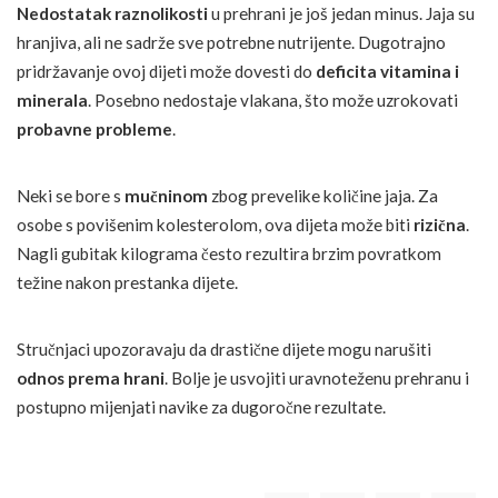
Nedostatak raznolikosti
u prehrani je još jedan minus. Jaja su
hranjiva, ali ne sadrže sve potrebne nutrijente. Dugotrajno
pridržavanje ovoj dijeti može dovesti do
deficita vitamina i
minerala
. Posebno nedostaje vlakana, što može uzrokovati
probavne probleme
.
Neki se bore s
mučninom
zbog prevelike količine jaja. Za
osobe s povišenim kolesterolom, ova dijeta može biti
rizična
.
Nagli gubitak kilograma često rezultira brzim povratkom
težine nakon prestanka dijete.
Stručnjaci upozoravaju da drastične dijete mogu narušiti
odnos prema hrani
. Bolje je usvojiti uravnoteženu prehranu i
postupno mijenjati navike za dugoročne rezultate.