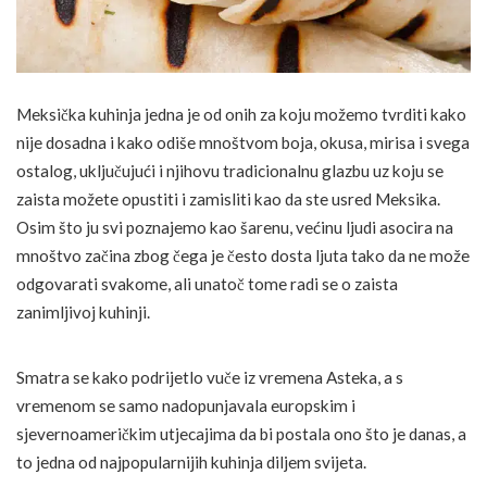
Meksička kuhinja jedna je od onih za koju možemo tvrditi kako
nije dosadna i kako odiše mnoštvom boja, okusa, mirisa i svega
ostalog, uključujući i njihovu tradicionalnu glazbu uz koju se
zaista možete opustiti i zamisliti kao da ste usred Meksika.
Osim što ju svi poznajemo kao šarenu, većinu ljudi asocira na
mnoštvo začina zbog čega je često dosta ljuta tako da ne može
odgovarati svakome, ali unatoč tome radi se o zaista
zanimljivoj kuhinji.
Smatra se kako podrijetlo vuče iz vremena Asteka, a s
vremenom se samo nadopunjavala europskim i
sjevernoameričkim utjecajima da bi postala ono što je danas, a
to jedna od najpopularnijih kuhinja diljem svijeta.