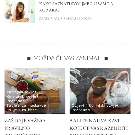
KAKO SAZNATI SVOJ JMBG U SAMO 3
KORAKA?
ZADNJE AŽURIRANO 31.10.2022.
MOŽDA ĆE VAS ZANIMATI
Kuhinjski savjeti
Kulinarski savjeti
Prehrana
Savjeti za muškarce
Čajevi
Kuhinjski savjeti
Savjeti za žene
Prehrana
ZAŠTO JE VAŽNO
9 ALTERNATIVA KAVI
PRAVILNO
KOJE ĆE VAS RAZBUDITI