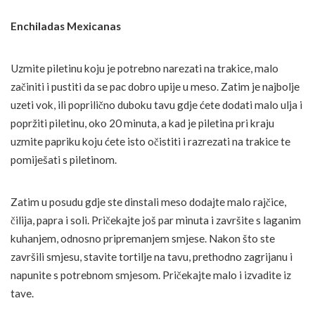
Enchiladas Mexicanas
Uzmite piletinu koju je potrebno narezati na trakice, malo
začiniti i pustiti da se pac dobro upije u meso. Zatim je najbolje
uzeti vok, ili poprilično duboku tavu gdje ćete dodati malo ulja i
popržiti piletinu, oko 20 minuta, a kad je piletina pri kraju
uzmite papriku koju ćete isto očistiti i razrezati na trakice te
pomiješati s piletinom.
Zatim u posudu gdje ste dinstali meso dodajte malo rajčice,
čilija, papra i soli. Pričekajte još par minuta i završite s laganim
kuhanjem, odnosno pripremanjem smjese. Nakon što ste
završili smjesu, stavite tortilje na tavu, prethodno zagrijanu i
napunite s potrebnom smjesom. Pričekajte malo i izvadite iz
tave.