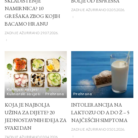
SKLADIŠTENJE
BOLJE OD ESPRESSA
NAMIRNICA? 10
ZADNJE AŽURIRANO 02.05.2026.
GREŠAKA ZBOG KOJIH
BACAMO HRANU
ZADNJE AŽURIRANO 29.07.2026.
Kuhinjski savjeti
Kulinarski savjeti
Prehrana
Prehrana
KOJA JE NAJBOLJA
INTOLERANCIJA NA
UŽINA ZA DIJETE? 20
LAKTOZU OD A DO Ž – 5
JEDNOSTAVNIH IDEJA ZA
NAJČEŠĆIH SIMPTOMA
SVAKI DAN
ZADNJE AŽURIRANO 05.01.2026.
ZADNJE AŽURIRANO 03.04.2026.