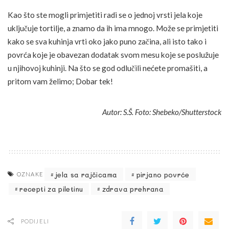
Kao što ste mogli primjetiti radi se o jednoj vrsti jela koje
uključuje tortilje, a znamo da ih ima mnogo. Može se primjetiti
kako se sva kuhinja vrti oko jako puno začina, ali isto tako i
povrća koje je obavezan dodatak svom mesu koje se poslužuje
u njihovoj kuhinji. Na što se god odlučili nećete promašiti, a
pritom vam želimo; Dobar tek!
Autor: S.Š. Foto: Shebeko/Shutterstock
jela sa rajčicama
pirjano povrće
OZNAKE
recepti za piletinu
zdrava prehrana
PODIJELI