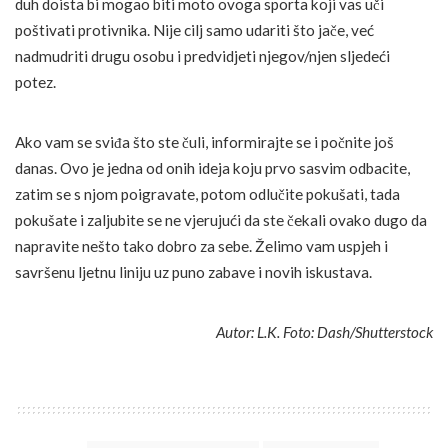
duh doista bi mogao biti moto ovoga sporta koji vas uči
poštivati protivnika. Nije cilj samo udariti što jače, već
nadmudriti drugu osobu i predvidjeti njegov/njen sljedeći
potez.
Ako vam se sviđa što ste čuli, informirajte se i počnite još
danas. Ovo je jedna od onih ideja koju prvo sasvim odbacite,
zatim se s njom poigravate, potom odlučite pokušati, tada
pokušate i zaljubite se ne vjerujući da ste čekali ovako dugo da
napravite nešto tako dobro za sebe. Želimo vam uspjeh i
savršenu ljetnu liniju uz puno zabave i novih iskustava.
Autor: L.K. Foto: Dash/Shutterstock