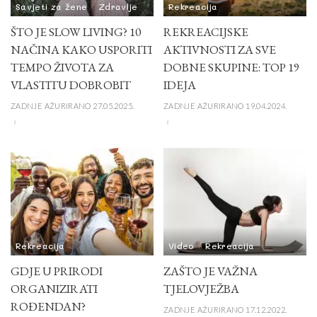
Savjeti za žene
Zdravlje
Rekreacija
ŠTO JE SLOW LIVING? 10
REKREACIJSKE
NAČINA KAKO USPORITI
AKTIVNOSTI ZA SVE
TEMPO ŽIVOTA ZA
DOBNE SKUPINE: TOP 19
VLASTITU DOBROBIT
IDEJA
ZADNJE AŽURIRANO 27.05.2025.
ZADNJE AŽURIRANO 19.04.2024.
Rekreacija
Video
Rekreacija
GDJE U PRIRODI
ZAŠTO JE VAŽNA
ORGANIZIRATI
TJELOVJEŽBA
ROĐENDAN?
ZADNJE AŽURIRANO 17.12.2022.