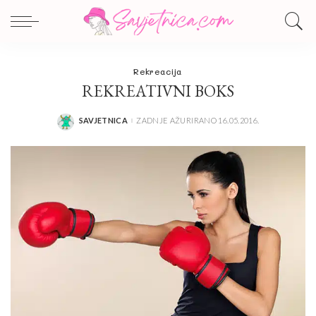
Rekreacija
REKREATIVNI BOKS
SAVJETNICA
ZADNJE AŽURIRANO 16.05.2016.
POSTED
BY