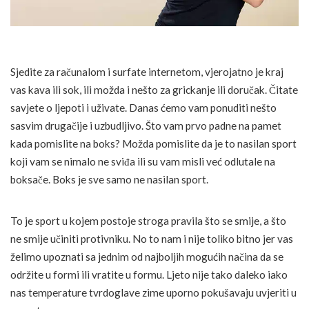
Sjedite za računalom i surfate internetom, vjerojatno je kraj
vas kava ili sok, ili možda i nešto za grickanje ili doručak. Čitate
savjete o ljepoti i uživate. Danas ćemo vam ponuditi nešto
sasvim drugačije i uzbudljivo. Što vam prvo padne na pamet
kada pomislite na boks? Možda pomislite da je to nasilan sport
koji vam se nimalo ne sviđa ili su vam misli već odlutale na
boksače. Boks je sve samo ne nasilan sport.
To je sport u kojem postoje stroga pravila što se smije, a što
ne smije učiniti protivniku. No to nam i nije toliko bitno jer vas
želimo upoznati sa jednim od najboljih mogućih načina da se
održite u formi ili vratite u formu. Ljeto nije tako daleko iako
nas temperature tvrdoglave zime uporno pokušavaju uvjeriti u