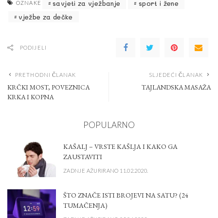
savjeti za vježbanje
sport i žene
OZNAKE
vježbe za dečke
PODIJELI
PRETHODNI ČLANAK
SLJEDEĆI ČLANAK
KRČKI MOST, POVEZNICA
TAJLANDSKA MASAŽA
KRKA I KOPNA
POPULARNO
KAŠALJ – VRSTE KAŠLJA I KAKO GA
ZAUSTAVITI
ZADNJE AŽURIRANO 11.02.2020.
ŠTO ZNAČE ISTI BROJEVI NA SATU? (24
TUMAČENJA)