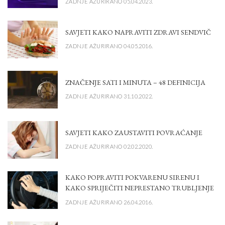
ZADNJE AŽURIRANO 05.04.2023.
SAVJETI KAKO NAPRAVITI ZDRAVI SENDVIČ
ZADNJE AŽURIRANO 04.05.2016.
ZNAČENJE SATI I MINUTA – 48 DEFINICIJA
ZADNJE AŽURIRANO 31.10.2022.
SAVJETI KAKO ZAUSTAVITI POVRAĆANJE
ZADNJE AŽURIRANO 02.02.2020.
KAKO POPRAVITI POKVARENU SIRENU I
KAKO SPRIJEČITI NEPRESTANO TRUBLJENJE
ZADNJE AŽURIRANO 26.04.2016.