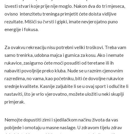
izvesti stvari koje prije nije moglo. Nakon dva do tri mjeseca,
ovisno intenzitetu treninga primjetit ćete doista vidljive
rezultate. Mišići su čvrsti i gipki, imate nevjerojatno puno
energije i fokusa.
Za ovakvu rekreaciju nisu potrebni veliki troškovi. Treba vam
samo trenirka, udobna majca i gumica za kosu. Ako i nemate
rukavice, zasigurno ćete moći posuditi od teretane ili ih
nabaviti povoljnije preko kluba. Nude se u raznim cjenovnim
razredima, no vama, kao početniku, biti će dovoljne rukavice
srednje kvalitete. Kasnije zaljubite li se u ovaj sport i odlučite li
nastaviti, što je vrlo vjerovatno, možete uložiti u neki skuplji
primjerak.
Nemojte dopustiti zimi i sjedilačkom načinu života da vas
pobijede i omotaju u masne naslage. U zdravom tijelu zdrav