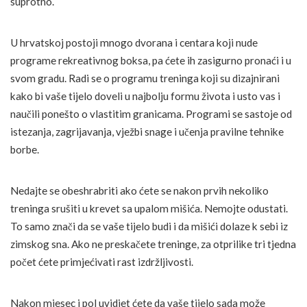
suprotno.
U hrvatskoj postoji mnogo dvorana i centara koji nude
programe rekreativnog boksa, pa ćete ih zasigurno pronaći i u
svom gradu. Radi se o programu treninga koji su dizajnirani
kako bi vaše tijelo doveli u najbolju formu života i usto vas i
naučili ponešto o vlastitim granicama. Programi se sastoje od
istezanja, zagrijavanja, vježbi snage i učenja pravilne tehnike
borbe.
Nedajte se obeshrabriti ako ćete se nakon prvih nekoliko
treninga srušiti u krevet sa upalom mišića. Nemojte odustati.
To samo znači da se vaše tijelo budi i da mišići dolaze k sebi iz
zimskog sna. Ako ne preskačete treninge, za otprilike tri tjedna
počet ćete primjećivati rast izdržljivosti.
Nakon mjesec i pol uvidjet ćete da vaše tijelo sada može