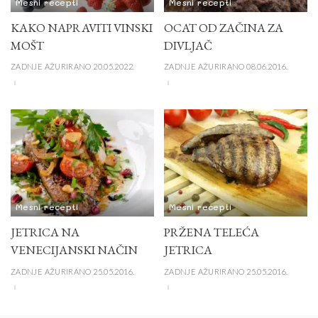
Mesni recepti
Mesni recepti
KAKO NAPRAVITI VINSKI
OCAT OD ZAČINA ZA
MOŠT
DIVLJAČ
ZADNJE AŽURIRANO 20.05.2022.
ZADNJE AŽURIRANO 08.06.2016.
Mesni recepti
Mesni recepti
JETRICA NA
PRŽENA TELEĆA
VENECIJANSKI NAČIN
JETRICA
ZADNJE AŽURIRANO 25.05.2016.
ZADNJE AŽURIRANO 25.05.2016.