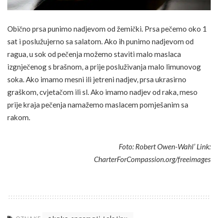
Obično prsa punimo nadjevom od žemički. Prsa pečemo oko 1
sat i poslužujerno sa salatom. Ako ih punimo nadjevom od
ragua, u sok od pečenja možemo staviti malo maslaca
izgnječenog s brašnom, a prije posluživanja malo limunovog
soka. Ako imamo mesni ili jetreni nadjev, prsa ukrasirno
graškom, cvjetačom ili sl. Ako imamo nadjev od raka, meso
prije kraja pečenja namažemo maslacem pomješanim sa
rakom.
Foto: Robert Owen-Wahl’ Link:
CharterForCompassion.org/freeimages