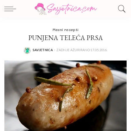
Mesni recepti
PUNJENA TELEĆA PRSA
SAVJETNICA
ZADNJE AŽURIRANO 17.05.2016.
POSTED
BY