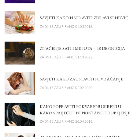
SAVJETI KAKO NAPRAVITI ZDRAVI SENDVIČ
ZADNJE AŽURIRANO 04.05.2016.
ZNAČENJE SATI I MINUTA – 48 DEFINICIJA
ZADNJE AŽURIRANO 31.10.2022.
SAVJETI KAKO ZAUSTAVITI POVRAĆANJE
ZADNJE AŽURIRANO 02.02.2020.
KAKO POPRAVITI POKVARENU SIRENU I
KAKO SPRIJEČITI NEPRESTANO TRUBLJENJE
ZADNJE AŽURIRANO 26.04.2016.
ZNAKOVI SLOMLJENOG I NAPUKNUTOG