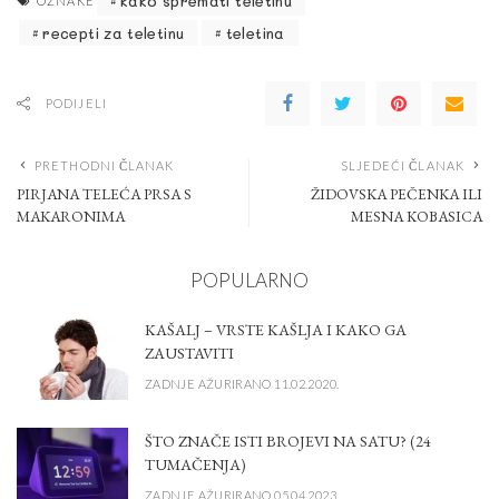
kako spremati teletinu
OZNAKE
recepti za teletinu
teletina
PODIJELI
PRETHODNI ČLANAK
SLJEDEĆI ČLANAK
PIRJANA TELEĆA PRSA S
ŽIDOVSKA PEČENKA ILI
MAKARONIMA
MESNA KOBASICA
POPULARNO
KAŠALJ – VRSTE KAŠLJA I KAKO GA
ZAUSTAVITI
ZADNJE AŽURIRANO 11.02.2020.
ŠTO ZNAČE ISTI BROJEVI NA SATU? (24
TUMAČENJA)
ZADNJE AŽURIRANO 05.04.2023.