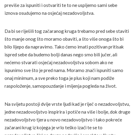
previše za ispuniti i ostvariti te to ne uspijemo sami sebe
iznova osuđujemo na osjećaj nezadovoljstva.
Da bi se riješili tog začaranog kruga trebamo pred sebe staviti
što manje onog što moramo obaviti, a što više onoga što bi
bilo lijepo da napravimo. Tako ćemo imati pozitivan pritisak
ispred sebe da budemo bolji danas nego smo bili jučer, ali
nećemo stvarati osjećaj nezadovoljstva sobom ako ne
ispunimo sve što je pred nama. Moramo znači ispuniti samo
onaj minimum, a sve preko toga je plus koji nam podiže
raspoloženje, samopouzdanje i mijenja pogleda na život.
Na svijetu postoji dvije vrste ljudi kad je riječ o nezadovoljstvu,
jedne nezadovoljstvo inspirira i potiče na više i bolje, dok druge
nezadovoljstvo tjera u novo nezadovoljstvo i tako pokreće
začarani krug iz kojega je vrlo teško izaći te se to