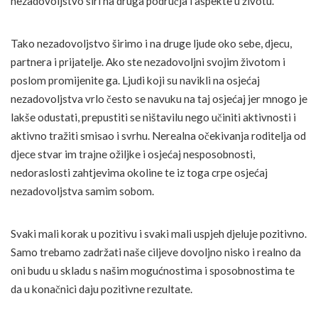
nezadovoljstvo širi na druga područja i aspekte u životu.
Tako nezadovoljstvo širimo i na druge ljude oko sebe, djecu,
partnera i prijatelje. Ako ste nezadovoljni svojim životom i
poslom promijenite ga. Ljudi koji su navikli na osjećaj
nezadovoljstva vrlo često se navuku na taj osjećaj jer mnogo je
lakše odustati, prepustiti se ništavilu nego učiniti aktivnosti i
aktivno tražiti smisao i svrhu. Nerealna očekivanja roditelja od
djece stvar im trajne ožiljke i osjećaj nesposobnosti,
nedoraslosti zahtjevima okoline te iz toga crpe osjećaj
nezadovoljstva samim sobom.
Svaki mali korak u pozitivu i svaki mali uspjeh djeluje pozitivno.
Samo trebamo zadržati naše ciljeve dovoljno nisko i realno da
oni budu u skladu s našim mogućnostima i sposobnostima te
da u konačnici daju pozitivne rezultate.