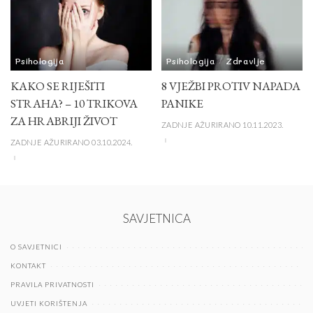
Psihologija
Psihologija
Zdravlje
KAKO SE RIJEŠITI
8 VJEŽBI PROTIV NAPADA
STRAHA? – 10 TRIKOVA
PANIKE
ZA HRABRIJI ŽIVOT
ZADNJE AŽURIRANO 10.11.2023.
ZADNJE AŽURIRANO 03.10.2024.
SAVJETNICA
O SAVJETNICI
KONTAKT
PRAVILA PRIVATNOSTI
UVJETI KORIŠTENJA