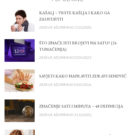
KAŠALJ – VRSTE KAŠLJA I KAKO GA
ZAUSTAVITI
ZADNJE AŽURIRANO 11.02.2020.
ŠTO ZNAČE ISTI BROJEVI NA SATU? (24
TUMAČENJA)
ZADNJE AŽURIRANO 05.04.2023.
SAVJETI KAKO NAPRAVITI ZDRAVI SENDVIČ
ZADNJE AŽURIRANO 04.05.2016.
ZNAČENJE SATI I MINUTA – 48 DEFINICIJA
ZADNJE AŽURIRANO 31.10.2022.