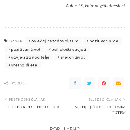
Autor: J.S., Foto: olly/Shutterstock
osjećaj nezadovoljstva
pozitivan stav
OZNAKE
pozitivan život
psihološki savjeti
savjeti za roditelje
sretan život
sretno dijete
PODIJELI
PRETHODNI ČLANAK
SLJEDEĆI ČLANAK
PREGLED KOD GINEKOLOGA
ČIŠĆENJE JETRE PRIRODNIM
PUTEM
POPULARNO