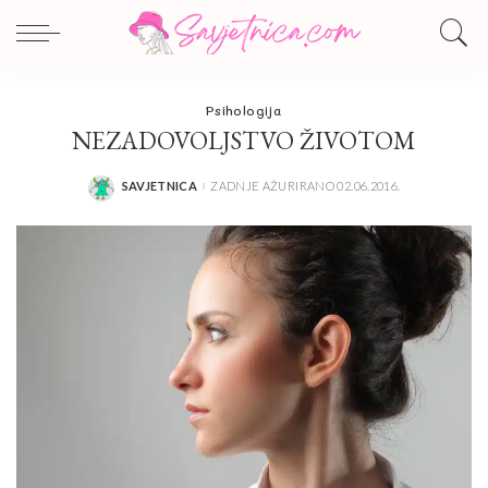
Psihologija
NEZADOVOLJSTVO ŽIVOTOM
SAVJETNICA
ZADNJE AŽURIRANO 02.06.2016.
POSTED
BY