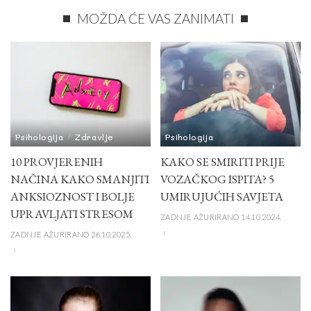
MOŽDA ĆE VAS ZANIMATI
Psihologija
Zdravlje
Psihologija
10 PROVJERENIH
KAKO SE SMIRITI PRIJE
NAČINA KAKO SMANJITI
VOZAČKOG ISPITA? 5
ANKSIOZNOST I BOLJE
UMIRUJUĆIH SAVJETA
UPRAVLJATI STRESOM
ZADNJE AŽURIRANO 14.10.2024.
ZADNJE AŽURIRANO 26.10.2025.