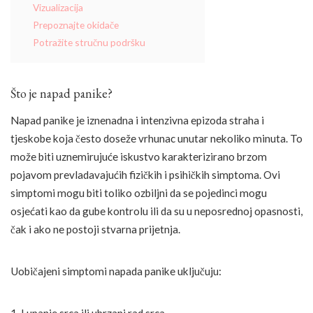
Vizualizacija
Prepoznajte okidače
Potražite stručnu podršku
Što je napad panike?
Napad panike je iznenadna i intenzivna epizoda straha i
tjeskobe koja često doseže vrhunac unutar nekoliko minuta. To
može biti uznemirujuće iskustvo karakterizirano brzom
pojavom prevladavajućih fizičkih i psihičkih simptoma. Ovi
simptomi mogu biti toliko ozbiljni da se pojedinci mogu
osjećati kao da gube kontrolu ili da su u neposrednoj opasnosti,
čak i ako ne postoji stvarna prijetnja.
Uobičajeni simptomi napada panike uključuju:
1. Lupanje srca ili ubrzani rad srca