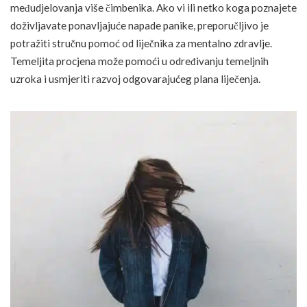
međudjelovanja više čimbenika. Ako vi ili netko koga poznajete
doživljavate ponavljajuće napade panike, preporučljivo je
potražiti stručnu pomoć od liječnika za mentalno zdravlje.
Temeljita procjena može pomoći u određivanju temeljnih
uzroka i usmjeriti razvoj odgovarajućeg plana liječenja.