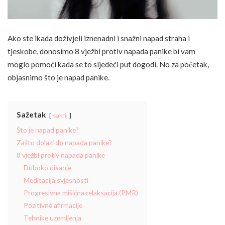
Ako ste ikada doživjeli iznenadni i snažni napad straha i
tjeskobe, donosimo 8 vježbi protiv napada panike bi vam
moglo pomoći kada se to sljedeći put dogodi. No za početak,
objasnimo što je napad panike.
Sažetak
sakrij
Što je napad panike?
Zašto dolazi do napada panike?
8 vježbi protiv napada panike
Duboko disanje
Meditacija svjesnosti
Progresivna mišićna relaksacija (PMR)
Pozitivne afirmacije
Tehnike uzemljenja