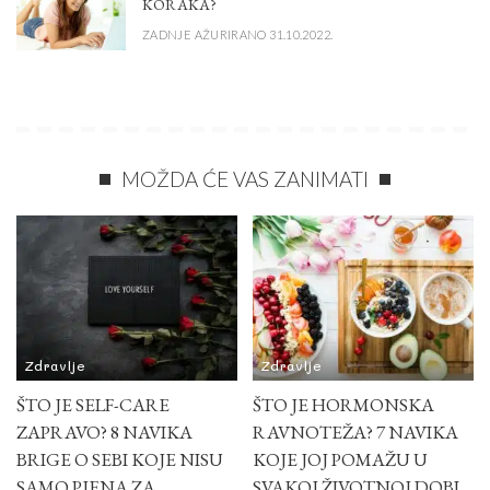
KORAKA?
ZADNJE AŽURIRANO 31.10.2022.
MOŽDA ĆE VAS ZANIMATI
Zdravlje
Zdravlje
ŠTO JE SELF-CARE
ŠTO JE HORMONSKA
ZAPRAVO? 8 NAVIKA
RAVNOTEŽA? 7 NAVIKA
BRIGE O SEBI KOJE NISU
KOJE JOJ POMAŽU U
SAMO PJENA ZA
SVAKOJ ŽIVOTNOJ DOBI