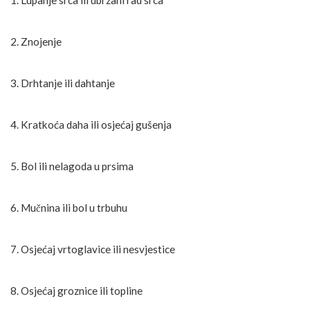
2. Znojenje
3. Drhtanje ili dahtanje
4. Kratkoća daha ili osjećaj gušenja
5. Bol ili nelagoda u prsima
6. Mučnina ili bol u trbuhu
7. Osjećaj vrtoglavice ili nesvjestice
8. Osjećaj groznice ili topline