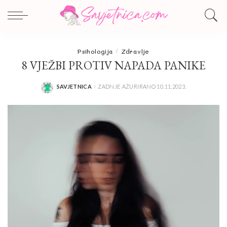
Psihologija
Zdravlje
8 VJEŽBI PROTIV NAPADA PANIKE
SAVJETNICA
ZADNJE AŽURIRANO 10.11.2023.
POSTED
BY