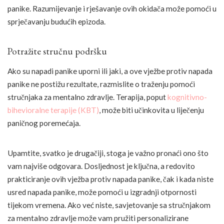
panike. Razumijevanje i rješavanje ovih okidača može pomoći u
sprječavanju budućih epizoda.
Potražite stručnu podršku
Ako su napadi panike uporni ili jaki, a ove vježbe protiv napada
panike ne postižu rezultate, razmislite o traženju pomoći
stručnjaka za mentalno zdravlje. Terapija, poput
kognitivno-
bihevioralne terapije (KBT)
, može biti učinkovita u liječenju
paničnog poremećaja.
Upamtite, svatko je drugačiji, stoga je važno pronaći ono što
vam najviše odgovara. Dosljednost je ključna, a redovito
prakticiranje ovih vježba protiv napada panike, čak i kada niste
usred napada panike, može pomoći u izgradnji otpornosti
tijekom vremena. Ako već niste, savjetovanje sa stručnjakom
za mentalno zdravlje može vam pružiti personalizirane