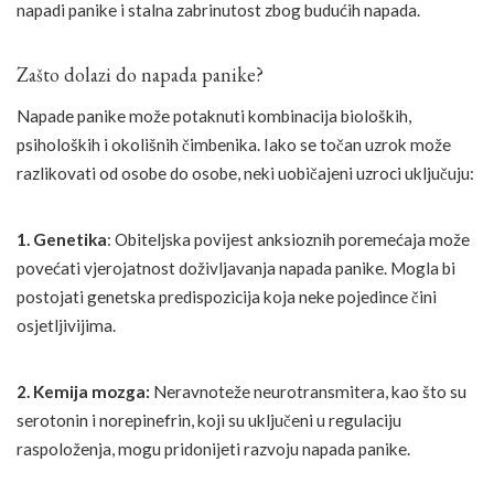
napadi panike i stalna zabrinutost zbog budućih napada.
Zašto dolazi do napada panike?
Napade panike može potaknuti kombinacija bioloških,
psiholoških i okolišnih čimbenika. Iako se točan uzrok može
razlikovati od osobe do osobe, neki uobičajeni uzroci uključuju:
1. Genetika
: Obiteljska povijest anksioznih poremećaja može
povećati vjerojatnost doživljavanja napada panike. Mogla bi
postojati genetska predispozicija koja neke pojedince čini
osjetljivijima.
2. Kemija mozga:
Neravnoteže neurotransmitera, kao što su
serotonin i norepinefrin, koji su uključeni u regulaciju
raspoloženja, mogu pridonijeti razvoju napada panike.