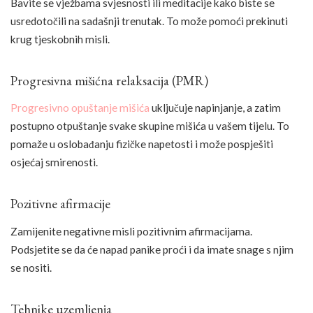
Bavite se vježbama svjesnosti ili meditacije kako biste se
usredotočili na sadašnji trenutak. To može pomoći prekinuti
krug tjeskobnih misli.
Progresivna mišićna relaksacija (PMR)
Progresivno opuštanje mišića
uključuje napinjanje, a zatim
postupno otpuštanje svake skupine mišića u vašem tijelu. To
pomaže u oslobađanju fizičke napetosti i može pospješiti
osjećaj smirenosti.
Pozitivne afirmacije
Zamijenite negativne misli pozitivnim afirmacijama.
Podsjetite se da će napad panike proći i da imate snage s njim
se nositi.
Tehnike uzemljenja