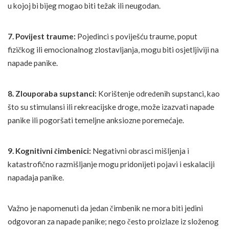
u kojoj bi bijeg mogao biti težak ili neugodan.
7. Povijest traume:
Pojedinci s poviješću traume, poput
fizičkog ili emocionalnog zlostavljanja, mogu biti osjetljiviji na
napade panike.
8. Zlouporaba supstanci:
Korištenje određenih supstanci, kao
što su stimulansi ili rekreacijske droge, može izazvati napade
panike ili pogoršati temeljne anksiozne poremećaje.
9. Kognitivni čimbenici:
Negativni obrasci mišljenja i
katastrofično razmišljanje mogu pridonijeti pojavi i eskalaciji
napadaja panike.
Važno je napomenuti da jedan čimbenik ne mora biti jedini
odgovoran za napade panike; nego često proizlaze iz složenog