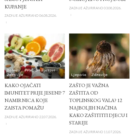
KUPANJE
ZADNJE AŽURIRANO 03.08.2026.
ZADNJE AŽURIRANO 06.08.2026.
Bolesti
Prirodni lijekovi
Zdravlje
Ljepota
Zdravlje
KAKO OJAČATI
ZAŠTO JE VAŽNA
IMUNITET PRIJE JESENI? 7
ZAŠTITA OD
NAMIRNICA KOJE
TOPLINSKOG VALA? 12
ZAISTA POMAŽU
NAJBOLJIH NAČINA
KAKO ZAŠTITITI DJECU I
ZADNJE AŽURIRANO 22.07.2026.
STARIJE
ZADNJE AŽURIRANO 11.07.2026.