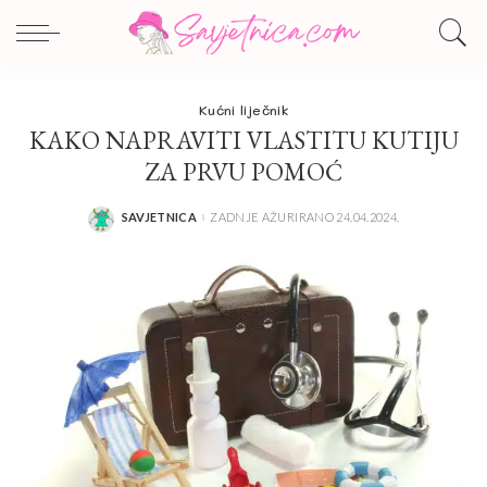
Kućni liječnik
KAKO NAPRAVITI VLASTITU KUTIJU
ZA PRVU POMOĆ
SAVJETNICA
ZADNJE AŽURIRANO 24.04.2024.
POSTED
BY