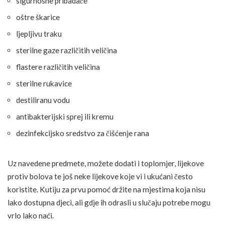
sigurnosne pribadače
oštre škarice
ljepljivu traku
sterilne gaze različitih veličina
flastere različitih veličina
sterilne rukavice
destiliranu vodu
antibakterijski sprej ili kremu
dezinfekcijsko sredstvo za čišćenje rana
Uz navedene predmete, možete dodati i toplomjer, lijekove
protiv bolova te još neke lijekove koje vi i ukućani često
koristite. Kutiju za prvu pomoć držite na mjestima koja nisu
lako dostupna djeci, ali gdje ih odrasli u slučaju potrebe mogu
vrlo lako naći.