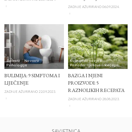
ZADNJE AŽURIRANO 06.09.2024.
Bolesti
Novosti
Kulinarski savjeti
Psihologija
Prirodni lijekovi
Recepti
BULIMIJA: 9 SIMPTOMA I
BAZGA I NJENI
LIJEČENJE
PROIZVODI: 5
RAZNOLIKIH RECEPATA
ZADNJE AŽURIRANO 22.09.2023.
ZADNJE AŽURIRANO 28.08.2023.
SAVJETNICA