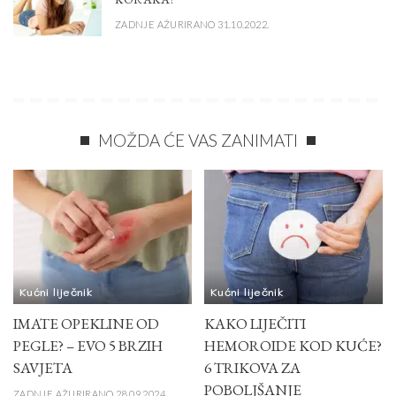
ZADNJE AŽURIRANO 31.10.2022.
MOŽDA ĆE VAS ZANIMATI
Kućni liječnik
Kućni liječnik
IMATE OPEKLINE OD
KAKO LIJEČITI
PEGLE? – EVO 5 BRZIH
HEMOROIDE KOD KUĆE?
SAVJETA
6 TRIKOVA ZA
POBOLJŠANJE
ZADNJE AŽURIRANO 28.09.2024.