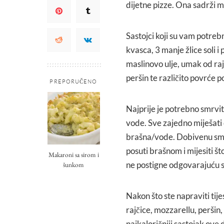
dijetne pizze. Ona sadrži m
Sastojci koji su vam potreb
kvasca, 3 manje žlice soli i 
maslinovo ulje, umak od raj
peršin te različito povrće po
PREPORUČENO
Najprije je potrebno smrviti
vode. Sve zajedno miješati 
brašna/vode. Dobivenu smj
posuti brašnom i mijesiti š
Makaroni sa sirom i
ne postigne odgovarajuću s
šunkom
Nakon što ste napraviti tij
rajčice, mozzarellu, peršin,
najkaloričniji sastojak ove 