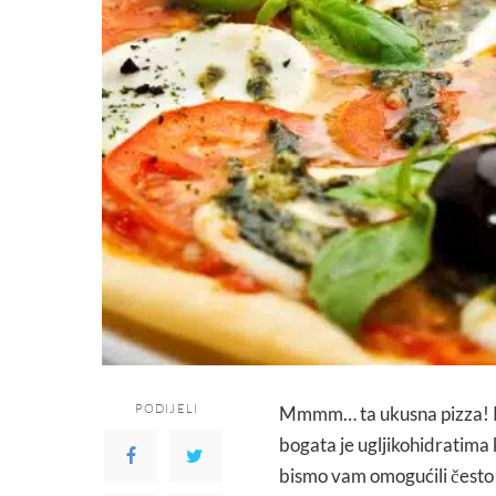
PODIJELI
Mmmm… ta ukusna pizza! Ka
bogata je ugljikohidratima 
bismo vam omogućili često 