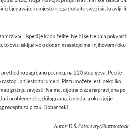
 izbjegavajte i umjesto njega dodajte svježi sir, kravlji ili
amrzivač i ispeći je kada želite. Ne bi se trebala pokvariti
 to ovisi isključivo o dodanim sastojcima i njihovom roku
u prethodno zagrijanu pećnicu, na 220 stupnjeva. Pecite
e rastopi, a tijesto zarumeni. Pizzu možete jesti nekoliko
imati grižnju savjesti. Naime, dijetna pizza napravljena po
ti probleme zbog kilograma, izgleda, a okus joj je
og recepta za pizzu. Dobar tek!
Autor: D.Š. Foto: svry/Shutterstock