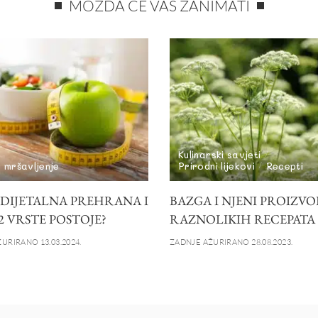
MOŽDA ĆE VAS ZANIMATI
Kulinarski savjeti
i mršavljenje
Prirodni lijekovi
Recepti
E DIJETALNA PREHRANA I
BAZGA I NJENI PROIZVOD
2 VRSTE POSTOJE?
RAZNOLIKIH RECEPATA
URIRANO 13.03.2024.
ZADNJE AŽURIRANO 28.08.2023.