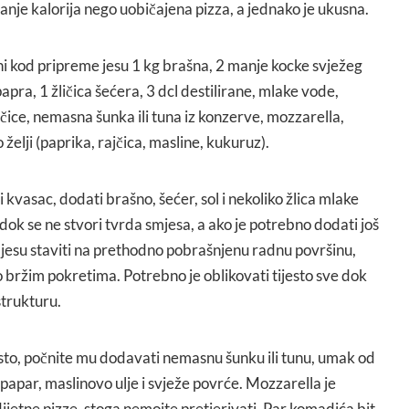
anje kalorija nego uobičajena pizza, a jednako je ukusna.
ni kod pripreme jesu 1 kg brašna, 2 manje kocke svježeg
papra, 1 žličica šećera, 3 dcl destilirane, mlake vode,
čice, nemasna šunka ili tuna iz konzerve, mozzarella,
 želji (paprika, rajčica, masline, kukuruz).
 kvasac, dodati brašno, šećer, sol i nekoliko žlica mlake
dok se ne stvori tvrda smjesa, a ako je potrebno dodati još
esu staviti na prethodno pobrašnjenu radnu površinu,
to bržim pokretima. Potrebno je oblikovati tijesto sve dok
trukturu.
esto, počnite mu dodavati nemasnu šunku ili tunu, umak od
 papar, maslinovo ulje i svježe povrće. Mozzarella je
dijetne pizze, stoga nemojte pretjerivati. Par komadića bit