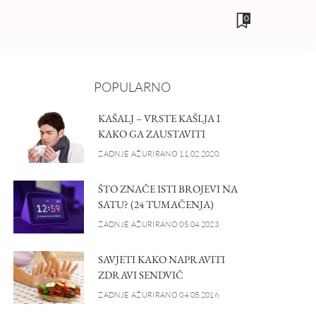
0
POPULARNO
KAŠALJ – VRSTE KAŠLJA I
KAKO GA ZAUSTAVITI
ZADNJE AŽURIRANO 11.02.2020.
ŠTO ZNAČE ISTI BROJEVI NA
SATU? (24 TUMAČENJA)
ZADNJE AŽURIRANO 05.04.2023.
SAVJETI KAKO NAPRAVITI
ZDRAVI SENDVIČ
ZADNJE AŽURIRANO 04.05.2016.