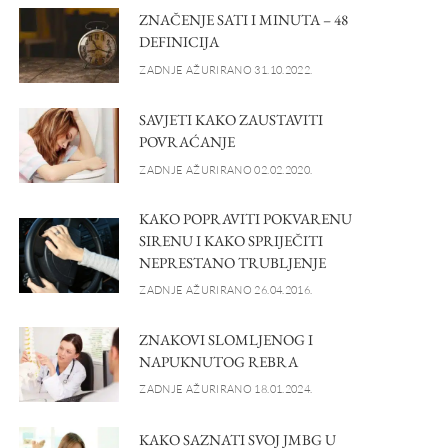
ZNAČENJE SATI I MINUTA – 48
DEFINICIJA
ZADNJE AŽURIRANO 31.10.2022.
SAVJETI KAKO ZAUSTAVITI
POVRAĆANJE
ZADNJE AŽURIRANO 02.02.2020.
KAKO POPRAVITI POKVARENU
SIRENU I KAKO SPRIJEČITI
NEPRESTANO TRUBLJENJE
ZADNJE AŽURIRANO 26.04.2016.
ZNAKOVI SLOMLJENOG I
NAPUKNUTOG REBRA
ZADNJE AŽURIRANO 18.01.2024.
KAKO SAZNATI SVOJ JMBG U