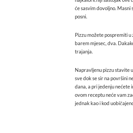
će sasvim dovoljno. Masni sir
posni.
Pizzu možete pospremiti u z
barem mjesec, dva. Dakako,
trajanja.
Napravljenu pizzu stavite 
sve dok se sir na površini n
dana, a pri jedenju nećete 
ovom receptu neće vam zada
jednak kao i kod uobičajen