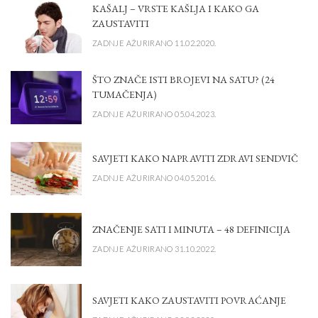
KAŠALJ – VRSTE KAŠLJA I KAKO GA
ZAUSTAVITI
ZADNJE AŽURIRANO 11.02.2020.
ŠTO ZNAČE ISTI BROJEVI NA SATU? (24
TUMAČENJA)
ZADNJE AŽURIRANO 05.04.2023.
SAVJETI KAKO NAPRAVITI ZDRAVI SENDVIČ
ZADNJE AŽURIRANO 04.05.2016.
ZNAČENJE SATI I MINUTA – 48 DEFINICIJA
ZADNJE AŽURIRANO 31.10.2022.
SAVJETI KAKO ZAUSTAVITI POVRAĆANJE