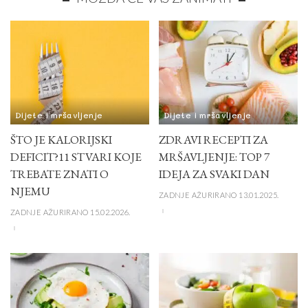
Dijete i mršavljenje
Dijete i mršavljenje
ŠTO JE KALORIJSKI
ZDRAVI RECEPTI ZA
DEFICIT?11 STVARI KOJE
MRŠAVLJENJE: TOP 7
TREBATE ZNATI O
IDEJA ZA SVAKI DAN
NJEMU
ZADNJE AŽURIRANO 13.01.2025.
ZADNJE AŽURIRANO 15.02.2026.