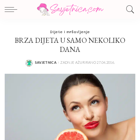
Dijete i mršavljenje
BRZA DIJETA U SAMO NEKOLIKO
DANA
SAVJETNICA
ZADNJE AŽURIRANO 27.04.2016.
POSTED
BY