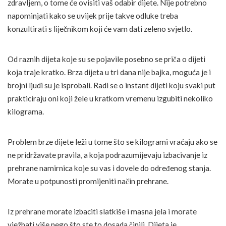
zdravljem, o tome će ovisiti vaš odabir dijete. Nije potrebno
napominjati kako se uvijek prije takve odluke treba
konzultirati s liječnikom koji će vam dati zeleno svjetlo.
Od raznih dijeta koje su se pojavile posebno se priča o dijeti
koja traje kratko. Brza dijeta u tri dana nije bajka, moguća je i
brojni ljudi su je isprobali. Radi se o instant dijeti koju svaki put
prakticiraju oni koji žele u kratkom vremenu izgubiti nekoliko
kilograma.
Problem brze dijete leži u tome što se kilogrami vraćaju ako se
ne pridržavate pravila, a koja podrazumijevaju izbacivanje iz
prehrane namirnica koje su vas i dovele do određenog stanja.
Morate u potpunosti promijeniti način prehrane.
Iz prehrane morate izbaciti slatkiše i masna jela i morate
vježbati više nego što ste to dosada činili. Dijeta je