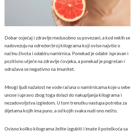
Dobar osjećaj i zdravlje međusobno su povezani, a kod nekih se
nadovezuju na određen broj kilograma koji ovise najviše o
načinu života i odabiru namirnica. Ponekad je odabir ispravan i
pozitivno utječe na zdravlje čovjeka, a ponekad je pogrešan i
odražava se negativno na imunitet.
Mnogi ljudi nažalost ne vode računa o namirnicama koje u sebe
unose i upravo zbog toga dolazi do nakupljanja kilograma i
nezadovoljstva izgledom. U tom trenutku nastupa potreba za
dijetama kojih ima puno, a od kojih svaka nudi ono nešto.
Ovisno koliko kilograma želite izgubiti i imate li poteškoća sa