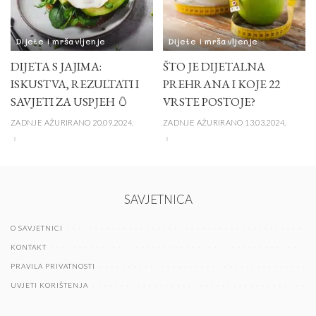
Dijete i mršavljenje
Dijete i mršavljenje
DIJETA S JAJIMA:
ŠTO JE DIJETALNA
ISKUSTVA, REZULTATI I
PREHRANA I KOJE 22
SAVJETI ZA USPJEH 🥚
VRSTE POSTOJE?
ZADNJE AŽURIRANO 20.09.2024.
ZADNJE AŽURIRANO 13.03.2024.
SAVJETNICA
O SAVJETNICI
KONTAKT
PRAVILA PRIVATNOSTI
UVJETI KORIŠTENJA