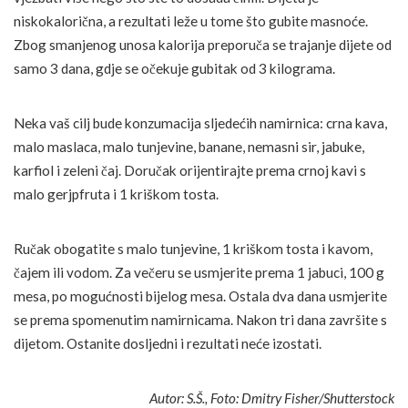
niskokalorična, a rezultati leže u tome što gubite masnoće.
Zbog smanjenog unosa kalorija preporuča se trajanje dijete od
samo 3 dana, gdje se očekuje gubitak od 3 kilograma.
Neka vaš cilj bude konzumacija sljedećih namirnica: crna kava,
malo maslaca, malo tunjevine, banane, nemasni sir, jabuke,
karfiol i zeleni čaj. Doručak orijentirajte prema crnoj kavi s
malo gerjpfruta i 1 kriškom tosta.
Ručak obogatite s malo tunjevine, 1 kriškom tosta i kavom,
čajem ili vodom. Za večeru se usmjerite prema 1 jabuci, 100 g
mesa, po mogućnosti bijelog mesa. Ostala dva dana usmjerite
se prema spomenutim namirnicama. Nakon tri dana završite s
dijetom. Ostanite dosljedni i rezultati neće izostati.
Autor: S.Š., Foto: Dmitry Fisher/Shutterstock