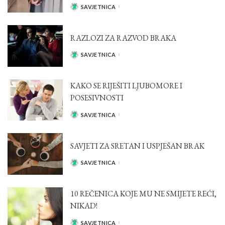
SAVJETNICA
POSTED
BY
RAZLOZI ZA RAZVOD BRAKA
SAVJETNICA
POSTED
BY
KAKO SE RIJEŠITI LJUBOMORE I
POSESIVNOSTI
SAVJETNICA
POSTED
BY
SAVJETI ZA SRETAN I USPJEŠAN BRAK
SAVJETNICA
POSTED
BY
10 REČENICA KOJE MU NE SMIJETE REĆI,
NIKAD!
SAVJETNICA
POSTED