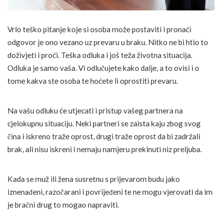
Vrlo teško pitanje koje si osoba može postaviti i pronaći
odgovor je ono vezano uz prevaru u braku. Nitko ne bi htio to
doživjeti i proći. Teška odluka i još teža životna situacija.
Odluka je samo vaša. Vi odlučujete kako dalje, a to ovisi i o
tome kakva ste osoba te hoćete li oprostiti prevaru.
Na vašu odluku će utjecati i pristup vašeg partnera na
cjelokupnu situaciju. Neki partneri se zaista kaju zbog svog
čina i iskreno traže oprost, drugi traže oprost da bi zadržali
brak, ali nisu iskreni i nemaju namjeru prekinuti niz preljuba.
Kada se muž ili žena susretnu s prijevarom budu jako
iznenađeni, razočarani i povrijeđeni te ne mogu vjerovati da im
je bračni drug to mogao napraviti.