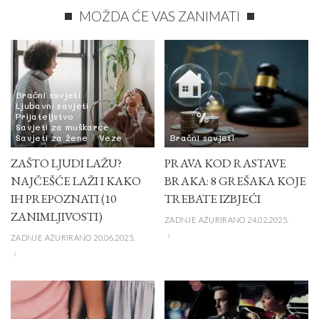
MOŽDA ĆE VAS ZANIMATI
Bračni savjeti
Ljubavni savjeti
Prijateljstvo
Savjeti za muškarce
Savjeti za žene
Veze
Bračni savjeti
ZAŠTO LJUDI LAŽU?
PRAVA KOD RASTAVE
NAJČEŠĆE LAŽI I KAKO
BRAKA: 8 GREŠAKA KOJE
IH PREPOZNATI (10
TREBATE IZBJEĆI
ZANIMLJIVOSTI)
ZADNJE AŽURIRANO 24.02.2025.
ZADNJE AŽURIRANO 20.06.2025.