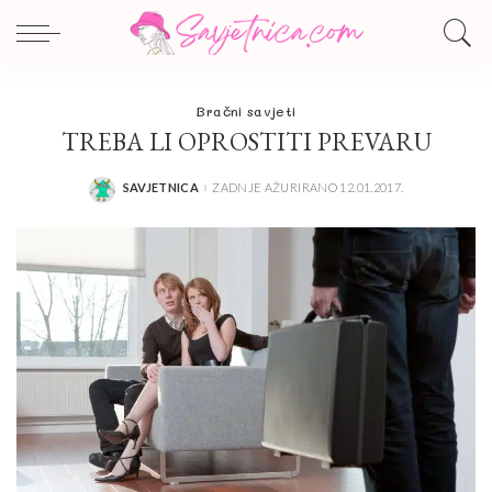
Bračni savjeti
TREBA LI OPROSTITI PREVARU
SAVJETNICA
ZADNJE AŽURIRANO 12.01.2017.
POSTED
BY