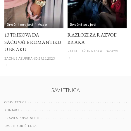
Bračni savjeti
Veze
Bračni savjeti
13 TRIKOVA DA
RAZLOZI ZA RAZVOD
SAČUVATE ROMANTIKU
BRAKA
U BRAKU
ZADNJE AŽURIRANO 03.04.2023.
ZADNJE AŽURIRANO 29.11.2023.
SAVJETNICA
O SAVJETNICI
KONTAKT
PRAVILA PRIVATNOSTI
UVJETI KORIŠTENJA