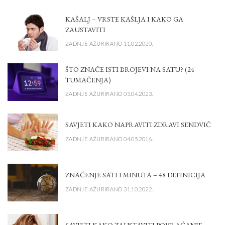
KAŠALJ – VRSTE KAŠLJA I KAKO GA
ZAUSTAVITI
ZADNJE AŽURIRANO 11.02.2020.
ŠTO ZNAČE ISTI BROJEVI NA SATU? (24
TUMAČENJA)
ZADNJE AŽURIRANO 05.04.2023.
SAVJETI KAKO NAPRAVITI ZDRAVI SENDVIČ
ZADNJE AŽURIRANO 04.05.2016.
ZNAČENJE SATI I MINUTA – 48 DEFINICIJA
ZADNJE AŽURIRANO 31.10.2022.