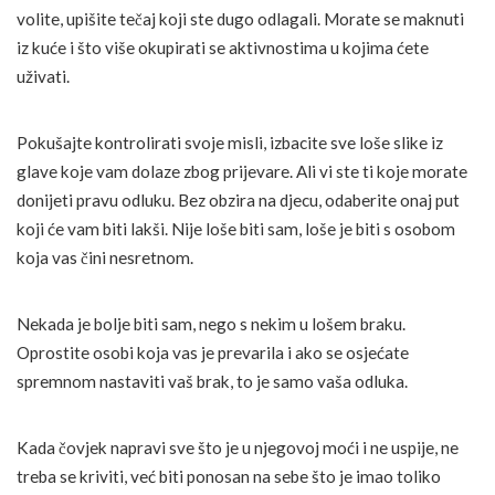
volite, upišite tečaj koji ste dugo odlagali. Morate se maknuti
iz kuće i što više okupirati se aktivnostima u kojima ćete
uživati.
Pokušajte kontrolirati svoje misli, izbacite sve loše slike iz
glave koje vam dolaze zbog prijevare. Ali vi ste ti koje morate
donijeti pravu odluku. Bez obzira na djecu, odaberite onaj put
koji će vam biti lakši. Nije loše biti sam, loše je biti s osobom
koja vas čini nesretnom.
Nekada je bolje biti sam, nego s nekim u lošem braku.
Oprostite osobi koja vas je prevarila i ako se osjećate
spremnom nastaviti vaš brak, to je samo vaša odluka.
Kada čovjek napravi sve što je u njegovoj moći i ne uspije, ne
treba se kriviti, već biti ponosan na sebe što je imao toliko