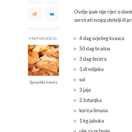
Ovdje ipak nije riječ o sla
servirati svojoj obitelji ili
4 dag svježeg kvasca
PREPORUČENO
50 dag brašna
3 dag šećera
3 dl mlijeka
sol
Španjolska lomača
3 jaja
2 žutanjka
korica limuna
1 kg jabuka
ulje za prženje