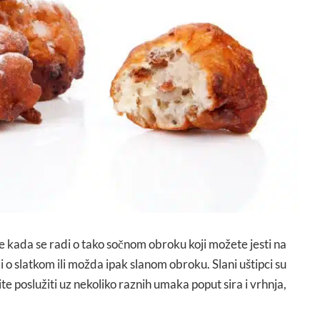
ne kada se radi o tako sočnom obroku koji možete jesti na
i o slatkom ili možda ipak slanom obroku. Slani uštipci su
ite poslužiti uz nekoliko raznih umaka poput sira i vrhnja,