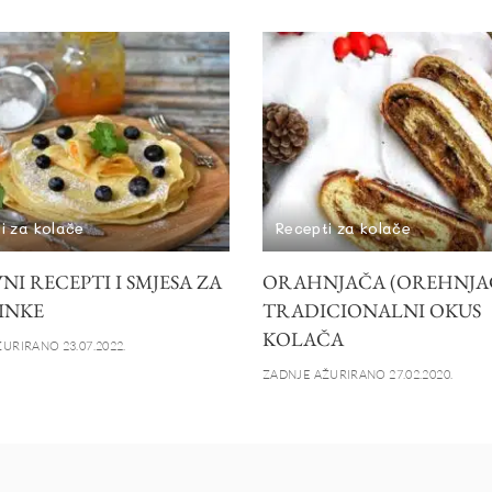
i za kolače
Recepti za kolače
I RECEPTI I SMJESA ZA
ORAHNJAČA (OREHNJAČ
INKE
TRADICIONALNI OKUS
KOLAČA
URIRANO 23.07.2022.
ZADNJE AŽURIRANO 27.02.2020.