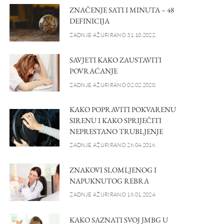
ZNAČENJE SATI I MINUTA – 48
DEFINICIJA
ZADNJE AŽURIRANO 31.10.2022.
SAVJETI KAKO ZAUSTAVITI
POVRAĆANJE
ZADNJE AŽURIRANO 02.02.2020.
KAKO POPRAVITI POKVARENU
SIRENU I KAKO SPRIJEČITI
NEPRESTANO TRUBLJENJE
ZADNJE AŽURIRANO 26.04.2016.
ZNAKOVI SLOMLJENOG I
NAPUKNUTOG REBRA
ZADNJE AŽURIRANO 18.01.2024.
KAKO SAZNATI SVOJ JMBG U