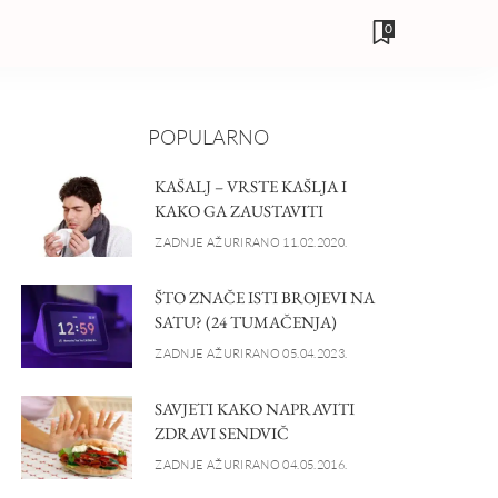
0
POPULARNO
KAŠALJ – VRSTE KAŠLJA I
KAKO GA ZAUSTAVITI
ZADNJE AŽURIRANO 11.02.2020.
ŠTO ZNAČE ISTI BROJEVI NA
SATU? (24 TUMAČENJA)
ZADNJE AŽURIRANO 05.04.2023.
SAVJETI KAKO NAPRAVITI
ZDRAVI SENDVIČ
ZADNJE AŽURIRANO 04.05.2016.