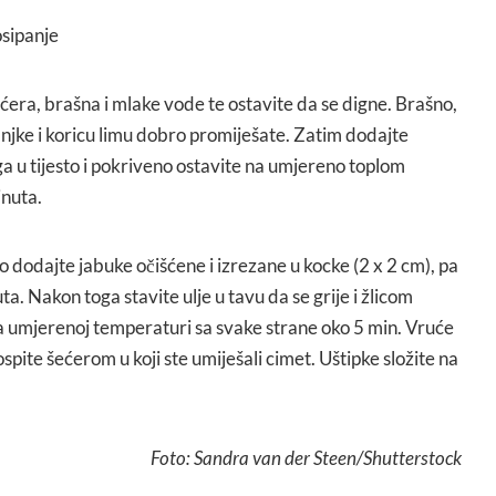
osipanje
era, brašna i mlake vode te ostavite da se digne. Brašno,
utanjke i koricu limu dobro promiješate. Zatim dodajte
ga u tijesto i pokriveno ostavite na umjereno toplom
inuta.
o dodajte jabuke očišćene i izrezane u kocke (2 x 2 cm), pa
ta. Nakon toga stavite ulje u tavu da se grije i žlicom
na umjerenoj temperaturi sa svake strane oko 5 min. Vruće
pospite šećerom u koji ste umiješali cimet. Uštipke složite na
Foto: Sandra van der Steen/Shutterstock