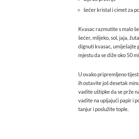
šećer kristal i cimet za p
Kvasac razmutite s malo šeć
šećer, mlijeko, sol, jaja, ž
dignuti kvasac, umiješajte 
mjestu da se diže oko 50 m
U ovako pripremljeno tijest
ih ostavite još desetak minu
vadite uštipke da se prže 
vadite na upijajući papir i 
tanjur i poslužite tople.