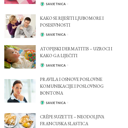
SAVJETNICA
POSTED
BY
KAKO SE RIJEŠITI LJUBOMORE I
POSESIVNOSTI
SAVJETNICA
POSTED
BY
ATOPIJSKI DERMATITIS – UZROCI I
KAKO GA LIJEČITI
SAVJETNICA
POSTED
BY
PRAVILA I OSNOVE POSLOVNE
KOMUNIKACIJE I POSLOVNOG
BONTONA
SAVJETNICA
POSTED
BY
CRÊPE SUZETTE – NEODOLJIVA
FRANCUSKA SLASTICA