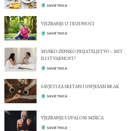
SAVJETNICA
POSTED
BY
VJEŽBANJE U TRUDNOĆI
SAVJETNICA
POSTED
BY
MUŠKO-ŽENSKO PRIJATELJSTVO – MIT
ILI STVARNOST?
SAVJETNICA
POSTED
BY
SAVJETI ZA SRETAN I USPJEŠAN BRAK
SAVJETNICA
POSTED
BY
VJEŽBANJE S UPALOM MIŠIĆA
SAVJETNICA
POSTED