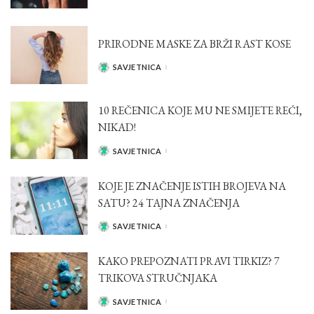
BY
PRIRODNE MASKE ZA BRŽI RAST KOSE
SAVJETNICA
POSTED
BY
10 REČENICA KOJE MU NE SMIJETE REĆI,
NIKAD!
SAVJETNICA
POSTED
BY
KOJE JE ZNAČENJE ISTIH BROJEVA NA
SATU? 24 TAJNA ZNAČENJA
SAVJETNICA
POSTED
BY
KAKO PREPOZNATI PRAVI TIRKIZ? 7
TRIKOVA STRUČNJAKA
SAVJETNICA
POSTED
BY