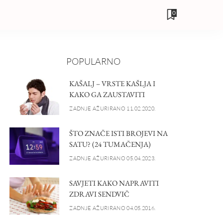
0
POPULARNO
KAŠALJ – VRSTE KAŠLJA I
KAKO GA ZAUSTAVITI
ZADNJE AŽURIRANO 11.02.2020.
ŠTO ZNAČE ISTI BROJEVI NA
SATU? (24 TUMAČENJA)
ZADNJE AŽURIRANO 05.04.2023.
SAVJETI KAKO NAPRAVITI
ZDRAVI SENDVIČ
ZADNJE AŽURIRANO 04.05.2016.