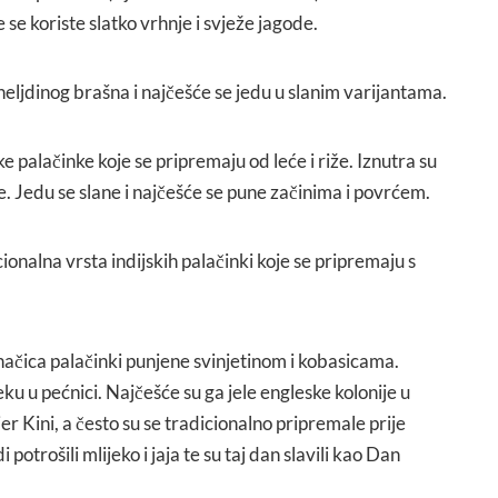
se koriste slatko vrhnje i svježe jagode.
heljdinog brašna i najčešće se jedu u slanim varijantama.
ke palačinke koje se pripremaju od leće i riže. Iznutra su
. Jedu se slane i najčešće se pune začinima i povrćem.
ionalna vrsta indijskih palačinki koje se pripremaju s
načica palačinki punjene svinjetinom i kobasicama.
ku u pećnici. Najčešće su ga jele engleske kolonije u
 Kini, a često su se tradicionalno pripremale prije
 potrošili mlijeko i jaja te su taj dan slavili kao Dan