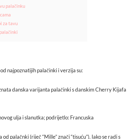
vu palačinku
dicama
i za tavu
palačinki
od najpoznatijih palačinki i verzija su:
nata danska varijanta palačinki s danskim Cherry Kijafa
ovog ulja i slanutka; podrijetlo: Francuska
 od palačnki (riječ “Mille” znači “tisuću”). Iako se radi s