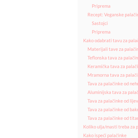
Priprema
Recept: Veganske palačin
Sastojci
Priprema
Kako odabrati tavu za pala
Materijali tave za palači
Teflonska tava za palači
Keramička tava za palač
Mramorna tava za palač
Tava za palačinke od neh
Aluminijska tava za pala
Tava za palačinke od lije
Tava za palačinke od bak
Tava za palačinke od tita
Koliko ulja/masti treba za 
Kako ispeći palačinke