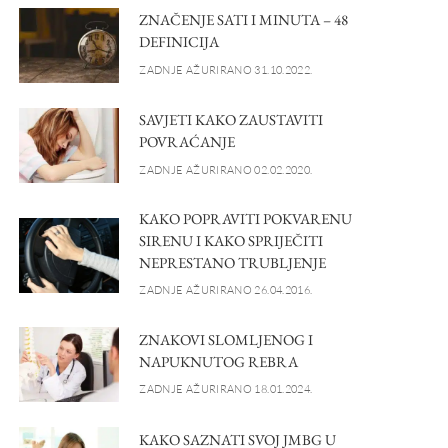
ZNAČENJE SATI I MINUTA – 48
DEFINICIJA
ZADNJE AŽURIRANO 31.10.2022.
SAVJETI KAKO ZAUSTAVITI
POVRAĆANJE
ZADNJE AŽURIRANO 02.02.2020.
KAKO POPRAVITI POKVARENU
SIRENU I KAKO SPRIJEČITI
NEPRESTANO TRUBLJENJE
ZADNJE AŽURIRANO 26.04.2016.
ZNAKOVI SLOMLJENOG I
NAPUKNUTOG REBRA
ZADNJE AŽURIRANO 18.01.2024.
KAKO SAZNATI SVOJ JMBG U