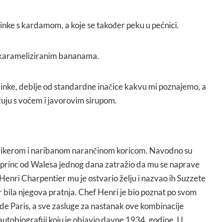
činke s kardamom, a koje se također peku u pećnici.
s karameliziranim bananama.
inke, deblje od standardne inačice kakvu mi poznajemo, a
žuju s voćem i javorovim sirupom.
 likerom i naribanom narančinom koricom. Navodno su
e princ od Walesa jednog dana zatražio da mu se naprave
 Henri Charpentier mu je ostvario želju i nazvao ih Suzzete
 bila njegova pratnja. Chef Henri je bio poznat po svom
de Paris, a sve zasluge za nastanak ove kombinacije
oj autobiografiji koju je objavio davne 1934. godine. U