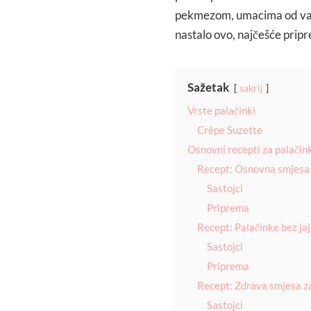
pekmezom, umacima od vanil
nastalo ovo, najčešće prip
Sažetak
sakrij
Vrste palačinki
Crêpe Suzette
Osnovni recepti za palačin
Recept: Osnovna smjesa 
Sastojci
Priprema
Recept: Palačinke bez ja
Sastojci
Priprema
Recept: Zdrava smjesa za
Sastojci