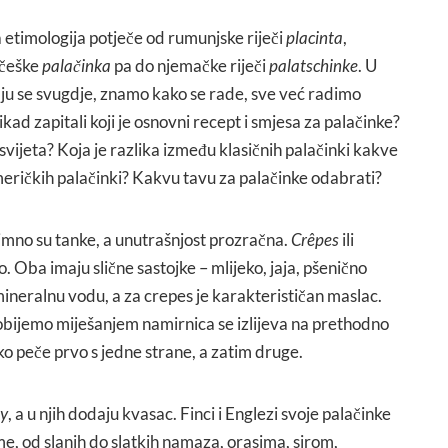
a etimologija potječe od rumunjske riječi
placinta
,
 češke
palačinka
pa do njemačke riječi
palatschinke
. U
aju se svugdje, znamo kako se rade, sve već radimo
 ikad zapitali koji je osnovni recept i smjesa za palačinke?
 svijeta? Koja je razlika između klasičnih palačinki kakve
eričkih palačinki? Kakvu tavu za palačinke odabrati?
nimno su tanke, a unutrašnjost prozračna.
Crêpes
ili
lo. Oba imaju slične sastojke – mlijeko, jaja, pšenično
ineralnu vodu, a za crepes je karakterističan maslac.
obijemo miješanjem namirnica se izlijeva na prethodno
o peče prvo s jedne strane, a zatim druge.
ny
, a u njih dodaju kvasac. Finci i Englezi svoje palačinke
me, od slanih do slatkih namaza, orasima, sirom,