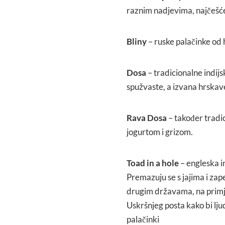
raznim nadjevima, najčešće 
Bliny
– ruske palačinke od 
Dosa
– tradicionalne indijs
spužvaste, a izvana hrskave
Rava Dosa
– također tradic
jogurtom i grizom.
Toad in a hole
– engleska i
Premazuju se s jajima i zape
drugim državama, na primjer
Uskršnjeg posta kako bi ljudi
palačinki