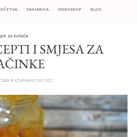
POČETNA
SANJARICA
HOROSKOP
BLOG
pti za kolače
PTI I SMJESA ZA
AČINKE
ZADNJE AŽURIRANO 23.07.2022.