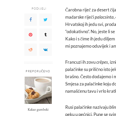
PODIJELI
Čarobna riječ za desert čij
mađarske riječi
palacsinta
,
Hrvatskoj ih jedu svi, prod
“odokativno”. No, jeste li se
Kako i s čime ih jedu diljem
mi poznajemo oduvijek i am
Francuzi ih zovu
crêpes
, iz
palačinke su prilično isto je
PREPORUČENO
brašno. Često dodajemo i m
Smjesa za palačinke koju d
namašćenu tavu i vrlo kratk
Rusi palačinke nazivaju
bli
Kakao gumbeki
peku u pećnici. Pune se svi