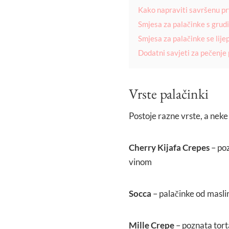
Kako napraviti savršenu pr
Smjesa za palačinke s gru
Smjesa za palačinke se lijep
Dodatni savjeti za pečenje 
Vrste palačinki
Postoje razne vrste, a neke 
Cherry Kijafa Crepes
– poz
vinom
Socca
– palačinke od maslin
Mille Crepe
– poznata torta