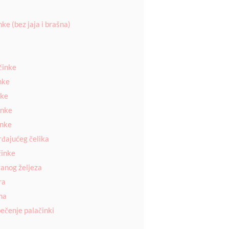
ke (bez jaja i brašna)
činke
nke
nke
inke
inke
rđajućeg čelika
činke
vanog željeza
ra
na
pečenje palačinki