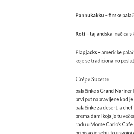
Pannukakku
– finske pala
Roti
– tajlandska inačica 
Flapjacks
– američke palač
koje se tradicionalno poslu
Crêpe Suzette
palačinke s Grand Nariner
prvi put napravljene kad j
palačinke za desert, a chef
prema dami koja je tu večer
radu u Monte Carlo’s Cafe 
pripisao je sebi i to u svoj