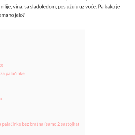
ije, vina, sa sladoledom, poslužuju uz voće. Pa kako je
remano jelo?
ke
za palačinke
ja
 palačinke bez brašna (samo 2 sastojka)