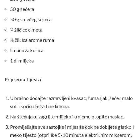
50 g šećera
50 g smeđeg šećera
¼ žličice cimeta
½ žličica arome ruma
limunova korica
1 dl mlijeka
Priprema tijesta
U brašno dodajte razmrvljeni kvasac, žumanjak, šećer, malo
soli i koricu četvrtine limuna.
Na štednjaku zagrijte mlijeko i u njemu otopite maslac.
Promiješajte sve sastojke i mijesite dok ne dobijete glatko i
meko tijesto (otprilike 5-10 minuta električnim mikserom,