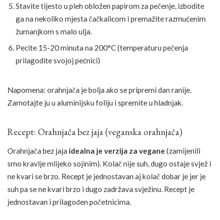
Stavite tijesto u pleh obložen papirom za pečenje, izbodite
ga na nekoliko mjesta čačkalicom i premažite razmućenim
žumanjkom s malo ulja.
Pecite 15-20 minuta na 200°C (temperaturu pečenja
prilagodite svojoj pećnici)
Napomena: orahnjača je bolja ako se pripremi dan ranije.
Zamotajte ju u aluminijsku foliju i spremite u hladnjak.
Recept: Orahnjača bez jaja (veganska orahnjača)
Orahnjača bez jaja
idealna je verzija za vegane
(zamijenili
smo kravlje mlijeko sojinim). Kolač nije suh, dugo ostaje svjež i
ne kvari se brzo. Recept je jednostavan aj kolač dobar je jer je
suh pa se ne kvari brzo i dugo zadržava svježinu. Recept je
jednostavan i prilagođen početnicima.