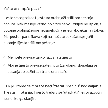
Zašto orahnjača puca?
Često se dogodi da tijesto na orahnjači prilikom pečenja
popuca. Nekima nije važno, no nitko ne voli vidjeti neuspjeh, ali
pucanje orahnjače nije neuspjeh. Ona je jednako ukusna i takva.
No, postoji par trikova kojima možete pokušati spriječiti
pucanje tijesta prilikom pečenja:
Nemojte previše tanko razvaljati tijesto
Ako je tijesto previše zategnuto (zarolano), događaju se
pucanja po dužini sa strane orahnjače
Trik je u tome da
morate naći “zlatnu sredinu” kod valjanja
tijesta i motanja
. Tijesto treba više “utapkati” nego razvući i
jednoliko ga stanjiti.