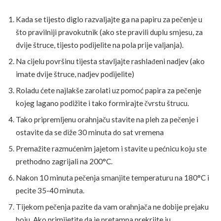
Kada se tijesto diglo razvaljajte ga na papiru za pečenje u
što pravilniji pravokutnik (ako ste pravili duplu smjesu, za
dvije štruce, tijesto podijelite na pola prije valjanja).
Na cijelu površinu tijesta stavljajte rashlađeni nadjev (ako
imate dvije štruce, nadjev podijelite)
Roladu ćete najlakše zarolati uz pomoć papira za pečenje
kojeg lagano podižite i tako formirajte čvrstu štrucu.
Tako pripremljenu orahnjaču stavite na pleh za pečenje i
ostavite da se diže 30 minuta do sat vremena
Premažite razmućenim jajetom i stavite u pećnicu koju ste
prethodno zagrijali na 200°C.
Nakon 10 minuta pečenja smanjite temperaturu na 180°C i
pecite 35-40 minuta.
Tijekom pečenja pazite da vam orahnjača ne dobije prejaku
boju. Ako primijetite da je pretamna prekrijte ju