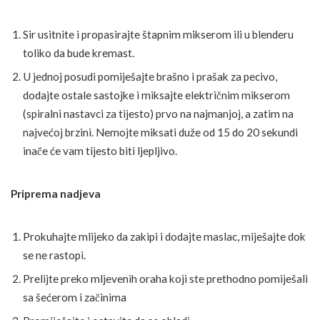
Sir usitnite i propasirajte štapnim mikserom ili u blenderu
toliko da bude kremast.
U jednoj posudi pomiješajte brašno i prašak za pecivo,
dodajte ostale sastojke i miksajte električnim mikserom
(spiralni nastavci za tijesto) prvo na najmanjoj, a zatim na
najvećoj brzini. Nemojte miksati duže od 15 do 20 sekundi
inače će vam tijesto biti ljepljivo.
Priprema nadjeva
Prokuhajte mlijeko da zakipi i dodajte maslac, miješajte dok
se ne rastopi.
Prelijte preko mljevenih oraha koji ste prethodno pomiješali
sa šećerom i začinima