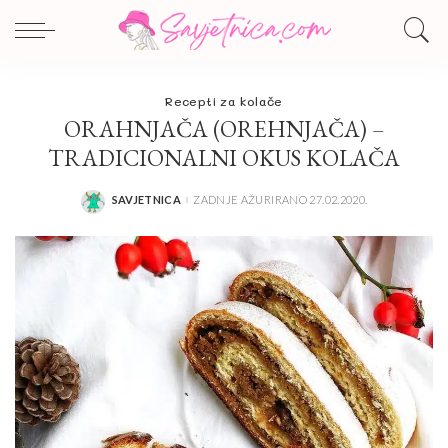
Recepti za kolače
ORAHNJAČA (OREHNJAČA) –
TRADICIONALNI OKUS KOLAČA
SAVJETNICA
ZADNJE AŽURIRANO 27.02.2020.
POSTED
BY