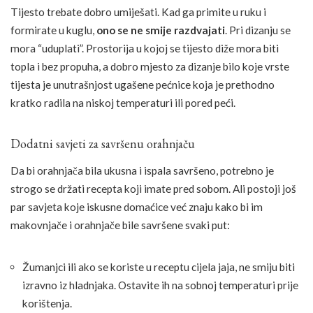
Tijesto trebate dobro umiješati. Kad ga primite u ruku i
formirate u kuglu,
ono se ne smije razdvajati
. Pri dizanju se
mora “uduplati”. Prostorija u kojoj se tijesto diže mora biti
topla i bez propuha, a dobro mjesto za dizanje bilo koje vrste
tijesta je unutrašnjost ugašene pećnice koja je prethodno
kratko radila na niskoj temperaturi ili pored peći.
Dodatni savjeti za savršenu orahnjaču
Da bi orahnjača bila ukusna i ispala savršeno, potrebno je
strogo se držati recepta koji imate pred sobom. Ali postoji još
par savjeta koje iskusne domaćice već znaju kako bi im
makovnjače i orahnjače bile savršene svaki put:
Žumanjci ili ako se koriste u receptu cijela jaja, ne smiju biti
izravno iz hladnjaka. Ostavite ih na sobnoj temperaturi prije
korištenja.