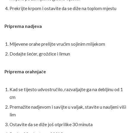
Prekrijte krpom i ostavite da se diže na toplom mjestu
Priprema nadjeva
Mljevene orahe prelijte vrućim sojinim mlijekom
Dodajte šećer, grožđice i limun
Priprema orahnjače
Kad se tijesto udvostručilo, razvaljajte ga na debljinu od 1
cm
Premažite nadjevom i savijte u valjak, stavite u nauljeni viši
lim
Ostavite da se diže još otprilike 30 minuta