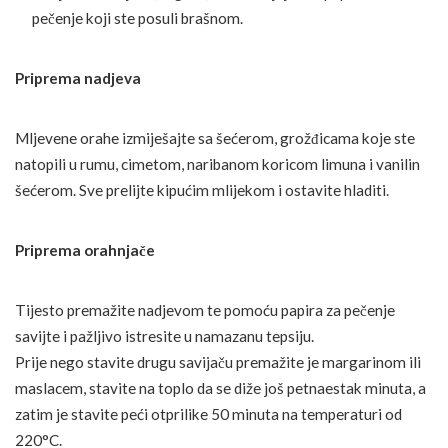
pečenje koji ste posuli brašnom.
Priprema nadjeva
Mljevene orahe izmiješajte sa šećerom, grožđicama koje ste
natopili u rumu, cimetom, naribanom koricom limuna i vanilin
šećerom. Sve prelijte kipućim mlijekom i ostavite hladiti.
Priprema orahnjače
Tijesto premažite nadjevom te pomoću papira za pečenje
savijte i pažljivo istresite u namazanu tepsiju.
Prije nego stavite drugu savijaču premažite je margarinom ili
maslacem, stavite na toplo da se diže još petnaestak minuta, a
zatim je stavite peći otprilike 50 minuta na temperaturi od
220°C.