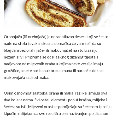
Orahnjača (ili orehnjača) je nezaobilazan desert koji se često
nađe na stolu i svaka iskusna domaćica će vam reći da su
blagdani bez orahnjače (ili makovnjače) na stolu za nju
nezamislivi. Priprema se od klasičnog dizanog tijesta s
nadjevom od mljevenih oraha u kojima neke verzije imaju
grožđice, a neke naribanu koricu limuna ili naranče, dok se
makovnjača radi od maka.
Osim osnovnog sastojka, oraha ili maka, razlike između ova
dva kolača nema. Svi ostali elementi, poput brašna, mlijeka i
šećera su isti. Mljeveni orasi se pomiješaju sa šećerom i preliju
kipućim mlijekom, a sve rezultira premazivanjem po dizanom