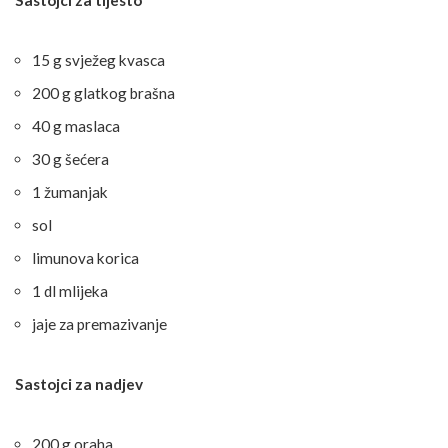
Sastojci za tijesto
15 g svježeg kvasca
200 g glatkog brašna
40 g maslaca
30 g šećera
1 žumanjak
sol
limunova korica
1 dl mlijeka
jaje za premazivanje
Sastojci za nadjev
200 g oraha