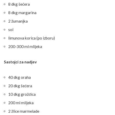
8 dkg šećera
8 dkg margarina
2 žumanjka
sol
limunova korica (po izboru)
200-300 ml mlijeka
Sastojci za nadjev
40 dkg oraha
20 dkg šećera
10 dkg grožđica
200 ml mlijeka
2 žlice marmelade