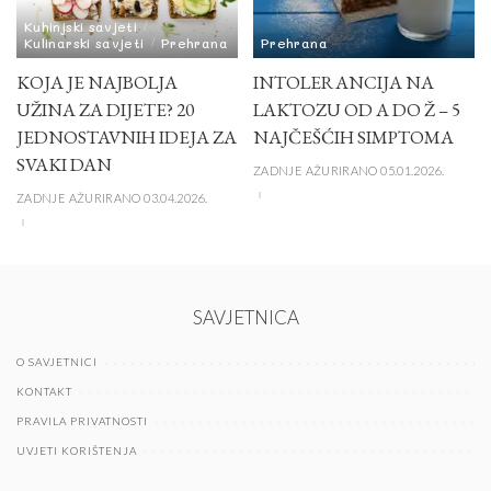
Kuhinjski savjeti
Kulinarski savjeti
Prehrana
Prehrana
KOJA JE NAJBOLJA
INTOLERANCIJA NA
UŽINA ZA DIJETE? 20
LAKTOZU OD A DO Ž – 5
JEDNOSTAVNIH IDEJA ZA
NAJČEŠĆIH SIMPTOMA
SVAKI DAN
ZADNJE AŽURIRANO 05.01.2026.
ZADNJE AŽURIRANO 03.04.2026.
SAVJETNICA
O SAVJETNICI
KONTAKT
PRAVILA PRIVATNOSTI
UVJETI KORIŠTENJA