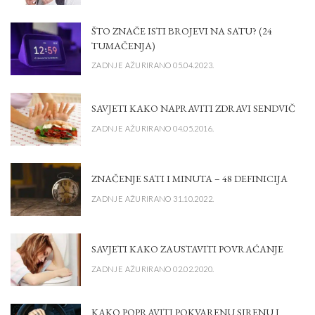
ŠTO ZNAČE ISTI BROJEVI NA SATU? (24
TUMAČENJA)
ZADNJE AŽURIRANO 05.04.2023.
SAVJETI KAKO NAPRAVITI ZDRAVI SENDVIČ
ZADNJE AŽURIRANO 04.05.2016.
ZNAČENJE SATI I MINUTA – 48 DEFINICIJA
ZADNJE AŽURIRANO 31.10.2022.
SAVJETI KAKO ZAUSTAVITI POVRAĆANJE
ZADNJE AŽURIRANO 02.02.2020.
KAKO POPRAVITI POKVARENU SIRENU I