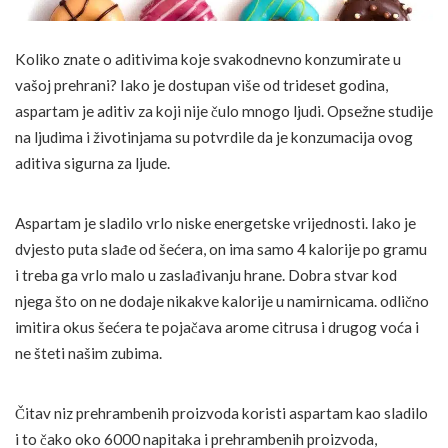
Koliko znate o aditivima koje svakodnevno konzumirate u
vašoj prehrani? Iako je dostupan više od trideset godina,
aspartam je aditiv za koji nije čulo mnogo ljudi. Opsežne studije
na ljudima i životinjama su potvrdile da je konzumacija ovog
aditiva sigurna za ljude.
Aspartam je sladilo vrlo niske energetske vrijednosti. Iako je
dvjesto puta slađe od šećera, on ima samo 4 kalorije po gramu
i treba ga vrlo malo u zaslađivanju hrane. Dobra stvar kod
njega što on ne dodaje nikakve kalorije u namirnicama. odlično
imitira okus šećera te pojačava arome citrusa i drugog voća i
ne šteti našim zubima.
Čitav niz prehrambenih proizvoda koristi aspartam kao sladilo
i to čako oko 6000 napitaka i prehrambenih proizvoda,