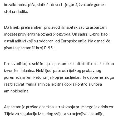
bezalkoholna pića, slatkiši, deserti, jogurti, žvakaće gume i
stolna sladila.
Da li neki prehrambeni proizvod ili napitak sadrži aspartam
možete provjeriti na oznaci proizvoda. On sadrži E-broj kao i
ostali aditivi koji su odobreni od Europske unije. Na oznaci će
pisati aspartam ili broj E-951.
Proizvodi koji u sebi imaju aspartam trebali bi biti označeni kao
izvor fenilalanina. Neki ljudi pate od rijetkog probavnog
poremećaja fenilketonurija koji je nasljedan. Te osobe ne mogu
razgrađivati fenilalanin pa je bitna dobra kontrola unosa
aminokiselina.
Aspartam je prošao opsežna istraživanja prije nego je odobren.
Tijela za regulaciju iz cijelog svijeta su ocjenjivala studije,