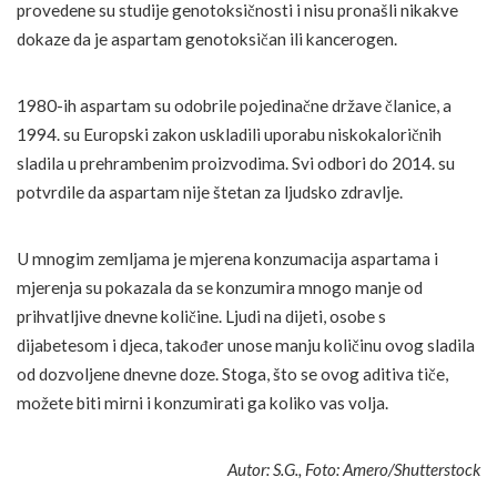
provedene su studije genotoksičnosti i nisu pronašli nikakve
dokaze da je aspartam genotoksičan ili kancerogen.
1980-ih aspartam su odobrile pojedinačne države članice, a
1994. su Europski zakon uskladili uporabu niskokaloričnih
sladila u prehrambenim proizvodima. Svi odbori do 2014. su
potvrdile da aspartam nije štetan za ljudsko zdravlje.
U mnogim zemljama je mjerena konzumacija aspartama i
mjerenja su pokazala da se konzumira mnogo manje od
prihvatljive dnevne količine. Ljudi na dijeti, osobe s
dijabetesom i djeca, također unose manju količinu ovog sladila
od dozvoljene dnevne doze. Stoga, što se ovog aditiva tiče,
možete biti mirni i konzumirati ga koliko vas volja.
Autor: S.G., Foto: Amero/Shutterstock