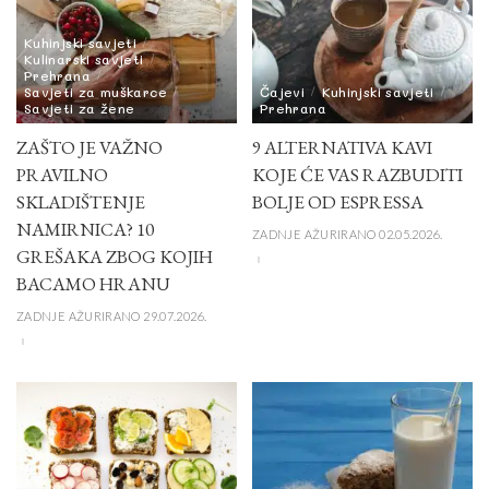
Kuhinjski savjeti
Kulinarski savjeti
Prehrana
Savjeti za muškarce
Čajevi
Kuhinjski savjeti
Savjeti za žene
Prehrana
ZAŠTO JE VAŽNO
9 ALTERNATIVA KAVI
PRAVILNO
KOJE ĆE VAS RAZBUDITI
SKLADIŠTENJE
BOLJE OD ESPRESSA
NAMIRNICA? 10
ZADNJE AŽURIRANO 02.05.2026.
GREŠAKA ZBOG KOJIH
BACAMO HRANU
ZADNJE AŽURIRANO 29.07.2026.