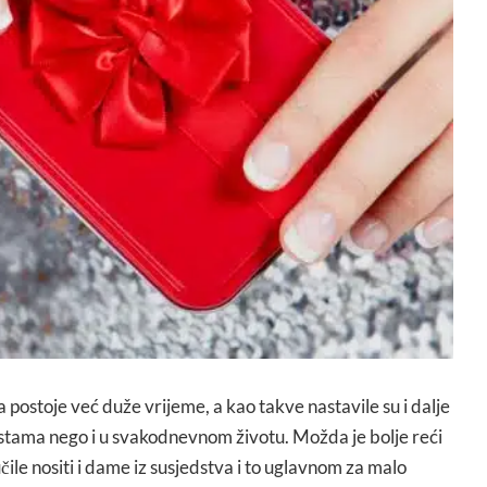
a postoje već duže vrijeme, a kao takve nastavile su i dalje
tama nego i u svakodnevnom životu. Možda je bolje reći
čile nositi i dame iz susjedstva i to uglavnom za malo