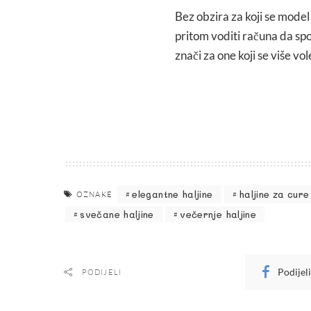
Bez obzira za koji se model o
pritom voditi računa da spo
znači za one koji se više vol
elegantne haljine
haljine za cure
OZNAKE
svečane haljine
večernje haljine
Podijel
PODIJELI