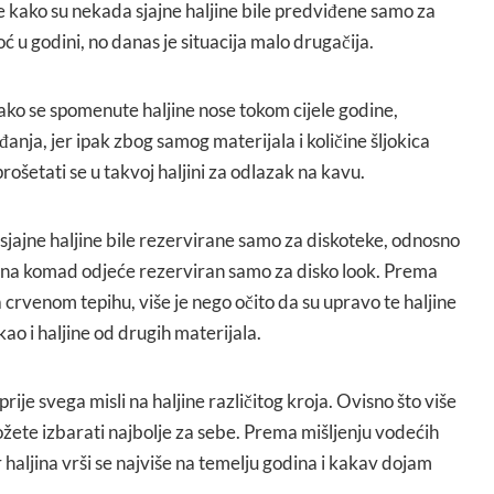
je kako su nekada sjajne haljine bile predviđene samo za
ć u godini, no danas je situacija malo drugačija.
ako se spomenute haljine nose tokom cijele godine,
ja, jer ipak zbog samog materijala i količine šljokica
rošetati se u takvoj haljini za odlazak na kavu.
sjajne haljine bile rezervirane samo za diskoteke, odnosno
o na komad odjeće rezerviran samo za disko look. Prema
 crvenom tepihu, više je nego očito da su upravo te haljine
ao i haljine od drugih materijala.
prije svega misli na haljine različitog kroja. Ovisno što više
žete izbarati najbolje za sebe. Prema mišljenju vodećih
r haljina vrši se najviše na temelju godina i kakav dojam