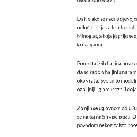
Dakle ako se radi o djevojc
odlučiti prije za kratku hal
Minogue, a koja je prije s
kreacijama.
Pored takvih haljina postoje
da se rado o haljini s naram
oko vrata. Sve su to modeli
ozbiljniji i glamurozniji doj
Za njih se uglavnom odlučuj
se na taj način više ističu.
povodom nekog zaista pos