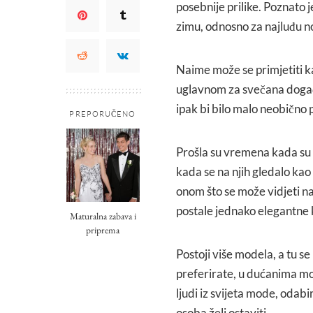
posebnije prilike. Poznato 
zimu, odnosno za najluđu no
Naime može se primjetiti k
uglavnom za svečana događan
ipak bi bilo malo neobično p
PREPORUČENO
Prošla su vremena kada su 
kada se na njih gledalo ka
onom što se može vidjeti na
postale jednako elegantne k
Maturalna zabava i
priprema
Postoji više modela, a tu se 
preferirate, u dućanima mo
ljudi iz svijeta mode, odabi
osoba želi ostaviti.