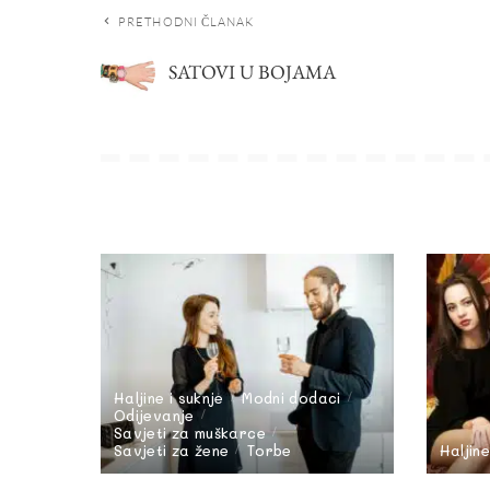
PRETHODNI ČLANAK
SATOVI U BOJAMA
Haljine i suknje
Modni dodaci
Odijevanje
Savjeti za muškarce
Savjeti za žene
Torbe
Haljine