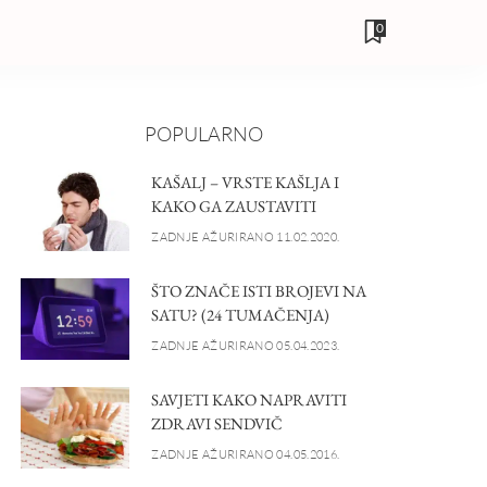
0
POPULARNO
KAŠALJ – VRSTE KAŠLJA I
KAKO GA ZAUSTAVITI
ZADNJE AŽURIRANO 11.02.2020.
ŠTO ZNAČE ISTI BROJEVI NA
SATU? (24 TUMAČENJA)
ZADNJE AŽURIRANO 05.04.2023.
SAVJETI KAKO NAPRAVITI
ZDRAVI SENDVIČ
ZADNJE AŽURIRANO 04.05.2016.