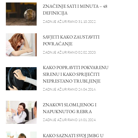
ZNAČENJE SATI I MINUTA – 48
DEFINICIJA
ZADNJE AŽURIRANO 31.10.2022.
SAVJETI KAKO ZAUSTAVITI
POVRAĆANJE
ZADNJE AŽURIRANO 02.02.2020.
KAKO POPRAVITI POKVARENU
SIRENU I KAKO SPRIJEČITI
NEPRESTANO TRUBLJENJE
ZADNJE AŽURIRANO 26.04.2016.
ZNAKOVI SLOMLJENOG I
NAPUKNUTOG REBRA
ZADNJE AŽURIRANO 18.01.2024.
KAKO SAZNATI SVOJ JMBG U