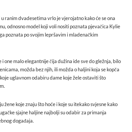
i u ranim dvadesetima vrlo je vjerojatno kako će se ona
jinu, odnosno model koji voli nositi poznata pjevačica Kylie
vega poznata po svojim lepršavim i mladenačkim
 i one malo elegantnije čija dužina ide sve do gležnja, bilo
enicama, možda bez njih, ili možda o haljini koja se kopča
 koje uglavnom odabiru dame koje žele ostaviti što
am.
u žene koje znaju što hoće i koje su itekako svjesne kako
 Dugačke sjajne haljine najbolji su odabir za primanja
ebnog događaja.