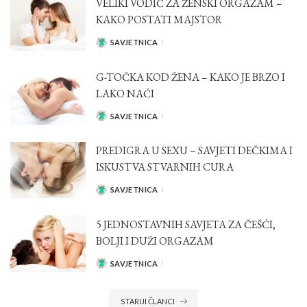
VELIKI VODIČ ZA ŽENSKI ORGAZAM –
KAKO POSTATI MAJSTOR
SAVJETNICA
POSTED
BY
G-TOČKA KOD ŽENA – KAKO JE BRZO I
LAKO NAĆI
SAVJETNICA
POSTED
BY
PREDIGRA U SEXU – SAVJETI DEČKIMA I
ISKUSTVA STVARNIH CURA
SAVJETNICA
POSTED
BY
5 JEDNOSTAVNIH SAVJETA ZA ČEŠĆI,
BOLJI I DUŽI ORGAZAM
SAVJETNICA
POSTED
BY
STARIJI ČLANCI