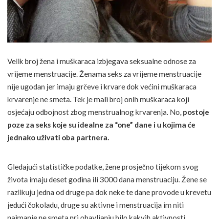
Velik broj žena i muškaraca izbjegava seksualne odnose za
vrijeme menstruacije. Ženama seks za vrijeme menstruacije
nije ugodan jer imaju grčeve i krvare dok većini muškaraca
krvarenje ne smeta. Tek je mali broj onih muškaraca koji
osjećaju odbojnost zbog menstrualnog krvarenja. No,
postoje
poze za seks koje su idealne za “one” dane i u kojima će
jednako uživati oba partnera.
Gledajući statističke podatke, žene prosječno tijekom svog
života imaju deset godina ili 3000 dana menstruaciju. Žene se
razlikuju jedna od druge pa dok neke te dane provode u krevetu
jedući čokoladu, druge su aktivne i menstruacija im niti
najmanje ne smeta pri obavljanju bilo kakvih aktivnosti.