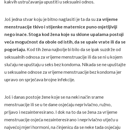
kakvih ustručavanja upustiti u seksualni odnos.
Još jedna stvar koju je bitno naglasiti je ta da su
za vrijeme
menstruacije tkivo i stijenke maternice puno osjetljiviji
nego inače. Stoga kod žena koje su sklone upalama postoji
veća mogućnost da obole od istih, da se upale vrate ili da se
pogoršaju.
Kod tih žena najbolje bi bilo da se ipak suzdrže od
seksualnih odnosa za vrijeme menstruacije ili da se ni u kojem
slučaju ne upuštaju u seks bez kondoma. Nikada se ne upuštajte
u seksualne odnose za vrijeme menstruacije bez kondoma jer
upravo on sprječava brojne infekcije.
Još i danas postoje žene koje se na neki način srame
menstruacije ili se u te dane osjećaju neprivlačno, ružno,
prljavo i nezainteresirano. I dok na to da se žena za vrijeme
menstruacije osjeća nezainteresirano i neprivlačno utječu u
najvećoj mjeri hormoni, na činjenicu da se neke tada osjećaju