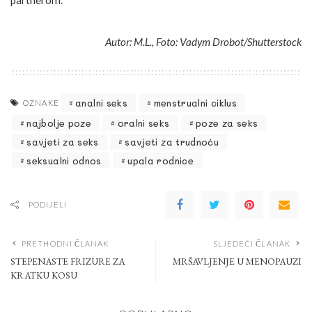
Autor: M.L., Foto: Vadym Drobot/Shutterstock
analni seks
menstrualni ciklus
OZNAKE
najbolje poze
oralni seks
poze za seks
savjeti za seks
savjeti za trudnoću
seksualni odnos
upala rodnice
PODIJELI
PRETHODNI ČLANAK
SLJEDEĆI ČLANAK
STEPENASTE FRIZURE ZA
MRŠAVLJENJE U MENOPAUZI
KRATKU KOSU