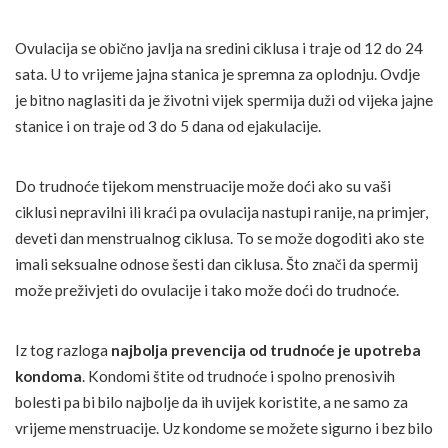
Ovulacija se obično javlja na sredini ciklusa i traje od 12 do 24
sata. U to vrijeme jajna stanica je spremna za oplodnju. Ovdje
je bitno naglasiti da je životni vijek spermija duži od vijeka jajne
stanice i on traje od 3 do 5 dana od ejakulacije.
Do trudnoće tijekom menstruacije može doći ako su vaši
ciklusi nepravilni ili kraći pa ovulacija nastupi ranije, na primjer,
deveti dan menstrualnog ciklusa. To se može dogoditi ako ste
imali seksualne odnose šesti dan ciklusa. Što znači da spermij
može preživjeti do ovulacije i tako može doći do trudnoće.
Iz tog razloga
najbolja prevencija od trudnoće je upotreba
kondoma
. Kondomi štite od trudnoće i spolno prenosivih
bolesti pa bi bilo najbolje da ih uvijek koristite, a ne samo za
vrijeme menstruacije. Uz kondome se možete sigurno i bez bilo