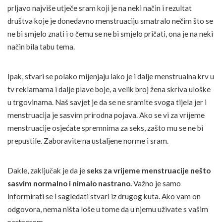
prljavo najviše utječe sram koji je na neki način i rezultat
društva koje je donedavno menstruaciju smatralo nečim što se
ne bi smjelo znati i o čemu se ne bi smjelo pričati, ona je na neki
način bila tabu tema.
Ipak, stvari se polako mijenjaju iako je i dalje menstrualna krv u
tv reklamama i dalje plave boje, a velik broj žena skriva uloške
u trgovinama. Naš savjet je da se ne sramite svoga tijela jer i
menstruacija je sasvim prirodna pojava. Ako se vi za vrijeme
menstruacije osjećate spremnima za seks, zašto mu se ne bi
prepustile. Zaboravite na ustaljene norme i sram.
Dakle, zaključak je da je
seks za vrijeme menstruacije nešto
sasvim normalno i nimalo nastrano.
Važno je samo
informirati se i sagledati stvari iz drugog kuta. Ako vam on
odgovora, nema ništa loše u tome da u njemu uživate s vašim
partnerom.