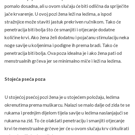
pomalo dosadna, ali u ovom slučaju će biti odlična da spriječite
jače krvarenje. U ovoj pozi žena leži na leđima, a ispod
stražnjice može staviti jastuk prekriven ručnikom. Tako će
penetracija biti bolja što će smanjiti i otjecanje dodatne
količine krvi. Ako žena želi dodatnu i pojačanu stimulaciju neka
noge savije u koljenima i podigne ih prema bradi. Tako će
penetracija biti bolja. Ova poza idealna je i ako žena pati od
menstrualnih grčeva jer se minimalno miče i leži na leđima.
Stojeća pseća poza
U stojećoj psećoj pozi žena je u stojećem položaju, leđima
okrenutima prema muškarcu. Nalazi se malo dalje od zida te se
rukama i prednjim dijelom tijela savije u leđima naslanjajući se
rukama na zid. To će olakšati penetraciju i smanjiti otjecanje
krvi te menstrualne grčeve jer će u ovom slučaju krv cirkulirati