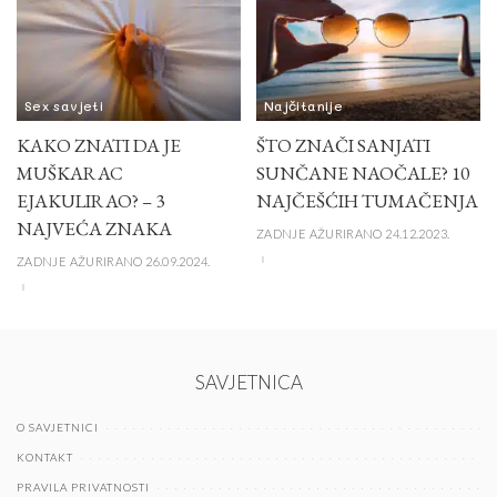
Sex savjeti
Najčitanije
KAKO ZNATI DA JE
ŠTO ZNAČI SANJATI
MUŠKARAC
SUNČANE NAOČALE? 10
EJAKULIRAO? – 3
NAJČEŠĆIH TUMAČENJA
NAJVEĆA ZNAKA
ZADNJE AŽURIRANO 24.12.2023.
ZADNJE AŽURIRANO 26.09.2024.
SAVJETNICA
O SAVJETNICI
KONTAKT
PRAVILA PRIVATNOSTI