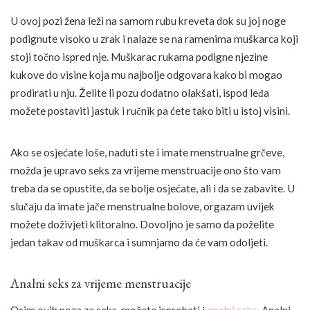
U ovoj pozi žena leži na samom rubu kreveta dok su joj noge
podignute visoko u zrak i nalaze se na ramenima muškarca koji
stoji točno ispred nje. Muškarac rukama podigne njezine
kukove do visine koja mu najbolje odgovara kako bi mogao
prodirati u nju. Želite li pozu dodatno olakšati, ispod leđa
možete postaviti jastuk i ručnik pa ćete tako biti u istoj visini.
Ako se osjećate loše, naduti ste i imate menstrualne grčeve,
možda je upravo seks za vrijeme menstruacije ono što vam
treba da se opustite, da se bolje osjećate, ali i da se zabavite. U
slučaju da imate jače menstrualne bolove, orgazam uvijek
možete doživjeti klitoralno. Dovoljno je samo da poželite
jedan takav od muškarca i sumnjamo da će vam odoljeti.
Analni seks za vrijeme menstruacije