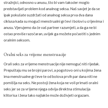
stražnjici, odnosno u anusu, što bi vam također moglo
predstavljati problem kod analnog seksa. Naš savjet je da se
ipak pokušate suzdržati od analnog seksa prva dva dana
ciklusa kada su mogući menstrualni grčevi i bolovi u crijevima i
anusu. Vjerujemo da će vaš partner razumjeti, a da ga ne bi
ostao previše razočaran, uvijek ga možete počastiti s jednim
oralnim seksom.
Oralni seks za vrijeme menstruacije
Orali seks za vrijeme menstruacije nije nemoguć niti rijedak.
Prepuštaju mu se brojni parovi, a pogotovo oni u kojima žena
ima menstrualne grčeve te od bolova prvih par dana niti ne
pomišlja na seks. Ne postoji žena koja ne voli primati oralni
seks jer se za vrijeme njega odvija direktna stimulacija
klitorisa i žena tako najlakše može doživjeti orgazam.