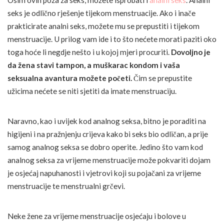
Osim ovih poza za seks, možete isprobati i
analni seks
. Analni
seks je odlično rješenje tijekom menstruacije. Ako i inače
prakticirate analni seks, možete mu se prepustiti i tijekom
menstruacije. U prilog vam ide i to što nećete morati paziti oko
toga hoće li negdje nešto i u kojoj mjeri procuriti.
Dovoljno je
da žena stavi tampon, a muškarac kondom i vaša
seksualna avantura možete početi.
Čim se prepustite
užicima nećete se niti sjetiti da imate menstruaciju.
Naravno, kao i uvijek kod analnog seksa, bitno je poraditi na
higijeni i na pražnjenju crijeva kako bi seks bio odličan, a prije
samog analnog seksa se dobro operite. Jedino što vam kod
analnog seksa za vrijeme menstruacije može pokvariti dojam
je osjećaj napuhanosti i vjetrovi koji su pojačani za vrijeme
menstruacije te menstrualni grčevi.
Neke žene za vrijeme menstruacije osjećaju i bolove u