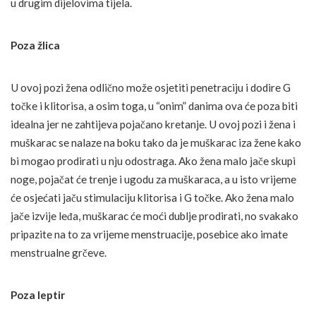
u drugim dijelovima tijela.
Poza žlica
U ovoj pozi žena odlično može osjetiti penetraciju i dodire G
točke i klitorisa, a osim toga, u “onim” danima ova će poza biti
idealna jer ne zahtijeva pojačano kretanje. U ovoj pozi i žena i
muškarac se nalaze na boku tako da je muškarac iza žene kako
bi mogao prodirati u nju odostraga. Ako žena malo jače skupi
noge, pojačat će trenje i ugodu za muškaraca, a u isto vrijeme
će osjećati jaču stimulaciju klitorisa i G točke. Ako žena malo
jače izvije leđa, muškarac će moći dublje prodirati, no svakako
pripazite na to za vrijeme menstruacije, posebice ako imate
menstrualne grčeve.
Poza leptir