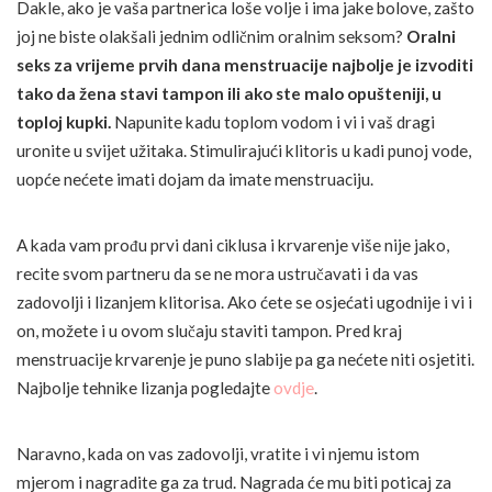
Dakle, ako je vaša partnerica loše volje i ima jake bolove, zašto
joj ne biste olakšali jednim odličnim oralnim seksom?
Oralni
seks za vrijeme prvih dana menstruacije najbolje je izvoditi
tako da žena stavi tampon ili ako ste malo opušteniji, u
toploj kupki.
Napunite kadu toplom vodom i vi i vaš dragi
uronite u svijet užitaka. Stimulirajući klitoris u kadi punoj vode,
uopće nećete imati dojam da imate menstruaciju.
A kada vam prođu prvi dani ciklusa i krvarenje više nije jako,
recite svom partneru da se ne mora ustručavati i da vas
zadovolji i lizanjem klitorisa. Ako ćete se osjećati ugodnije i vi i
on, možete i u ovom slučaju staviti tampon. Pred kraj
menstruacije krvarenje je puno slabije pa ga nećete niti osjetiti.
Najbolje tehnike lizanja pogledajte
ovdje
.
Naravno, kada on vas zadovolji, vratite i vi njemu istom
mjerom i nagradite ga za trud. Nagrada će mu biti poticaj za