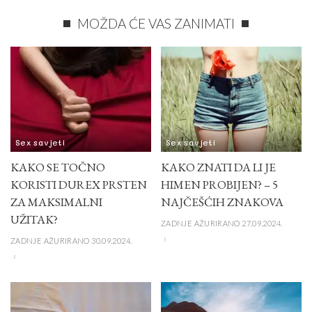
MOŽDA ĆE VAS ZANIMATI
Sex savjeti
Sex savjeti
KAKO SE TOČNO
KAKO ZNATI DA LI JE
KORISTI DUREX PRSTEN
HIMEN PROBIJEN? – 5
ZA MAKSIMALNI
NAJČEŠĆIH ZNAKOVA
UŽITAK?
ZADNJE AŽURIRANO 27.09.2024.
ZADNJE AŽURIRANO 30.09.2024.