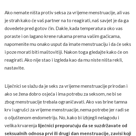
Ako nemate ništa protiv seksa za vrijeme menstruacije, ali vas
je strah kako će vaš partner na to reagirati, naš savjet je da ga
dovedete pred gotov čin. Dakle, kada temperatura oko vas
poraste i on lagano krene rukama prema vašim gaćicama,
napomenite mu onako usput da imate menstruaciju i da će seks
i poze morati biti maštovitiji. Nakon toga gledajte kako će on
reagirati. Ako nije stao i izgleda kao da mu niste ništa rekli,
nastavite.
Liječnici se slažu da je seks za vrijeme menstruacije prirodan i
ako se žena dobro osjeća i ima potrebu za seksom, ne bi se
zbog menstruacije trebala ograničavati. Ako vas brine tamna
krv i ugrušci za vrijeme menstruacije, nema potrebe jer radi se
o oljuštenom endometriju. No, kako bi izbjegli nelagodu i
velika krvarenja
liječnici preporučuju da se suzdržavate od
seksualnih odnosa prvi ili drugi dan menstruacije, zavisi koji