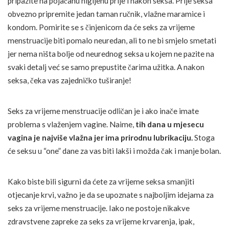
pripazite na pojačanu higijenu prije i nakon seksa. Prije seksa
obvezno pripremite jedan taman ručnik, vlažne maramice i
kondom. Pomirite se s činjenicom da će seks za vrijeme
menstruacije biti pomalo neuredan, ali to ne bi smjelo smetati
jer nema ništa bolje od neurednog seksa u kojem ne pazite na
svaki detalj već se samo prepustite čarima užitka. A nakon
seksa, čeka vas zajedničko tuširanje!
Seks za vrijeme menstruacije odličan je i ako inače imate
problema s vlaženjem vagine. Naime,
tih dana u mjesecu
vagina je najviše vlažna jer ima prirodnu lubrikaciju.
Stoga
će seksu u “one” dane za vas biti lakši i možda čak i manje bolan.
Kako biste bili sigurni da ćete za vrijeme seksa smanjiti
otjecanje krvi, važno je da se upoznate s najboljim idejama za
seks za vrijeme menstruacije. Iako ne postoje nikakve
zdravstvene zapreke za seks za vrijeme krvarenja, ipak,