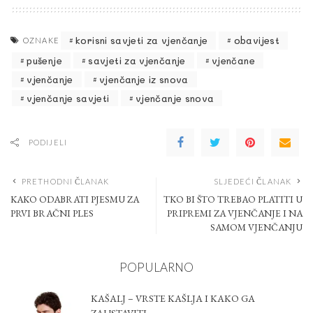
korisni savjeti za vjenčanje
obavijest
OZNAKE
pušenje
savjeti za vjenčanje
vjenčane
vjenčanje
vjenčanje iz snova
vjenčanje savjeti
vjenčanje snova
PODIJELI
PRETHODNI ČLANAK
SLJEDEĆI ČLANAK
KAKO ODABRATI PJESMU ZA
TKO BI ŠTO TREBAO PLATITI U
PRVI BRAČNI PLES
PRIPREMI ZA VJENČANJE I NA
SAMOM VJENČANJU
POPULARNO
KAŠALJ – VRSTE KAŠLJA I KAKO GA
ZAUSTAVITI