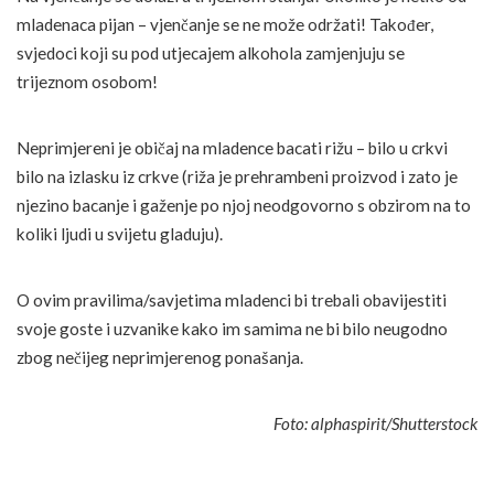
mladenaca pijan – vjenčanje se ne može održati! Također,
svjedoci koji su pod utjecajem alkohola zamjenjuju se
trijeznom osobom!
Neprimjereni je običaj na mladence bacati rižu – bilo u crkvi
bilo na izlasku iz crkve (riža je prehrambeni proizvod i zato je
njezino bacanje i gaženje po njoj neodgovorno s obzirom na to
koliki ljudi u svijetu gladuju).
O ovim pravilima/savjetima mladenci bi trebali obavijestiti
svoje goste i uzvanike kako im samima ne bi bilo neugodno
zbog nečijeg neprimjerenog ponašanja.
Foto: alphaspirit/Shutterstock