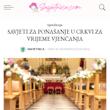
Vjenčanja
SAVJETI ZA PONAŠANJE U CRKVI ZA
VRIJEME VJENČANJA
SAVJETNICA
ZADNJE AŽURIRANO 22.04.2016.
POSTED
BY