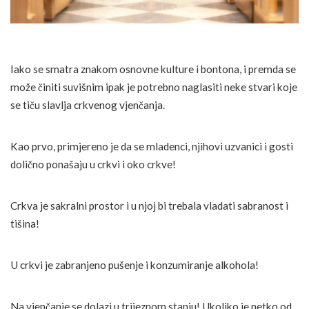
Iako se smatra znakom osnovne kulture i bontona, i premda se
može činiti suvišnim ipak je potrebno naglasiti neke stvari koje
se tiču slavlja crkvenog vjenčanja.
Kao prvo, primjereno je da se mladenci, njihovi uzvanici i gosti
dolično ponašaju u crkvi i oko crkve!
Crkva je sakralni prostor i u njoj bi trebala vladati sabranost i
tišina!
U crkvi je zabranjeno pušenje i konzumiranje alkohola!
Na vjenčanje se dolazi u trijeznom stanju! Ukoliko je netko od