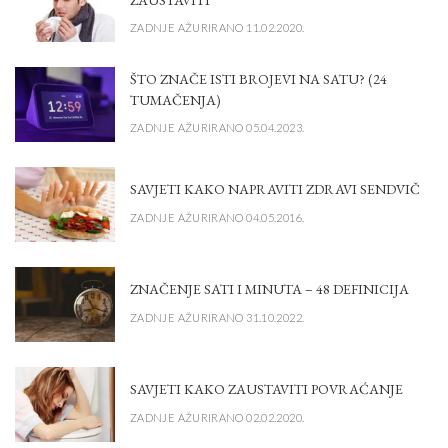
ZADNJE AŽURIRANO 11.02.2020.
ŠTO ZNAČE ISTI BROJEVI NA SATU? (24
TUMAČENJA)
ZADNJE AŽURIRANO 05.04.2023.
SAVJETI KAKO NAPRAVITI ZDRAVI SENDVIČ
ZADNJE AŽURIRANO 04.05.2016.
ZNAČENJE SATI I MINUTA – 48 DEFINICIJA
ZADNJE AŽURIRANO 31.10.2022.
SAVJETI KAKO ZAUSTAVITI POVRAĆANJE
ZADNJE AŽURIRANO 02.02.2020.