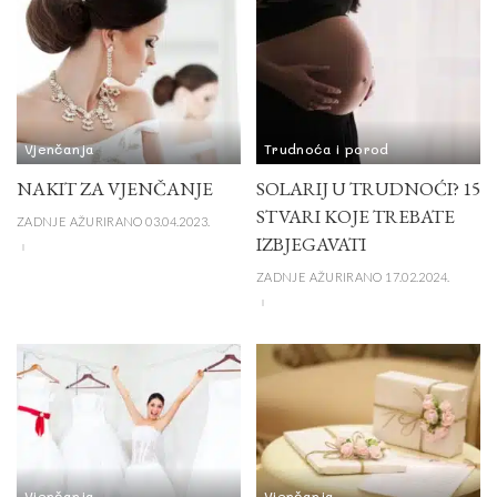
Vjenčanja
Trudnoća i porod
NAKIT ZA VJENČANJE
SOLARIJ U TRUDNOĆI? 15
STVARI KOJE TREBATE
ZADNJE AŽURIRANO 03.04.2023.
IZBJEGAVATI
ZADNJE AŽURIRANO 17.02.2024.
Vjenčanja
Vjenčanja