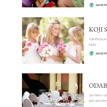
SAVJET
POSTED
BY
KOJI
Vjenčanje je
kada
...
SAVJET
POSTED
BY
ODAB
Savršeno vje
plan potrebn