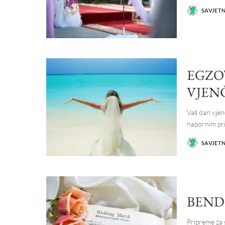
SAVJET
POSTED
BY
EGZO
VJEN
Vaš dan vjen
napornim p
SAVJET
POSTED
BY
BEND 
Pripreme za 