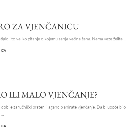
RO ZA VJENČANICU
tiglo i to veliko pitanje o kojemu sanja većina žena. Nema veze želite
...
NICA
O ILI MALO VJENČANJE?
dobile zaručnički prsten i lagano planirate vjenčanje. Da bi uopće bilo
i
...
NICA