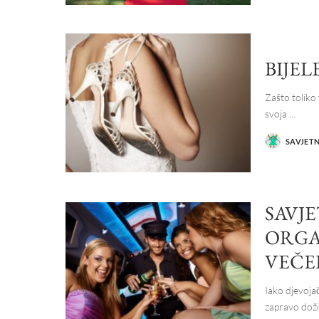
BIJE
Zašto toliko
svoja
...
SAVJET
POSTED
BY
SAVJE
ORGA
VEČE
Iako djevojač
zapravo doži