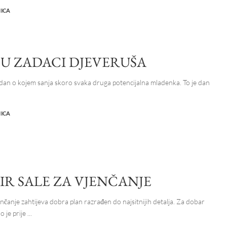
NICA
 SU ZADACI DJEVERUŠA
 dan o kojem sanja skoro svaka druga potencijalna mladenka. To je dan
NICA
IR SALE ZA VJENČANJE
nčanje zahtijeva dobra plan razrađen do najsitnijih detalja. Za dobar
o je prije
...