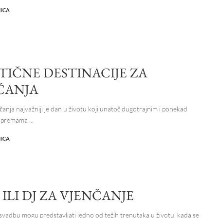
NICA
TIČNE DESTINACIJE ZA
ČANJA
čanja najvažniji je dan u životu koji unatoč dugotrajnim i ponekad
ripremama
...
NICA
ILI DJ ZA VJENČANJE
svadbu mogu predstavljati jedno od težih trenutaka u životu, kada se