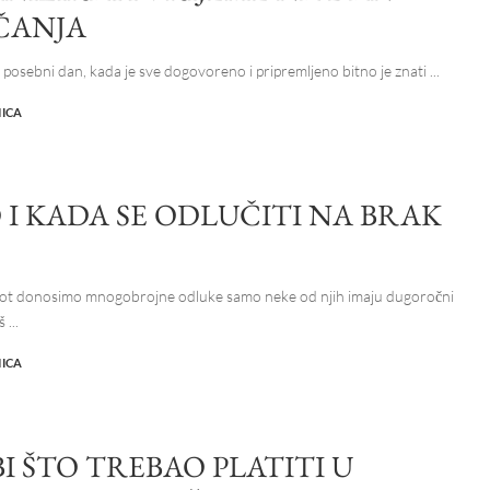
ČANJA
 i posebni dan, kada je sve dogovoreno i pripremljeno bitno je znati
...
NICA
 I KADA SE ODLUČITI NA BRAK
ivot donosimo mnogobrojne odluke samo neke od njih imaju dugoročni
aš
...
NICA
I ŠTO TREBAO PLATITI U