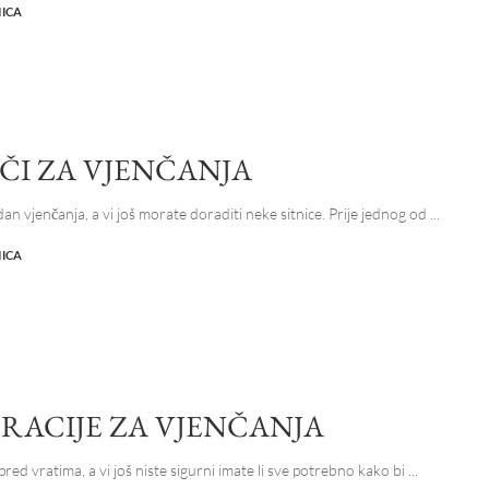
NICA
ČI ZA VJENČANJA
an vjenčanja, a vi još morate doraditi neke sitnice. Prije jednog od
...
NICA
RACIJE ZA VJENČANJA
pred vratima, a vi još niste sigurni imate li sve potrebno kako bi
...