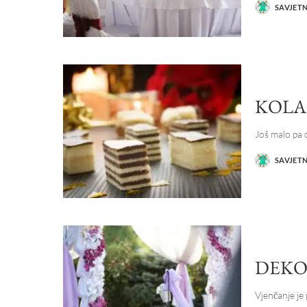
SAVJET
POSTED
BY
KOLA
Još malo pa d
SAVJET
POSTED
BY
DEKO
Vjenčanje je 