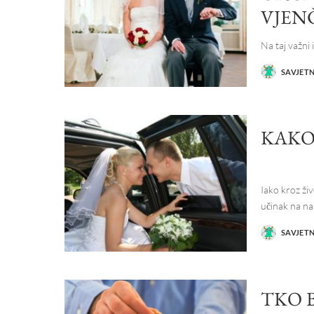
VJEN
Na taj važni
SAVJET
POSTED
BY
KAKO
Iako kroz ž
učinak na n
SAVJET
POSTED
BY
TKO B