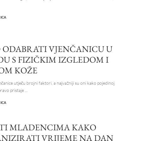
NICA
 ODABRATI VJENČANICU U
U S FIZIČKIM IZGLEDOM I
OM KOŽE
čanice utječu brojni faktori, a najvažniji su oni kako pojedinoj
ravo pristaje
...
NICA
ETI MLADENCIMA KAKO
NIZIRATI VRIJEME NA DAN