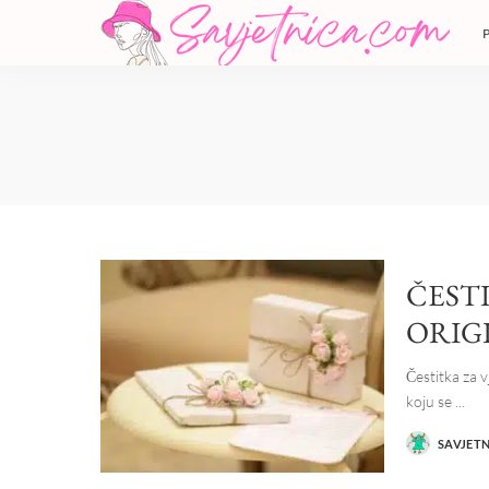
ČEST
ORIG
Čestitka za 
koju se
...
SAVJET
POSTED
BY