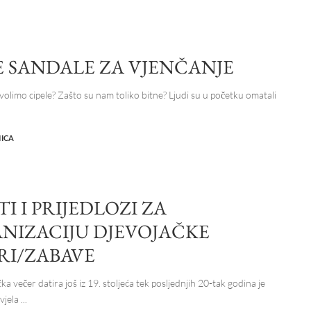
LE SANDALE ZA VJENČANJE
 volimo cipele? Zašto su nam toliko bitne? Ljudi su u početku omatali
NICA
TI I PRIJEDLOZI ZA
NIZACIJU DJEVOJAČKE
RI/ZABAVE
ka večer datira još iz 19. stoljeća tek posljednjih 20-tak godina je
vjela
...