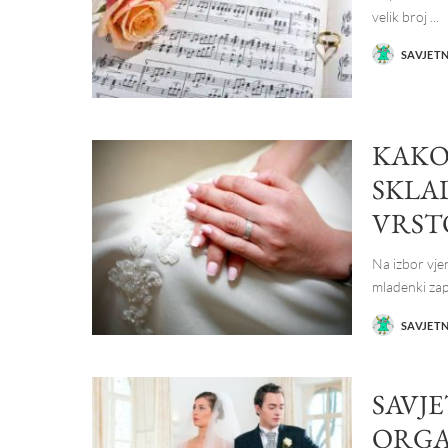
velik broj
...
SAVJET
POSTED
BY
KAKO
SKLAD
VRST
Na izbor vjen
mladenki zap
SAVJET
POSTED
BY
SAVJ
ORGA