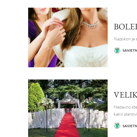
BOLE
Napokon je s
SAVJET
POSTED
BY
VELIK
Nedavno ste 
kakvi planov
SAVJET
POSTED
BY