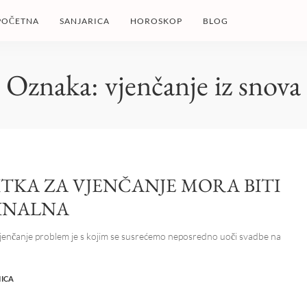
POČETNA
SANJARICA
HOROSKOP
BLOG
Oznaka:
vjenčanje iz snova
ITKA ZA VJENČANJE MORA BITI
INALNA
vjenčanje problem je s kojim se susrećemo neposredno uoči svadbe na
NICA