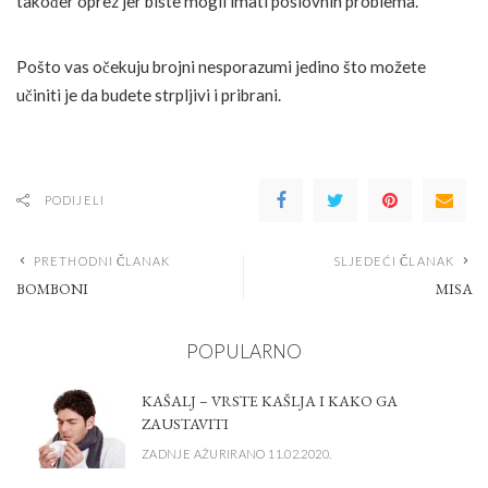
također oprez jer biste mogli imati poslovnih problema.
Pošto vas očekuju brojni nesporazumi jedino što možete
učiniti je da budete strpljivi i pribrani.
PODIJELI
PRETHODNI ČLANAK
SLJEDEĆI ČLANAK
BOMBONI
MISA
POPULARNO
KAŠALJ – VRSTE KAŠLJA I KAKO GA
ZAUSTAVITI
ZADNJE AŽURIRANO 11.02.2020.