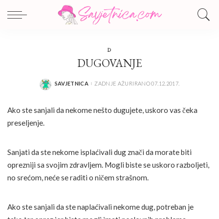
D
DUGOVANJE
SAVJETNICA
ZADNJE AŽURIRANO 07.12.2017.
POSTED
BY
Ako ste sanjali da nekome nešto dugujete, uskoro vas čeka
preseljenje.
Sanjati da ste nekome isplaćivali dug znači da morate biti
oprezniji sa svojim zdravljem. Mogli biste se uskoro razboljeti,
no srećom, neće se raditi o ničem strašnom.
Ako ste sanjali da ste naplaćivali nekome dug, potreban je