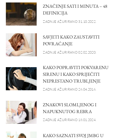
ZNAČENJE SATI I MINUTA – 48
DEFINICIJA
ZADNJE AŽURIRANO 31.10.2022.
SAVJETI KAKO ZAUSTAVITI
POVRAĆANJE
ZADNJE AŽURIRANO 02.02.2020.
KAKO POPRAVITI POKVARENU
SIRENU I KAKO SPRIJEČITI
NEPRESTANO TRUBLJENJE
ZADNJE AŽURIRANO 26.04.2016.
ZNAKOVI SLOMLJENOG I
NAPUKNUTOG REBRA
ZADNJE AŽURIRANO 18.01.2024.
KAKO SAZNATI SVOJ JMBG U