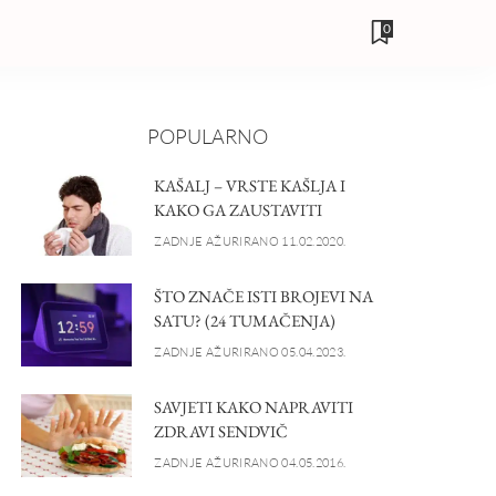
0
POPULARNO
KAŠALJ – VRSTE KAŠLJA I
KAKO GA ZAUSTAVITI
ZADNJE AŽURIRANO 11.02.2020.
ŠTO ZNAČE ISTI BROJEVI NA
SATU? (24 TUMAČENJA)
ZADNJE AŽURIRANO 05.04.2023.
SAVJETI KAKO NAPRAVITI
ZDRAVI SENDVIČ
ZADNJE AŽURIRANO 04.05.2016.