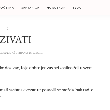
POČETNA
SANJARICA
HOROSKOP
BLOG
D
ZIVATI
ZADNJE AŽURIRANO 15.12.2017.
tko dozivao, to je dobro jer vas netko silno želi u svom
mati sastanak vezan uz posao ili se možda ipak radi o
.