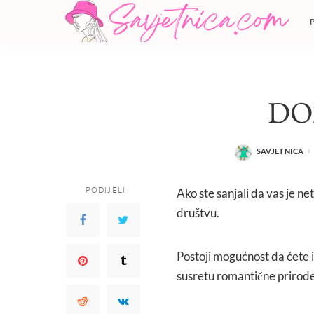
DO
SAVJETNICA
POSTED
BY
PODIJELI
Ako ste sanjali da vas je ne
društvu.
Postoji mogućnost da ćete i
susretu romantične prirode