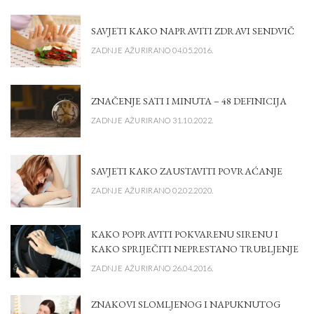
SAVJETI KAKO NAPRAVITI ZDRAVI SENDVIČ
ZADNJE AŽURIRANO 04.05.2016.
ZNAČENJE SATI I MINUTA – 48 DEFINICIJA
ZADNJE AŽURIRANO 31.10.2022.
SAVJETI KAKO ZAUSTAVITI POVRAĆANJE
ZADNJE AŽURIRANO 02.02.2020.
KAKO POPRAVITI POKVARENU SIRENU I
KAKO SPRIJEČITI NEPRESTANO TRUBLJENJE
ZADNJE AŽURIRANO 26.04.2016.
ZNAKOVI SLOMLJENOG I NAPUKNUTOG