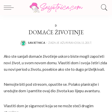
D
DOMAĆE ŽIVOTINJE
SAVJETNICA
ZADNJE AŽURIRANO 06.11.2017.
POSTED
BY
Ako ste sanjali domaće životinje uskoro biste mogli započeti
novi život, u svom novom domu. Vlastiti dom i svoja četiri zida
su novi period u životu, posebice ako ste to dugo priželjkivali.
Nemojte biti pod stresom, opustite se. Polako planirajte i
uređujte dom i pamtite ovaj dio života kao lijepu avanturu.
Vlastiti dom je sigurnost koja se ne može steći drugim