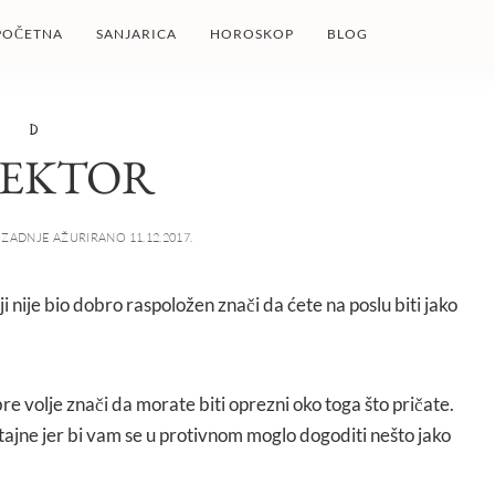
POČETNA
SANJARICA
HOROSKOP
BLOG
D
REKTOR
ZADNJE AŽURIRANO 11.12.2017.
ji nije bio dobro raspoložen znači da ćete na poslu biti jako
bre volje znači da morate biti oprezni oko toga što pričate.
ajne jer bi vam se u protivnom moglo dogoditi nešto jako