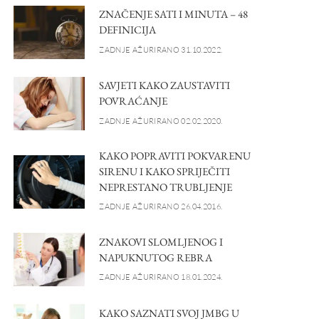
ZNAČENJE SATI I MINUTA – 48
DEFINICIJA
ZADNJE AŽURIRANO 31.10.2022.
SAVJETI KAKO ZAUSTAVITI
POVRAĆANJE
ZADNJE AŽURIRANO 02.02.2020.
KAKO POPRAVITI POKVARENU
SIRENU I KAKO SPRIJEČITI
NEPRESTANO TRUBLJENJE
ZADNJE AŽURIRANO 26.04.2016.
ZNAKOVI SLOMLJENOG I
NAPUKNUTOG REBRA
ZADNJE AŽURIRANO 18.01.2024.
KAKO SAZNATI SVOJ JMBG U