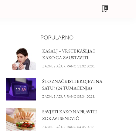
0
POPULARNO
KAŠALJ – VRSTE KAŠLJA I
KAKO GA ZAUSTAVITI
ZADNJE AŽURIRANO 11.02.2020.
ŠTO ZNAČE ISTI BROJEVI NA
SATU? (24 TUMAČENJA)
ZADNJE AŽURIRANO 05.04.2023.
SAVJETI KAKO NAPRAVITI
ZDRAVI SENDVIČ
ZADNJE AŽURIRANO 04.05.2016.