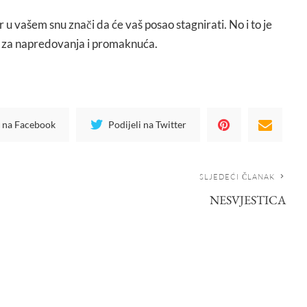
or u vašem snu znači da će vaš posao stagnirati. No i to je
 za napredovanja i promaknuća.
i na Facebook
Podijeli na Twitter
SLJEDEĆI ČLANAK
NESVJESTICA