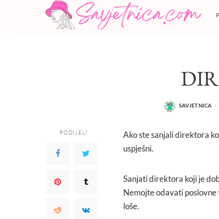
DI
SAVJETNICA
POSTED
BY
PODIJELI
Ako ste sanjali direktora ko
uspješni.
Sanjati direktora koji je do
Nemojte odavati poslovne t
loše.