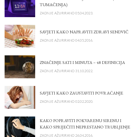
TUMAČENJA)
ZADNJE AŽURIRANO 05.04.2023.
SAVJETI KAKO NAPRAVITI ZDRAVI SENDVIČ
ZADNJE AŽURIRANO 04.05.2016.
ZNAČENJE SATI I MINUTA – 48 DEFINICIJA
ZADNJE AŽURIRANO 31.10.2022.
SAVJETI KAKO ZAUSTAVITI POVRAĆANJE
ZADNJE AŽURIRANO 02.02.2020.
KAKO POPRAVITI POKVARENU SIRENU I
KAKO SPRIJEČITI NEPRESTANO TRUBLJENJE
ZADNJE AŽURIRANO 26.04.2016.