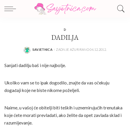
D
DADILJA
SAVJETNICA
ZADNJE AŽURIRANO 04.12.2012.
POSTED
BY
Sanjati dadilju baš i nije najbolje.
Ukoliko vam se to ipak dogodilo, znajte da vas očekuju
događaji koje ne biste nikome poželjeli.
Naime, u vašoj će obitelji biti teških i uznemirujućih trenutaka
koje ćete morati prevladati, ako želite da opet zavlada sklad i
razumijevanje.