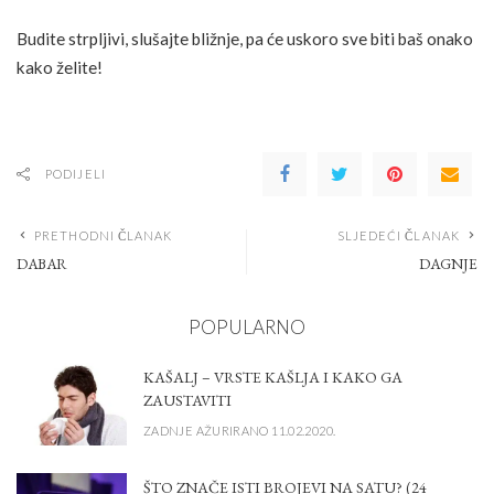
Budite strpljivi, slušajte bližnje, pa će uskoro sve biti baš onako
kako želite!
PODIJELI
PRETHODNI ČLANAK
SLJEDEĆI ČLANAK
DABAR
DAGNJE
POPULARNO
KAŠALJ – VRSTE KAŠLJA I KAKO GA
ZAUSTAVITI
ZADNJE AŽURIRANO 11.02.2020.
ŠTO ZNAČE ISTI BROJEVI NA SATU? (24