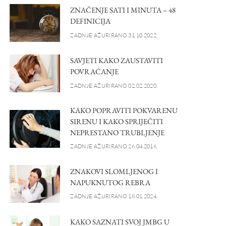
ZNAČENJE SATI I MINUTA – 48
DEFINICIJA
ZADNJE AŽURIRANO 31.10.2022.
SAVJETI KAKO ZAUSTAVITI
POVRAĆANJE
ZADNJE AŽURIRANO 02.02.2020.
KAKO POPRAVITI POKVARENU
SIRENU I KAKO SPRIJEČITI
NEPRESTANO TRUBLJENJE
ZADNJE AŽURIRANO 26.04.2016.
ZNAKOVI SLOMLJENOG I
NAPUKNUTOG REBRA
ZADNJE AŽURIRANO 18.01.2024.
KAKO SAZNATI SVOJ JMBG U