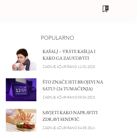
0
POPULARNO
KAŠALJ – VRSTE KAŠLJA I
KAKO GA ZAUSTAVITI
ZADNJE AŽURIRANO 11.02.2020.
ŠTO ZNAČE ISTI BROJEVI NA
SATU? (24 TUMAČENJA)
ZADNJE AŽURIRANO 05.04.2023.
SAVJETI KAKO NAPRAVITI
ZDRAVI SENDVIČ
ZADNJE AŽURIRANO 04.05.2016.