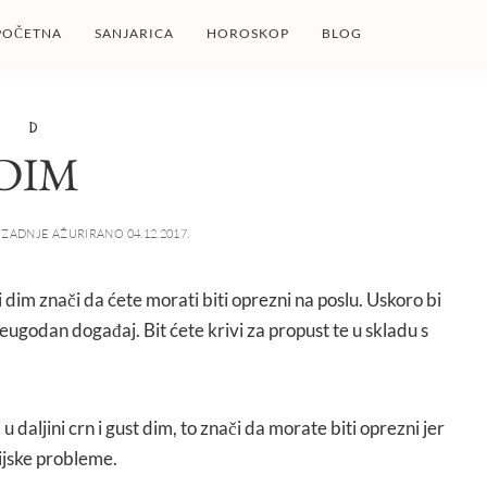
POČETNA
SANJARICA
HOROSKOP
BLOG
D
DIM
ZADNJE AŽURIRANO 04.12.2017.
i dim znači da ćete morati biti oprezni na poslu. Uskoro bi
neugodan događaj. Bit ćete krivi za propust te u skladu s
i u daljini crn i gust dim, to znači da morate biti oprezni jer
cijske probleme.