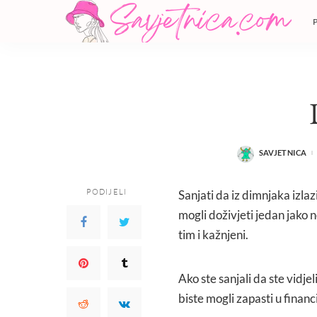
SAVJETNICA
POSTED
BY
PODIJELI
Sanjati da iz dimnjaka izlaz
mogli doživjeti jedan jako 
tim i kažnjeni.
Ako ste sanjali da ste vidjel
biste mogli zapasti u finan