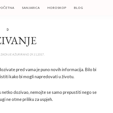
POČETNA
SANJARICA
HOROSKOP
BLOG
D
IVANJE
ZADNJE AŽURIRANO 29.11.2017.
dozivate pred vama je puno novih informacija. Bilo bi
stiti kako bi mogli napredovati u životu.
vas netko dozivao, nemojte se samo prepustiti nego se
gi ne otme priliku za uspjeh.