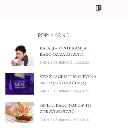
0
POPULARNO
KAŠALJ – VRSTE KAŠLJA I
KAKO GA ZAUSTAVITI
ZADNJE AŽURIRANO 11.02.2020.
ŠTO ZNAČE ISTI BROJEVI NA
SATU? (24 TUMAČENJA)
ZADNJE AŽURIRANO 05.04.2023.
SAVJETI KAKO NAPRAVITI
ZDRAVI SENDVIČ
ZADNJE AŽURIRANO 04.05.2016.