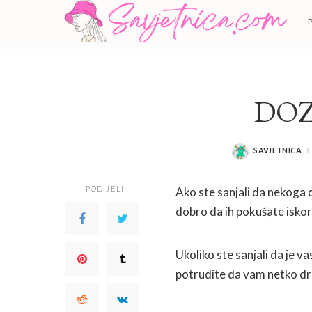
DOZ
SAVJETNICA
POSTED
BY
PODIJELI
Ako ste sanjali da nekoga 
dobro da ih pokušate iskori
Ukoliko ste sanjali da je 
potrudite da vam netko dru