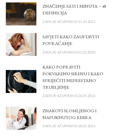
ZNAČENJE SATI I MINUTA – 48
DEFINICIJA
ZADNJE AŽURIRANO 31.10.2022.
SAVJETI KAKO ZAUSTAVITI
POVRAĆANJE
ZADNJE AŽURIRANO 02.02.2020.
KAKO POPRAVITI
POKVARENU SIRENU I KAKO
SPRIJEČITI NEPRESTANO
TRUBLJENJE
ZADNJE AŽURIRANO 26.04.2016.
ZNAKOVI SLOMLJENOG I
NAPUKNUTOG REBRA
ZADNJE AŽURIRANO 18.01.2024.