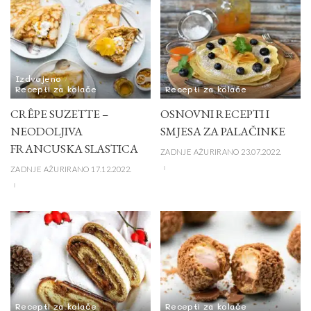
Izdvojeno
Recepti za kolače
Recepti za kolače
CRÊPE SUZETTE –
OSNOVNI RECEPTI I
NEODOLJIVA
SMJESA ZA PALAČINKE
FRANCUSKA SLASTICA
ZADNJE AŽURIRANO 23.07.2022.
ZADNJE AŽURIRANO 17.12.2022.
Recepti za kolače
Recepti za kolače