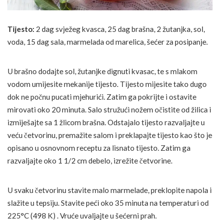
Tijesto:
2 dag svježeg kvasca, 25 dag brašna, 2 žutanjka, sol,
voda, 15 dag sala, marmelada od marelica, šećer za posipanje.
U brašno dodajte sol, žutanjke dignuti kvasac, te s mlakom
vodom umijesite mekanije tijesto. Tijesto mijesite tako dugo
dok ne počnu pucati mjehurići. Zatim ga pokrijte i ostavite
mirovati oko 20 minuta. Salo stružući nožem očistite od žilica i
izmiješajte sa 1 žlicom brašna. Odstajalo tijesto razvaljajte u
veću četvorinu, premažite salom i preklapajte tijesto kao što je
opisano u osnovnom receptu za lisnato tijesto. Zatim ga
razvaljajte oko 1 1/2 cm debelo, izrežite četvorine.
U svaku četvorinu stavite malo marmelade, preklopite napola i
slažite u tepsiju. Stavite peći oko 35 minuta na temperaturi od
225°C (498 K) . Vruće uvaljajte u šećerni prah.