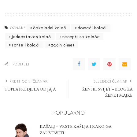
čokoladni kolač
domaći kolači
OZNAKE
jednostavan kolač
recepti za kolače
torte i kolači
začin cimet
PODIJELI
PRETHODNI ČLANAK
SLJEDEĆI ČLANAK
TOPLA PREDJELA OD JAJA
ŽENSKI SVIJET – BLOG ZA
ŽENE I MAJKE
POPULARNO
KAŠALJ – VRSTE KAŠLJA I KAKO GA
ZAUSTAVITI