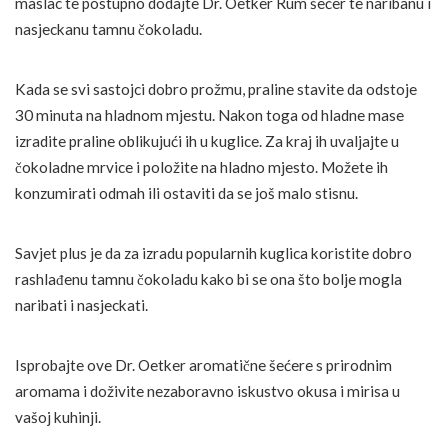
maslac te postupno dodajte Dr. Oetker Rum šećer te naribanu i
nasjeckanu tamnu čokoladu.
Kada se svi sastojci dobro prožmu, praline stavite da odstoje
30 minuta na hladnom mjestu. Nakon toga od hladne mase
izradite praline oblikujući ih u kuglice. Za kraj ih uvaljajte u
čokoladne mrvice i položite na hladno mjesto. Možete ih
konzumirati odmah ili ostaviti da se još malo stisnu.
Savjet plus je da za izradu popularnih kuglica koristite dobro
rashlađenu tamnu čokoladu kako bi se ona što bolje mogla
naribati i nasjeckati.
Isprobajte ove Dr. Oetker aromatične šećere s prirodnim
aromama i doživite nezaboravno iskustvo okusa i mirisa u
vašoj kuhinji.