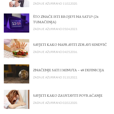
ZADNJE AŽURIRANO 11.02.2020.
ŠTO ZNAČE ISTI BROJEVI NA SATU? (24
TUMAČENJA)
ZADNJE AŽURIRANO 05.04.2023.
SAVJETI KAKO NAPRAVITI ZDRAVI SENDVIČ
ZADNJE AŽURIRANO 04.05.2016.
ZNAČENJE SATI I MINUTA – 48 DEFINICIJA
ZADNJE AŽURIRANO 31.10.2022.
SAVJETI KAKO ZAUSTAVITI POVRAĆANJE
ZADNJE AŽURIRANO 02.02.2020.