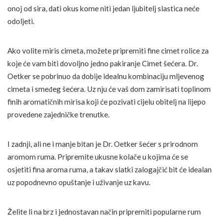
onoj od sira, dati okus kome niti jedan ljubitelj slastica neće
odoljeti.
Ako volite miris cimeta, možete pripremiti fine cimet rolice za
koje će vam biti dovoljno jedno pakiranje Cimet šećera. Dr.
Oetker se pobrinuo da dobije idealnu kombinaciju mljevenog
cimeta i smeđeg šećera. Uz nju će vaš dom zamirisati toplinom
finih aromatičnih mirisa koji će pozivati cijelu obitelj na lijepo
provedene zajedničke trenutke.
I zadnji, ali ne i manje bitan je Dr. Oetker šećer s prirodnom
aromom ruma. Pripremite ukusne kolače u kojima će se
osjetiti fina aroma ruma, a takav slatki zalogajčić bit će idealan
uz popodnevno opuštanje i uživanje uz kavu.
Želite li na brz i jednostavan način pripremiti popularne rum