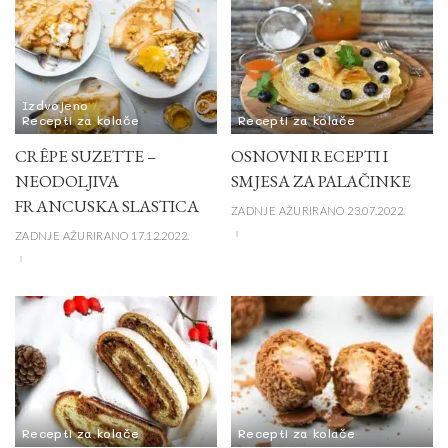
Izdvojeno
Recepti za kolače
Recepti za kolače
CRÊPE SUZETTE –
OSNOVNI RECEPTI I
NEODOLJIVA
SMJESA ZA PALAČINKE
FRANCUSKA SLASTICA
ZADNJE AŽURIRANO 23.07.2022.
ZADNJE AŽURIRANO 17.12.2022.
Recepti za kolače
Recepti za kolače