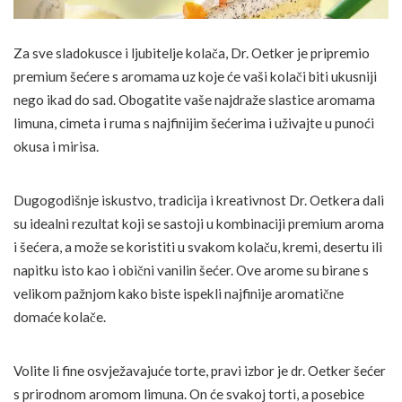
Za sve sladokusce i ljubitelje kolača, Dr. Oetker je pripremio
premium šećere s aromama uz koje će vaši kolači biti ukusniji
nego ikad do sad. Obogatite vaše najdraže slastice aromama
limuna, cimeta i ruma s najfinijim šećerima i uživajte u punoći
okusa i mirisa.
Dugogodišnje iskustvo, tradicija i kreativnost Dr. Oetkera dali
su idealni rezultat koji se sastoji u kombinaciji premium aroma
i šećera, a može se koristiti u svakom kolaču, kremi, desertu ili
napitku isto kao i obični vanilin šećer. Ove arome su birane s
velikom pažnjom kako biste ispekli najfinije aromatične
domaće kolače.
Volite li fine osvježavajuće torte, pravi izbor je dr. Oetker šećer
s prirodnom aromom limuna. On će svakoj torti, a posebice