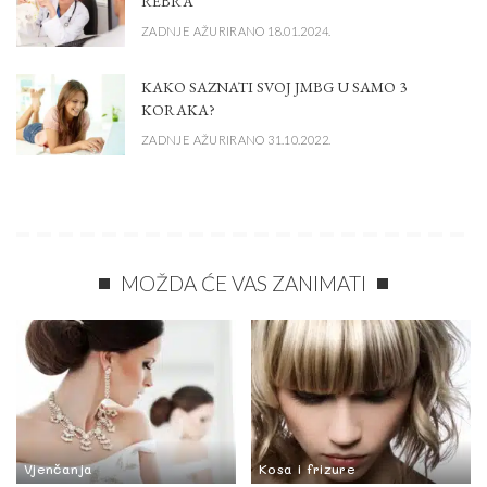
REBRA
ZADNJE AŽURIRANO 18.01.2024.
KAKO SAZNATI SVOJ JMBG U SAMO 3
KORAKA?
ZADNJE AŽURIRANO 31.10.2022.
MOŽDA ĆE VAS ZANIMATI
Vjenčanja
Kosa i frizure