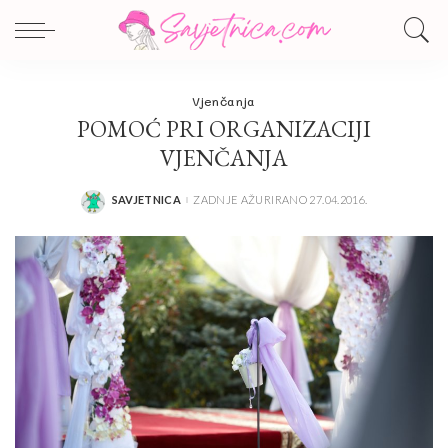
Vjenčanja
POMOĆ PRI ORGANIZACIJI
VJENČANJA
SAVJETNICA
ZADNJE AŽURIRANO 27.04.2016.
POSTED
BY