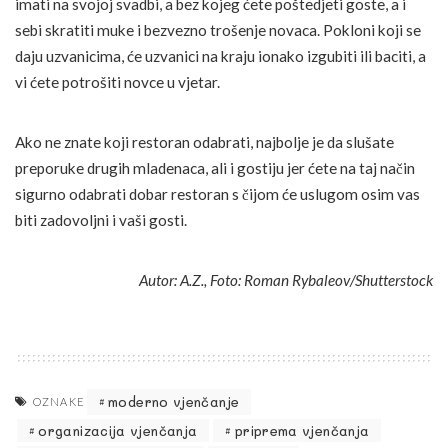
imati na svojoj svadbi, a bez kojeg ćete poštedjeti goste, a i
sebi skratiti muke i bezvezno trošenje novaca. Pokloni koji se
daju uzvanicima, će uzvanici na kraju ionako izgubiti ili baciti, a
vi ćete potrošiti novce u vjetar.
Ako ne znate koji restoran odabrati, najbolje je da slušate
preporuke drugih mladenaca, ali i gostiju jer ćete na taj način
sigurno odabrati dobar restoran s čijom će uslugom osim vas
biti zadovoljni i vaši gosti.
Autor: A.Z., Foto: Roman Rybaleov/Shutterstock
moderno vjenčanje
OZNAKE
organizacija vjenčanja
priprema vjenčanja