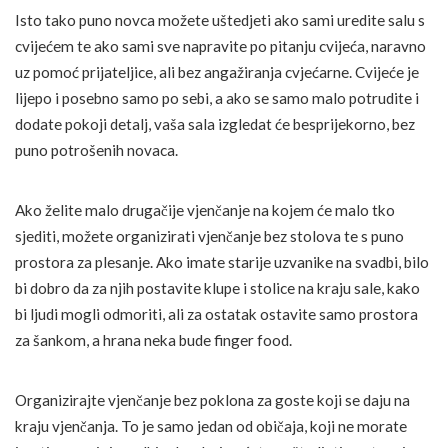
Isto tako puno novca možete uštedjeti ako sami uredite salu s
cvijećem te ako sami sve napravite po pitanju cvijeća, naravno
uz pomoć prijateljice, ali bez angažiranja cvjećarne. Cvijeće je
lijepo i posebno samo po sebi, a ako se samo malo potrudite i
dodate pokoji detalj, vaša sala izgledat će besprijekorno, bez
puno potrošenih novaca.
Ako želite malo drugačije vjenčanje na kojem će malo tko
sjediti, možete organizirati vjenčanje bez stolova te s puno
prostora za plesanje. Ako imate starije uzvanike na svadbi, bilo
bi dobro da za njih postavite klupe i stolice na kraju sale, kako
bi ljudi mogli odmoriti, ali za ostatak ostavite samo prostora
za šankom, a hrana neka bude finger food.
Organizirajte vjenčanje bez poklona za goste koji se daju na
kraju vjenčanja. To je samo jedan od običaja, koji ne morate