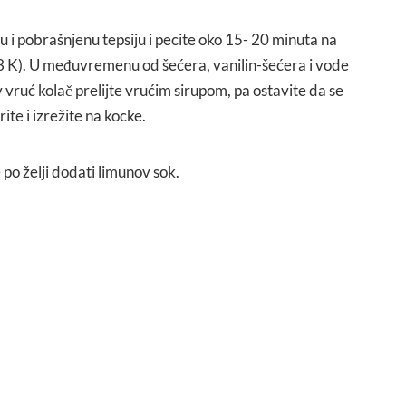
 i pobrašnjenu tepsiju i pecite oko 15- 20 minuta na
 K). U međuvremenu od šećera, vanilin-šećera i vode
v vruć kolač prelijte vrućim sirupom, pa ostavite da se
ite i izrežite na kocke.
po želji dodati limunov sok.