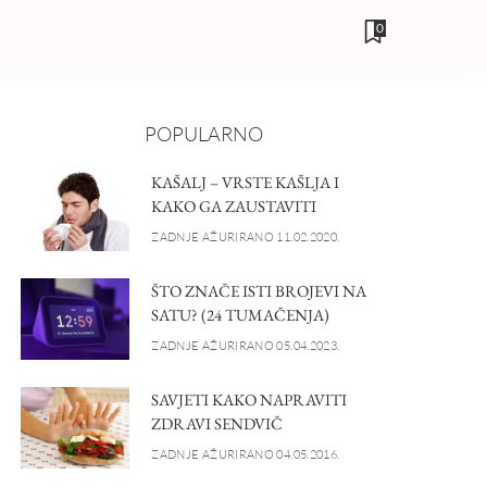
0
POPULARNO
KAŠALJ – VRSTE KAŠLJA I
KAKO GA ZAUSTAVITI
ZADNJE AŽURIRANO 11.02.2020.
ŠTO ZNAČE ISTI BROJEVI NA
SATU? (24 TUMAČENJA)
ZADNJE AŽURIRANO 05.04.2023.
SAVJETI KAKO NAPRAVITI
ZDRAVI SENDVIČ
ZADNJE AŽURIRANO 04.05.2016.