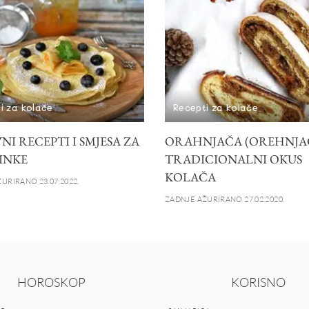
i za kolače
Recepti za kolače
I RECEPTI I SMJESA ZA
ORAHNJAČA (OREHNJAČ
INKE
TRADICIONALNI OKUS
KOLAČA
URIRANO 23.07.2022.
ZADNJE AŽURIRANO 27.02.2020.
HOROSKOP
KORISNO