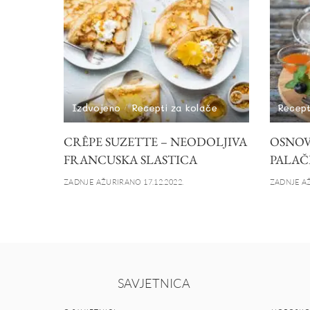
Izdvojeno
Recepti za kolače
Recept
CRÊPE SUZETTE – NEODOLJIVA
OSNOVN
FRANCUSKA SLASTICA
PALAČ
ZADNJE AŽURIRANO 17.12.2022.
ZADNJE AŽ
SAVJETNICA