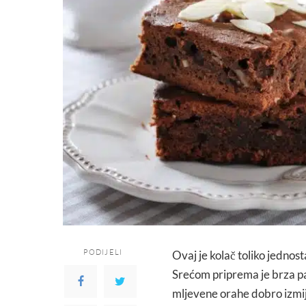
PODIJELI
Ovaj je kolač toliko jednost
Srećom priprema je brza pa 
mljevene orahe dobro izmij