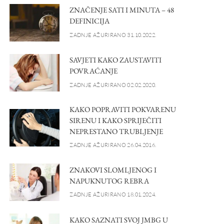
ZNAČENJE SATI I MINUTA – 48
DEFINICIJA
ZADNJE AŽURIRANO 31.10.2022.
SAVJETI KAKO ZAUSTAVITI
POVRAĆANJE
ZADNJE AŽURIRANO 02.02.2020.
KAKO POPRAVITI POKVARENU
SIRENU I KAKO SPRIJEČITI
NEPRESTANO TRUBLJENJE
ZADNJE AŽURIRANO 26.04.2016.
ZNAKOVI SLOMLJENOG I
NAPUKNUTOG REBRA
ZADNJE AŽURIRANO 18.01.2024.
KAKO SAZNATI SVOJ JMBG U