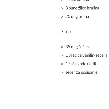
3 pune žlice brašna
20 dag oraha
Sirup
35 dag šećera
1 vrećica vanilin-šećera
1 čaša vode (2 dl)
šećer za posipanje