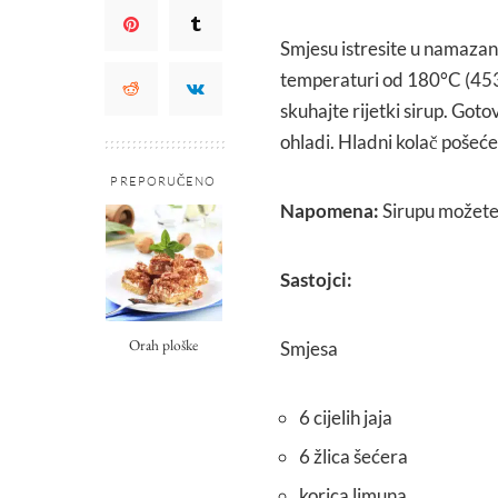
Smjesu istresite u namazanu
temperaturi od 180°C (453
skuhajte rijetki sirup. Goto
ohladi. Hladni kolač pošećer
PREPORUČENO
Napomena:
Sirupu možete 
Sastojci:
Orah ploške
Smjesa
6 cijelih jaja
6 žlica šećera
korica limuna