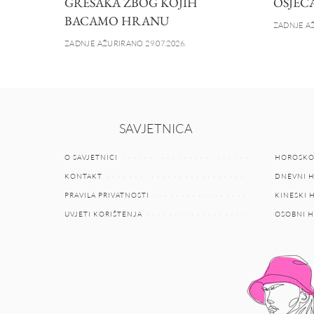
GREŠAKA ZBOG KOJIH
OSJEĆ
BACAMO HRANU
ZADNJE AŽ
ZADNJE AŽURIRANO 29.07.2026.
SAVJETNICA
O SAVJETNICI
HOROSKO
KONTAKT
DNEVNI 
PRAVILA PRIVATNOSTI
KINESKI
UVJETI KORIŠTENJA
OSOBNI 