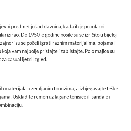
jevni predmet još od davnina, kada ih je popularni
rizirao. Do 1950-e godine nosile su se izričito u bijeloj
zajneri su se počeli igrati raznim materijalima, bojama i
 koja vam najbolje pristajte i zablistajte. Polo majice su
a casual ljetni izgled.
 materijala u zemljanim tonovima, a izbjegavajte teške
ma. Uskladite remen uz lagane tenisice ili sandale i
ombinaciju.