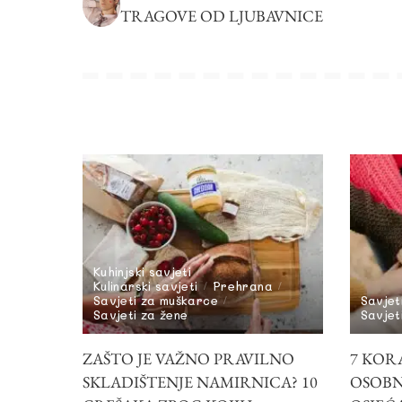
TRAGOVE OD LJUBAVNICE
Kuhinjski savjeti
Kulinarski savjeti
Prehrana
Savjeti za muškarce
Savjet
Savjeti za žene
Savjet
ZAŠTO JE VAŽNO PRAVILNO
7 KOR
SKLADIŠTENJE NAMIRNICA? 10
OSOBN