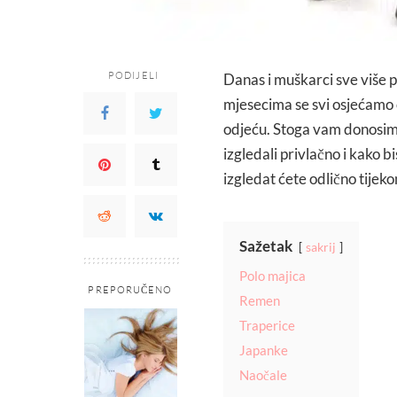
PODIJELI
Danas i muškarci sve više p
mjesecima se svi osjećamo 
odjeću. Stoga vam donosimo 
izgledali privlačno i kako 
izgledat ćete odlično tijekom
Sažetak
sakrij
Polo majica
PREPORUČENO
Remen
Traperice
Japanke
Naočale