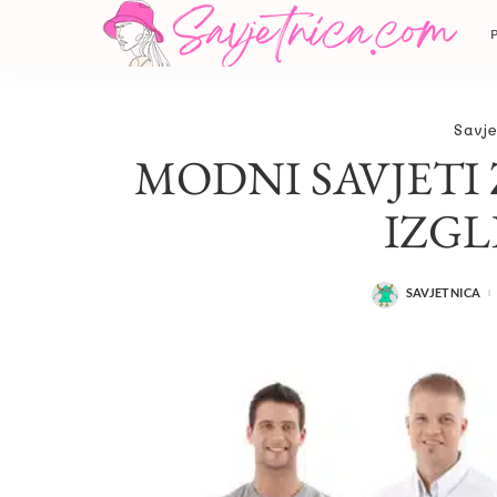
Savje
MODNI SAVJETI
IZGL
SAVJETNICA
POSTED
BY