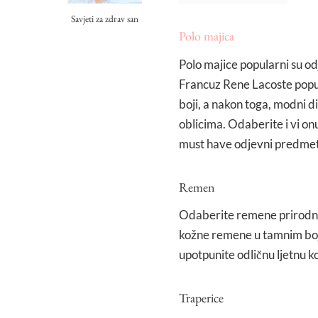
Savjeti za zdrav san
Polo majica
Polo majice popularni su od
Francuz Rene Lacoste popula
boji, a nakon toga, modni di
oblicima. Odaberite i vi onu
must have odjevni predmet z
Remen
Odaberite remene prirodnih
kožne remene u tamnim boja
upotpunite odličnu ljetnu k
Traperice