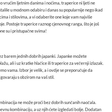
 o vrućim ljetnim danima i noćima, traperice ni ljeti ne
stalile u modnom odabiru i danas su popularnije nego ikad
cima i stilovima, a vi odaberite one koje vam najviše
toje. Postoje traperice raznog cjenovnog ranga, što je još
ne su i pristupačne svima!
bez barem jednih dobrih japanki. Japanke možete
žu, ali i uz kratke hlačice ili traperice za večernji izlazak.
mo vama. Izbor je velik, a i ovdje se preporučuje da
ovaraju s obzirom na vaš stil.
mbinacija ne može proći bez dobrih sunčanih naočala.
vnu kombinaciju, a uz njih ćete izgledati bolje. Dodatan