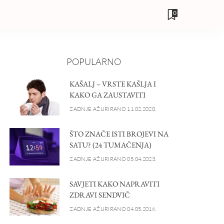
0
POPULARNO
KAŠALJ – VRSTE KAŠLJA I
KAKO GA ZAUSTAVITI
ZADNJE AŽURIRANO 11.02.2020.
ŠTO ZNAČE ISTI BROJEVI NA
SATU? (24 TUMAČENJA)
ZADNJE AŽURIRANO 05.04.2023.
SAVJETI KAKO NAPRAVITI
ZDRAVI SENDVIČ
ZADNJE AŽURIRANO 04.05.2016.