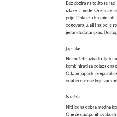
Bez obzira na to što se radi
izlaze iz mode. One su se u
prije. Dolaze u brojnim obli
odgovaraju, ali i najbolje s
jedan dodatan plus. Dostup
Japanke
Ne možete uživati u ljetu 
kombinirati za odlazak na pla
Odabir japanki prepustit će
odaberete one koje vam odg
Naočale
Niti jedna dobra modna ko
One će upotpuniti svaku dne