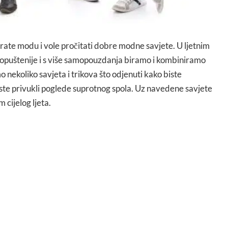
rate modu i vole pročitati dobre modne savjete. U ljetnim
opuštenije i s više samopouzdanja biramo i kombiniramo
nekoliko savjeta i trikova što odjenuti kako biste
biste privukli poglede suprotnog spola. Uz navedene savjete
 cijelog ljeta.