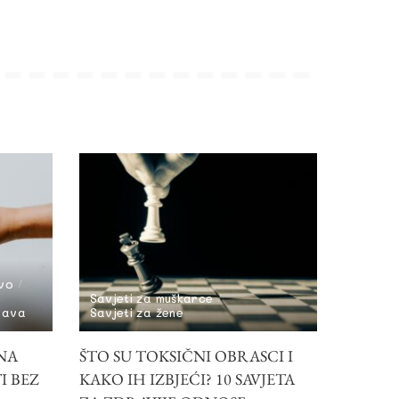
tvo
Savjeti za muškarce
bava
Savjeti za žene
NA
ŠTO SU TOKSIČNI OBRASCI I
I BEZ
KAKO IH IZBJEĆI? 10 SAVJETA