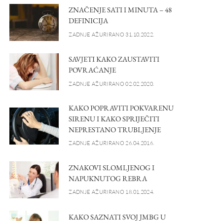
ZNAČENJE SATI I MINUTA – 48
DEFINICIJA
ZADNJE AŽURIRANO 31.10.2022.
SAVJETI KAKO ZAUSTAVITI
POVRAĆANJE
ZADNJE AŽURIRANO 02.02.2020.
KAKO POPRAVITI POKVARENU
SIRENU I KAKO SPRIJEČITI
NEPRESTANO TRUBLJENJE
ZADNJE AŽURIRANO 26.04.2016.
ZNAKOVI SLOMLJENOG I
NAPUKNUTOG REBRA
ZADNJE AŽURIRANO 18.01.2024.
KAKO SAZNATI SVOJ JMBG U