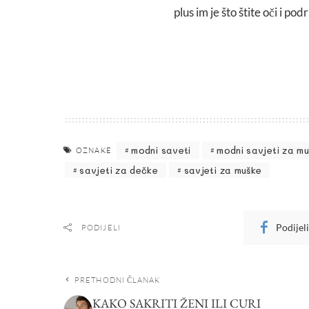
plus im je što štite oči i p
modni saveti
modni savjeti za m
OZNAKE
savjeti za dečke
savjeti za muške
Podijel
PODIJELI
PRETHODNI ČLANAK
KAKO SAKRITI ŽENI ILI CURI