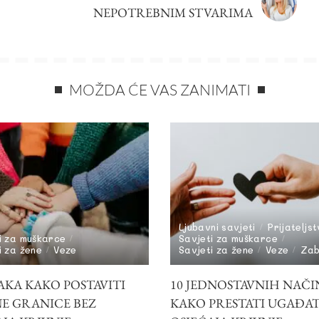
NEPOTREBNIM STVARIMA
MOŽDA ĆE VAS ZANIMATI
Ljubavni savjeti
Prijateljs
i za muškarce
Savjeti za muškarce
i za žene
Veze
Savjeti za žene
Veze
Za
AKA KAKO POSTAVITI
10 JEDNOSTAVNIH NAČI
E GRANICE BEZ
KAKO PRESTATI UGAĐAT