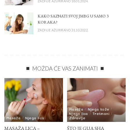
ZADNJE AŽURIRANO 18.01.2024.
KAKO SAZNATI SVOJ JMBG U SAMO 3
KORAKA?
ZADNJE AŽURIRANO 31.10.2022.
MOŽDA ĆE VAS ZANIMATI
Masaža
Njega kože
Njega lica
Tretmani
Masaža
Njega lica
Zdravlje
MASAŽA LICA –
ŠTO JE GUA SHA