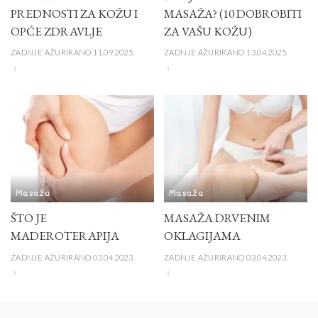
PREDNOSTI ZA KOŽU I
MASAŽA? (10 DOBROBITI
OPĆE ZDRAVLJE
ZA VAŠU KOŽU)
ZADNJE AŽURIRANO 11.09.2025.
ZADNJE AŽURIRANO 13.04.2025.
Masaža
Masaža
ŠTO JE
MASAŽA DRVENIM
MADEROTERAPIJA
OKLAGIJAMA
ZADNJE AŽURIRANO 03.04.2023.
ZADNJE AŽURIRANO 03.04.2023.