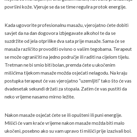
površini kože. Vjeruje se da se time regulira protok energije.
Kada ugovorite profesionalnu masažu, vjerojatno ćete dobiti
savjet da na dan dogovora izbjegavate alkohol te da se
suzdržite od jela otprilike dva sata prije masaže. Sama će se
masaža različito provoditi ovisno o vašim tegobama. Terapeut
se može ograničiti na jedno područje ili raditi na cijelom tijelu.
Tretman ne bi smio biti bolan, premda ćete u ukočenim
mišićima tijekom masaže možda osjećati nelagodu. Na kraju
postupka terapeut će vas vjerojatno “uzemljiti” tako što će vas
dvadesetak sekundi držati za stopala. Zatim će vas pustiti da
neko vrijeme nasamo mirno ležite.
Nakon masaže osjećat ćete se ili opušteni ili puni energije.
Mišići će vam kraće vrijeme nakon masaže možda biti malo
ukočeni, posebno ako su vam upravo ti mišići prije izazivali bol.