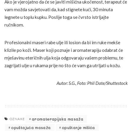
Ako je vjerojatno da će se javiti mišićna ukočenost, terapeut će
vam možda savjetovati da, kad stignete kući, 30 minuta
legnete u toplu kupku. Poslije toga se čvrsto istrljajte
ručnikom.
Profesionalni maseri rabe ulje ili losion da bi im ruke mekše
klizile po koži. Maser koji poznaje i aromaterapiju odabrat će
mješavinu eteričnih ulja koja odgovaraju vašem problemu, te
zagrijati ulje u rukama prije no što će vam ga utrljati u kožu.
Autor: S.G., Foto: Phil Date/Shuttestock
aromaterapijska masaža
OZNAKE
opuštajuća masaža
opuštanje mišića