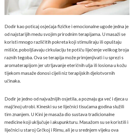
Dodir kao poticaj osjećaja fizičke i emocionalne ugode jedna je
od najstarijih među svojim prirodnim terapijama. U masaži se
koristi mnogo različitih pokreta koji stimuliraju ili opuštaju
mišiće, poboljšavaju cirkulaciju te potiču liječenje velikog broja
raznih tegoba. Ova se terapija može primjenjivati i u sprezi s
aromaterapijom jer utrljavanje eteričnih ulja ili losiona u kožu
tijekom masaže donosi cijeli niz terapijskih djelotvornih
učinaka.
Dodir je jedno od najvažnijih osjetila, a poznaju ga već i djeca u
majčinoj utrobi. Kineski su se liječnici tisućama godina služili
tim znanjem. U Kini je masaža dio sustava tradicionalne
medicine koji uključuje i akupunkturu. Masažom su se koristili i
liječnici u staroj Grčkoj i Rimu, ali je u srednjem vijeku ova