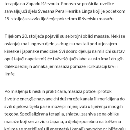
terapija na Zapadu iščeznula. Ponovo se proširila, uvelike
zahvaljujući djelu Šveđana Pera Henrika Linga koji je početkom
19. stoljeća razvio liječenje pokretom ili švedsku masažu.
Tijekom 20. stoljeća pojavili su se brojni oblici masaže. Neki se
oslanjaju na Lingovo djelo, a drugi su nastali pod utjecajem
kineske i japanske medicine. Svi dobro djeluju na mišićni sustav,
opuštajući napete mišiće i
učvršćujućislabe, a usto ima i drugih
dalekosežnijih učinaka jer masaža pomaže i cirkulaciji krvi i
limfe.
Po mišljenju kineskih praktičara, masaža potiče i protok
životne energije nazvane chi duž mreže kanala ili meridijana do
svih dijelova tijela pa se može primjenjivati u liječenju mnogih
tegoba. Specijalizirana terapija, shiatsu, zasniva se na obliku
masaže koji se razvio u Japanu, a djeluje posebno na točke na
kojima se meridijani (ili energetski kanali) navodno približavaju