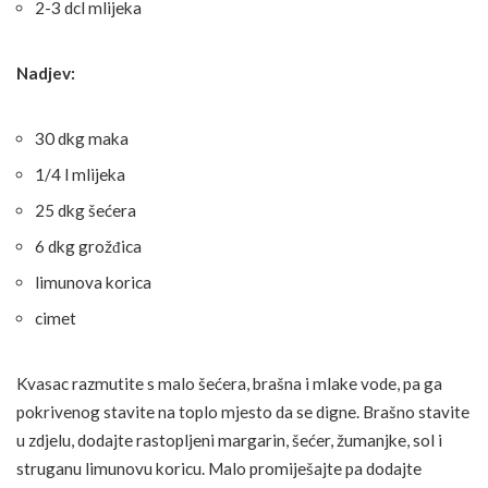
2-3 dcl mlijeka
Nadjev:
30 dkg maka
1/4 l mlijeka
25 dkg šećera
6 dkg grožđica
limunova korica
cimet
Kvasac razmutite s malo šećera, brašna i mlake vode, pa ga
pokrivenog stavite na toplo mjesto da se digne. Brašno stavite
u zdjelu, dodajte rastopljeni margarin, šećer, žumanjke, sol i
struganu limunovu koricu. Malo promiješajte pa dodajte