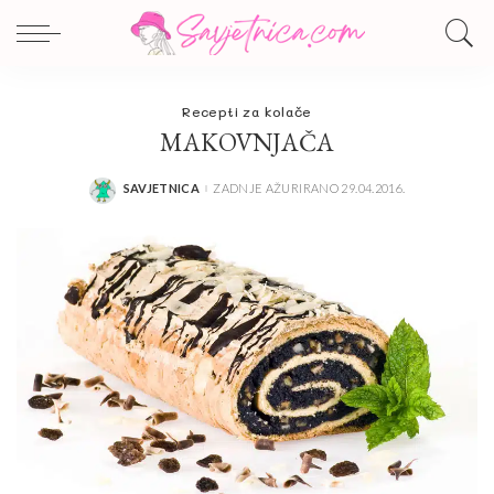
Recepti za kolače
MAKOVNJAČA
SAVJETNICA
ZADNJE AŽURIRANO 29.04.2016.
POSTED
BY