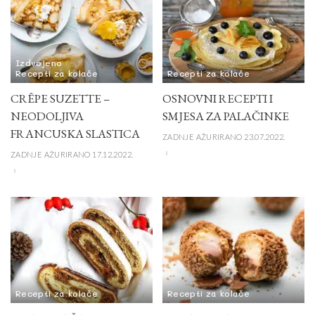
Izdvojeno
Recepti za kolače
Recepti za kolače
CRÊPE SUZETTE –
OSNOVNI RECEPTI I
NEODOLJIVA
SMJESA ZA PALAČINKE
FRANCUSKA SLASTICA
ZADNJE AŽURIRANO 23.07.2022.
ZADNJE AŽURIRANO 17.12.2022.
Recepti za kolače
Recepti za kolače