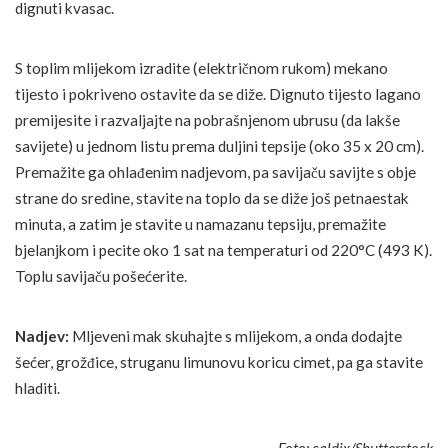
dignuti kvasac.
S toplim mlijekom izradite (električnom rukom) mekano
tijesto i pokriveno ostavite da se diže. Dignuto tijesto lagano
premijesite i razvaljajte na pobrašnjenom ubrusu (da lakše
savijete) u jednom listu prema duljini tepsije (oko 35 x 20 cm).
Premažite ga ohlađenim nadjevom, pa savijaču savijte s obje
strane do sredine, stavite na toplo da se diže još petnaestak
minuta, a zatim je stavite u namazanu tepsiju, premažite
bjelanjkom i pecite oko 1 sat na temperaturi od 220°C (493 K).
Toplu savijaču pošećerite.
Nadjev:
Mljeveni mak skuhajte s mlijekom, a onda dodajte
šećer, grožđice, struganu limunovu koricu cimet, pa ga stavite
hladiti.
Foto: caldix/Shutterstock