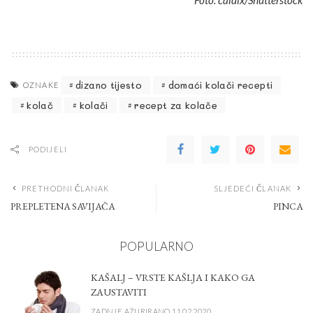
dizano tijesto
domaći kolači recepti
OZNAKE
kolač
kolači
recept za kolače
PODIJELI
PRETHODNI ČLANAK
SLJEDEĆI ČLANAK
PREPLETENA SAVIJAČA
PINCA
POPULARNO
KAŠALJ – VRSTE KAŠLJA I KAKO GA
ZAUSTAVITI
ZADNJE AŽURIRANO 11.02.2020.