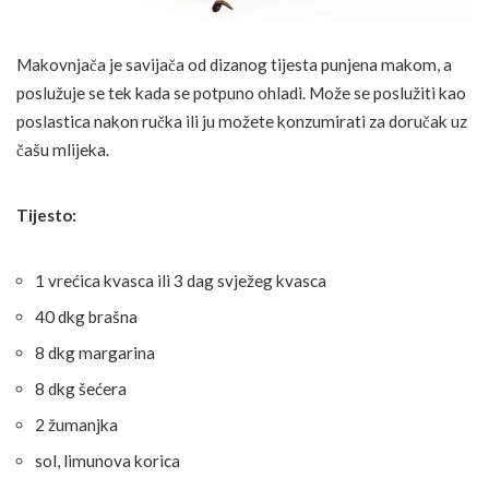
Makovnjača je savijača od dizanog tijesta punjena makom, a
poslužuje se tek kada se potpuno ohladi. Može se poslužiti kao
poslastica nakon ručka ili ju možete konzumirati za doručak uz
čašu mlijeka.
Tijesto:
1 vrećica kvasca ili 3 dag svježeg kvasca
40 dkg brašna
8 dkg margarina
8 dkg šećera
2 žumanjka
sol, limunova korica