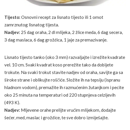
Tijesto:
Osnovni recept za lisnato tijesto ili 1 omot
zamrznutog lisnatog tijesta.
Nadjev:
25 dag oraha, 2 dl mlijeka, 2 žlice meda, 6 dag secera,
3 dag maslaca, 6 dag grožđica, 1 jaje za premazivanje.
Lisnato tijesto tanko (oko 3 mm) razvaljajte i izrežite kvadrate
vel. 10 cm. Svaki kvadrat koso prerežite tako da dobijete
trokute. Na svaki trokut stavite nadjev od oraha, savijte ga sa
široke strane i oblikujte roščiće. Složite ih na tepsiju (ispranu
hladnom vodom), premažite ih razmućenim žutanjkom i pecite
oko 25 minuta na temperaturi od 220 stupnjeva celzijevih
(493 K).
Nadjev:
Mljevene orahe prelijte vrućim mlijekom, dodajte
šećer, med, maslac i grožđice, te sve dobro izmiješajte.