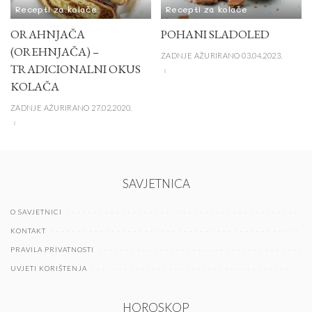
Recepti za kolače
Recepti za kolače
ORAHNJAČA
POHANI SLADOLED
(OREHNJAČA) –
ZADNJE AŽURIRANO 03.04.2023.
TRADICIONALNI OKUS
KOLAČA
ZADNJE AŽURIRANO 27.02.2020.
SAVJETNICA
O SAVJETNICI
KONTAKT
PRAVILA PRIVATNOSTI
UVJETI KORIŠTENJA
HOROSKOP