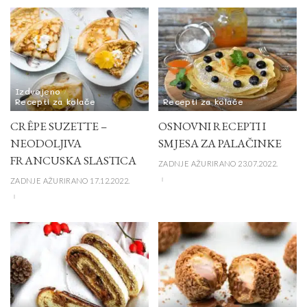
Izdvojeno
Recepti za kolače
Recepti za kolače
CRÊPE SUZETTE –
OSNOVNI RECEPTI I
NEODOLJIVA
SMJESA ZA PALAČINKE
FRANCUSKA SLASTICA
ZADNJE AŽURIRANO 23.07.2022.
ZADNJE AŽURIRANO 17.12.2022.